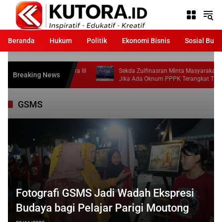
Langsung
ke
konten
Beranda
Hukum
Politik
Ekonomi Bisnis
Sosial Bud
ong Raih Juara III
Sekda Zulfinasran Minta Masyarakat Laporkan
Breaking News
Jika Ada Oknum PPPK Terangkat Tidak Sesuai
Ketentuan
GSMS
Fotografi GSMS Jadi Wadah Ekspresi
Budaya bagi Pelajar Parigi Moutong