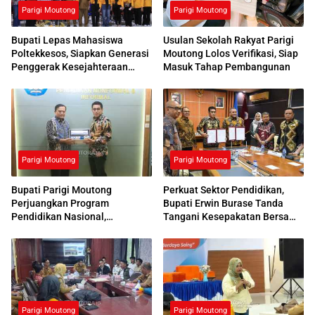
Parigi Moutong
Parigi Moutong
Bupati Lepas Mahasiswa
Usulan Sekolah Rakyat Parigi
Poltekkesos, Siapkan Generasi
Moutong Lolos Verifikasi, Siap
Penggerak Kesejahteraan
Masuk Tahap Pembangunan
Sosial
Parigi Moutong
Parigi Moutong
Bupati Parigi Moutong
Perkuat Sektor Pendidikan,
Perjuangkan Program
Bupati Erwin Burase Tanda
Pendidikan Nasional,
Tangani Kesepakatan Bersama
Kemendikdasmen Beri
dengan UNG
Respons Positif
Parigi Moutong
Parigi Moutong