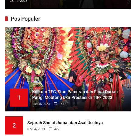
23/11/2025
Pos Populer
Kostum TFC, Stan Pameran dan Float Durian
1
Parigi Moutong Ukir Prestasi di TIFF 2023
14/08/2023
1442
Sejarah Sholat Jumat dan Asal Usulnya
2
07/04/2023
427