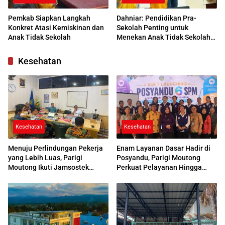
Pemkab Siapkan Langkah
Dahniar: Pendidikan Pra-
Konkret Atasi Kemiskinan dan
Sekolah Penting untuk
Anak Tidak Sekolah
Menekan Anak Tidak Sekolah
di Parimo
Kesehatan
Kesehatan
Kesehatan
Menuju Perlindungan Pekerja
Enam Layanan Dasar Hadir di
yang Lebih Luas, Parigi
Posyandu, Parigi Moutong
Moutong Ikuti Jamsostek
Perkuat Pelayanan Hingga
Award 2026
Desa