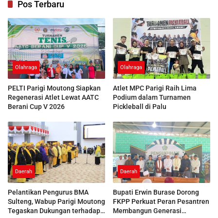
Pos Terbaru
Olahraga
Olahraga
PELTI Parigi Moutong Siapkan
Atlet MPC Parigi Raih Lima
Regenerasi Atlet Lewat AATC
Podium dalam Turnamen
Berani Cup V 2026
Pickleball di Palu
Daerah
Daerah
Pelantikan Pengurus BMA
Bupati Erwin Burase Dorong
Sulteng, Wabup Parigi Moutong
FKPP Perkuat Peran Pesantren
Tegaskan Dukungan terhadap
Membangun Generasi