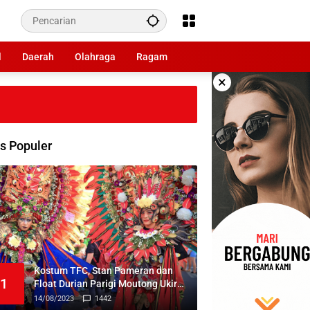
l
Daerah
Olahraga
Ragam
×
s Populer
Kostum TFC, Stan Pameran dan
1
Float Durian Parigi Moutong Ukir
Prestasi di TIFF 2023
14/08/2023
1442