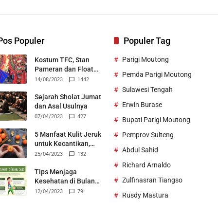
Bertek
Pos Populer
Populer Tag
Parigi Moutong
Kostum TFC, Stan
Pameran dan Float
Pemda Parigi Moutong
Durian Parigi Moutong
14/08/2023
1442
Ukir Prestasi di TIFF
Sulawesi Tengah
2023
Sejarah Sholat Jumat
Erwin Burase
dan Asal Usulnya
07/04/2023
427
Bupati Parigi Moutong
5 Manfaat Kulit Jeruk
Pemprov Sulteng
untuk Kecantikan,
Abdul Sahid
Bisa Jadi Skincare
25/04/2023
132
Alami
Richard Arnaldo
Tips Menjaga
Zulfinasran Tiangso
Kesehatan di Bulan
Suci Ramadhan
12/04/2023
79
Rusdy Mastura