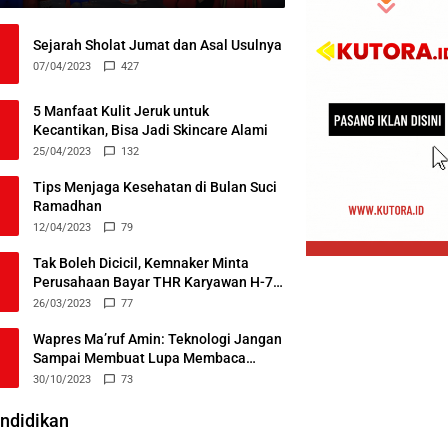
Sejarah Sholat Jumat dan Asal Usulnya
07/04/2023
427
5 Manfaat Kulit Jeruk untuk
Kecantikan, Bisa Jadi Skincare Alami
25/04/2023
132
Tips Menjaga Kesehatan di Bulan Suci
Ramadhan
12/04/2023
79
Tak Boleh Dicicil, Kemnaker Minta
Perusahaan Bayar THR Karyawan H-7
Lebaran
26/03/2023
77
Wapres Ma’ruf Amin: Teknologi Jangan
Sampai Membuat Lupa Membaca
Alquran
30/10/2023
73
ndidikan