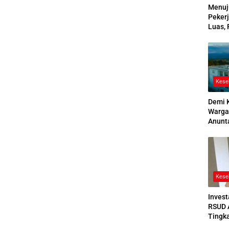
Menuj
Pekerj
Luas, 
Ikuti
2026
Kese
Demi 
Warga
Anunt
Ruang
Jenaz
Kese
Invest
RSUD 
Tingk
Bedah