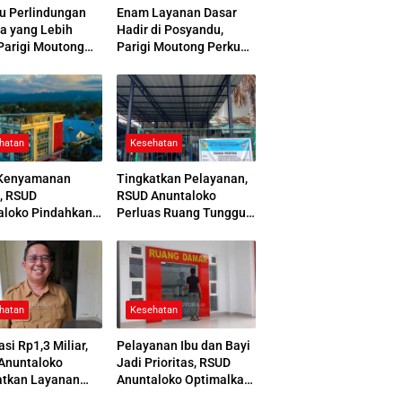
u Perlindungan
Enam Layanan Dasar
a yang Lebih
Hadir di Posyandu,
Parigi Moutong
Parigi Moutong Perkuat
 Jamsostek Award
Pelayanan Hingga Desa
hatan
Kesehatan
Kenyamanan
Tingkatkan Pelayanan,
, RSUD
RSUD Anuntaloko
aloko Pindahkan
Perluas Ruang Tunggu
 Pemulasaraan
Apotek dan Tata Area
ah
Parkir
hatan
Kesehatan
asi Rp1,3 Miliar,
Pelayanan Ibu dan Bayi
Anuntaloko
Jadi Prioritas, RSUD
atkan Layanan
Anuntaloko Optimalkan
 Saraf
Gedung Ruang Damar