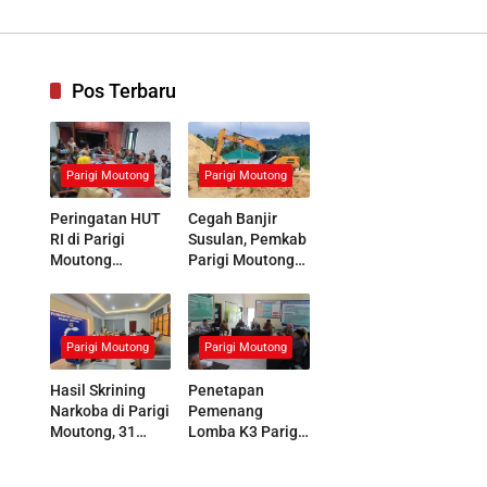
nologi Tinggi
Pos Terbaru
Parigi Moutong
Parigi Moutong
Peringatan HUT
Cegah Banjir
RI di Parigi
Susulan, Pemkab
Moutong
Parigi Moutong
Dipastikan Lebih
Kerahkan 19 Alat
Meriah,
Berat
Koordinasi
Normalisasi
Panitia
Sungai Air Panas
Parigi Moutong
Parigi Moutong
Dimatangkan
Hasil Skrining
Penetapan
Narkoba di Parigi
Pemenang
Moutong, 31
Lomba K3 Parigi
Peserta Masuk
Moutong Masuki
Tahap Asesmen
Tahap Final