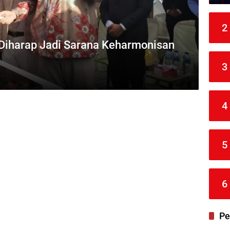
2
 Diharap Jadi Sarana Keharmonisan
3
4
5
6
Pe