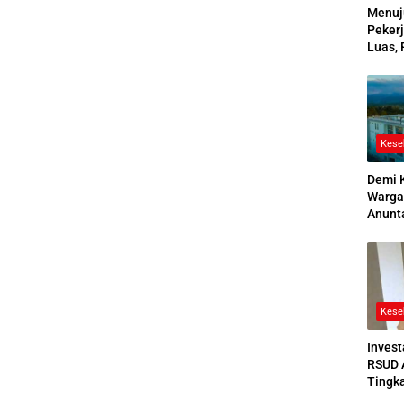
Menuj
Pekerj
Luas, 
Ikuti
2026
Kese
Demi 
Warga
Anunt
Ruang
Jenaz
Kese
Invest
RSUD 
Tingk
Bedah