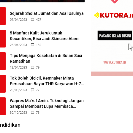
Sejarah Sholat Jumat dan Asal Usulnya
07/04/2023
427
5 Manfaat Kulit Jeruk untuk
Kecantikan, Bisa Jadi Skincare Alami
25/04/2023
132
Tips Menjaga Kesehatan di Bulan Suci
Ramadhan
12/04/2023
79
Tak Boleh Dicicil, Kemnaker Minta
Perusahaan Bayar THR Karyawan H-7
Lebaran
26/03/2023
77
Wapres Ma’ruf Amin: Teknologi Jangan
Sampai Membuat Lupa Membaca
Alquran
30/10/2023
73
ndidikan