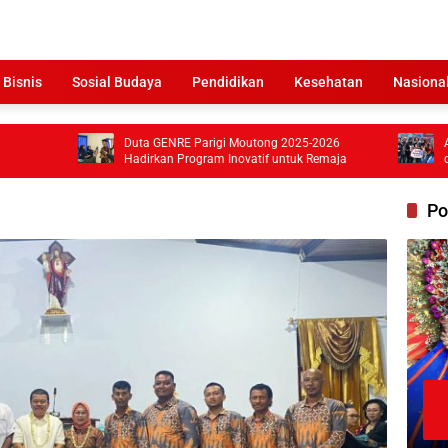
 Bisnis
Sosial Budaya
Pendidikan
Kesehatan
Nasiona
Duta GENRE Parigi Moutong 2025-2026
Atlet Ganda 
Hadirkan Program Inovatif untuk Remaja
di Picklebal
Po