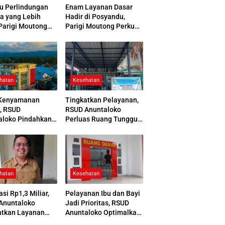
u Perlindungan
Enam Layanan Dasar
a yang Lebih
Hadir di Posyandu,
Parigi Moutong
Parigi Moutong Perkuat
 Jamsostek Award
Pelayanan Hingga Desa
hatan
Kesehatan
Kenyamanan
Tingkatkan Pelayanan,
, RSUD
RSUD Anuntaloko
aloko Pindahkan
Perluas Ruang Tunggu
 Pemulasaraan
Apotek dan Tata Area
ah
Parkir
hatan
Kesehatan
asi Rp1,3 Miliar,
Pelayanan Ibu dan Bayi
Anuntaloko
Jadi Prioritas, RSUD
atkan Layanan
Anuntaloko Optimalkan
 Saraf
Gedung Ruang Damar