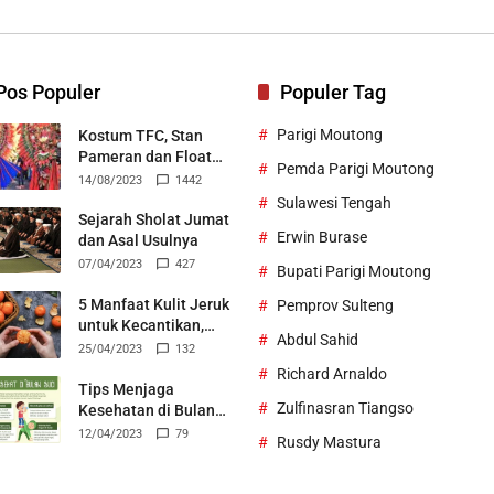
Bertek
Pos Populer
Populer Tag
Parigi Moutong
Kostum TFC, Stan
Pameran dan Float
Pemda Parigi Moutong
Durian Parigi Moutong
14/08/2023
1442
Ukir Prestasi di TIFF
Sulawesi Tengah
2023
Sejarah Sholat Jumat
Erwin Burase
dan Asal Usulnya
07/04/2023
427
Bupati Parigi Moutong
5 Manfaat Kulit Jeruk
Pemprov Sulteng
untuk Kecantikan,
Abdul Sahid
Bisa Jadi Skincare
25/04/2023
132
Alami
Richard Arnaldo
Tips Menjaga
Zulfinasran Tiangso
Kesehatan di Bulan
Suci Ramadhan
12/04/2023
79
Rusdy Mastura