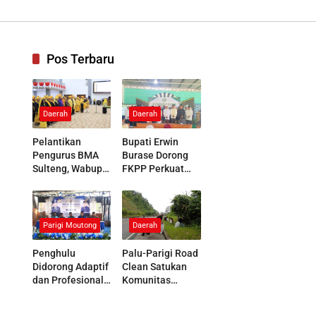
nologi Tinggi
Pos Terbaru
Daerah
Daerah
Pelantikan
Bupati Erwin
Pengurus BMA
Burase Dorong
Sulteng, Wabup
FKPP Perkuat
Parigi Moutong
Peran Pesantren
Tegaskan
Membangun
Dukungan
Generasi
terhadap
Berkarakter
Parigi Moutong
Daerah
Pelestarian Adat
Penghulu
Palu-Parigi Road
Didorong Adaptif
Clean Satukan
dan Profesional
Komunitas
Hadapi
Pecinta Alam
Tantangan Sosial
Jaga Kebersihan