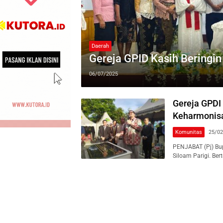
Daerah
Gereja GPID Kasih Beringin
06/07/2025
Gereja GPDI 
Keharmonis
Komunitas
25/02
PENJABAT (Pj) Bup
Siloam Parigi. Be