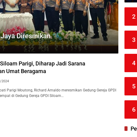
2
 Jaya Diresmikan
3
4
Siloam Parigi, Diharap Jadi Sarana
an Umat Beragama
/2024
5
ati Parigi Moutong, Richard Arnaldo meresmikan Gedung Gereja GPDI
rtempat di Gedung Gereja GPDI Siloam…
6
Pe