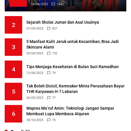
14/08/2023
1442
Sejarah Sholat Jumat dan Asal Usulnya
2
07/04/2023
427
5 Manfaat Kulit Jeruk untuk Kecantikan, Bisa Jadi
3
Skincare Alami
25/04/2023
132
Tips Menjaga Kesehatan di Bulan Suci Ramadhan
4
12/04/2023
79
Tak Boleh Dicicil, Kemnaker Minta Perusahaan Bayar
5
THR Karyawan H-7 Lebaran
26/03/2023
77
Wapres Ma’ruf Amin: Teknologi Jangan Sampai
6
Membuat Lupa Membaca Alquran
30/10/2023
73