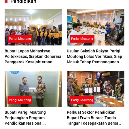
Pendidikan
Parigi Moutong
Parigi Moutong
Bupati Lepas Mahasiswa
Usulan Sekolah Rakyat Parigi
Poltekkesos, Siapkan Generasi
Moutong Lolos Verifikasi, Siap
Penggerak Kesejahteraan
Masuk Tahap Pembangunan
Sosial
Parigi Moutong
Parigi Moutong
Bupati Parigi Moutong
Perkuat Sektor Pendidikan,
Perjuangkan Program
Bupati Erwin Burase Tanda
Pendidikan Nasional,
Tangani Kesepakatan Bersama
Kemendikdasmen Beri
dengan UNG