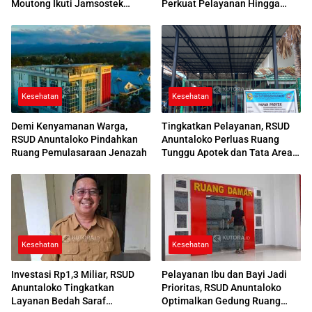
Moutong Ikuti Jamsostek
Perkuat Pelayanan Hingga
Award 2026
Desa
Kesehatan
Kesehatan
Demi Kenyamanan Warga,
Tingkatkan Pelayanan, RSUD
RSUD Anuntaloko Pindahkan
Anuntaloko Perluas Ruang
Ruang Pemulasaraan Jenazah
Tunggu Apotek dan Tata Area
Parkir
Kesehatan
Kesehatan
Investasi Rp1,3 Miliar, RSUD
Pelayanan Ibu dan Bayi Jadi
Anuntaloko Tingkatkan
Prioritas, RSUD Anuntaloko
Layanan Bedah Saraf
Optimalkan Gedung Ruang