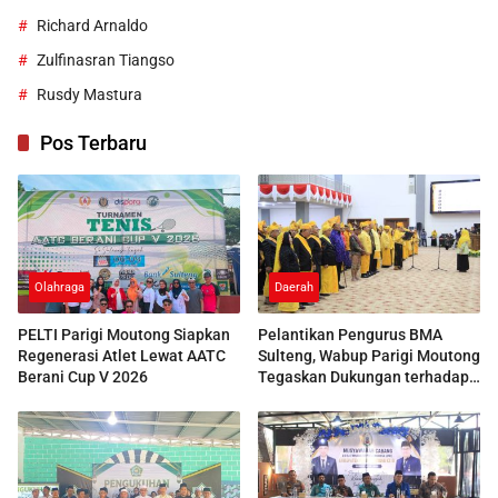
Richard Arnaldo
Zulfinasran Tiangso
Rusdy Mastura
Pos Terbaru
Olahraga
Daerah
PELTI Parigi Moutong Siapkan
Pelantikan Pengurus BMA
Regenerasi Atlet Lewat AATC
Sulteng, Wabup Parigi Moutong
Berani Cup V 2026
Tegaskan Dukungan terhadap
Pelestarian Adat