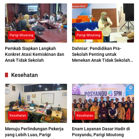
Respons Positif
Parigi Moutong
Parigi Moutong
Pemkab Siapkan Langkah
Dahniar: Pendidikan Pra-
Konkret Atasi Kemiskinan dan
Sekolah Penting untuk
Anak Tidak Sekolah
Menekan Anak Tidak Sekolah
di Parimo
Kesehatan
Kesehatan
Kesehatan
Menuju Perlindungan Pekerja
Enam Layanan Dasar Hadir di
yang Lebih Luas, Parigi
Posyandu, Parigi Moutong