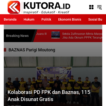
Langsung
ke
konten
Beranda
Hukum
Politik
Ekonomi Bisnis
Sosial Bud
 Moutong Raih Juara III
Sekda Zulfinasran Minta Masyarakat Laporkan
Breaking News
2026
Jika Ada Oknum PPPK Terangkat Tidak Sesuai
Ketentuan
BAZNAS Parigi Moutong
Kolaborasi PD FPK dan Baznas, 115
Anak Disunat Gratis