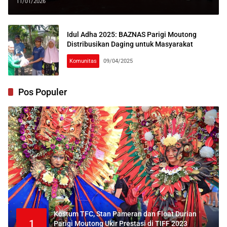
11/01/2026
Idul Adha 2025: BAZNAS Parigi Moutong
Distribusikan Daging untuk Masyarakat
Komunitas
09/04/2025
Pos Populer
Kostum TFC, Stan Pameran dan Float Durian
1
Parigi Moutong Ukir Prestasi di TIFF 2023