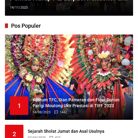
Parimo Meningkat
14/11/2023
Pos Populer
Kostum TFC, Stan Pameran dan Float Durian
1
Parigi Moutong Ukir Prestasi di TIFF 2023
14/08/2023
1442
Sejarah Sholat Jumat dan Asal Usulnya
2
07/04/2023
427