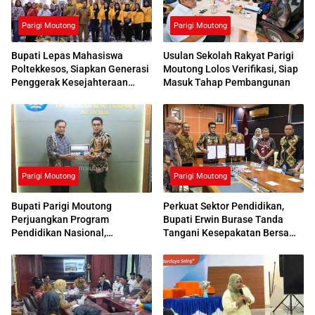
Parigi Moutong
Parigi Moutong
Bupati Lepas Mahasiswa
Usulan Sekolah Rakyat Parigi
Poltekkesos, Siapkan Generasi
Moutong Lolos Verifikasi, Siap
Penggerak Kesejahteraan
Masuk Tahap Pembangunan
Sosial
Parigi Moutong
Parigi Moutong
Bupati Parigi Moutong
Perkuat Sektor Pendidikan,
Perjuangkan Program
Bupati Erwin Burase Tanda
Pendidikan Nasional,
Tangani Kesepakatan Bersama
Kemendikdasmen Beri
dengan UNG
Respons Positif