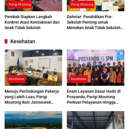
Parigi Moutong
Parigi Moutong
Pemkab Siapkan Langkah
Dahniar: Pendidikan Pra-
Konkret Atasi Kemiskinan dan
Sekolah Penting untuk
Anak Tidak Sekolah
Menekan Anak Tidak Sekolah
di Parimo
Kesehatan
Kesehatan
Kesehatan
Menuju Perlindungan Pekerja
Enam Layanan Dasar Hadir di
yang Lebih Luas, Parigi
Posyandu, Parigi Moutong
Moutong Ikuti Jamsostek
Perkuat Pelayanan Hingga
Award 2026
Desa