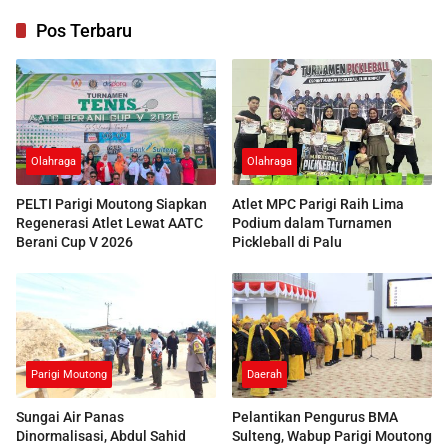
Pos Terbaru
Olahraga
Olahraga
PELTI Parigi Moutong Siapkan
Atlet MPC Parigi Raih Lima
Regenerasi Atlet Lewat AATC
Podium dalam Turnamen
Berani Cup V 2026
Pickleball di Palu
Parigi Moutong
Daerah
Sungai Air Panas
Pelantikan Pengurus BMA
Dinormalisasi, Abdul Sahid
Sulteng, Wabup Parigi Moutong