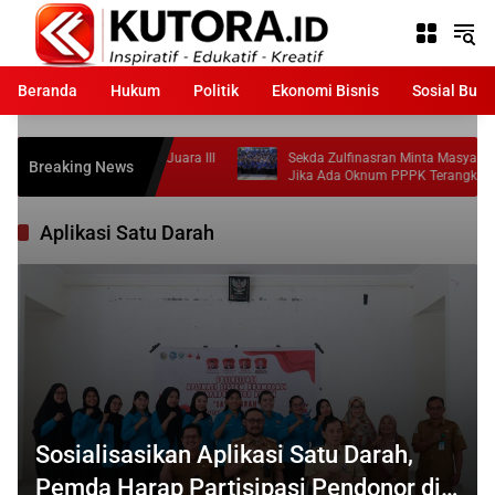
Langsung
ke
konten
Beranda
Hukum
Politik
Ekonomi Bisnis
Sosial Bud
gi Moutong Raih Juara III
Sekda Zulfinasran Minta Masyarakat Laporka
Breaking News
r 2026
Jika Ada Oknum PPPK Terangkat Tidak Sesua
Ketentuan
Aplikasi Satu Darah
Sosialisasikan Aplikasi Satu Darah,
Pemda Harap Partisipasi Pendonor di