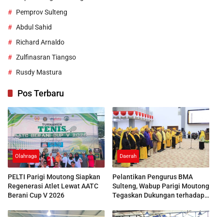
Pemprov Sulteng
Abdul Sahid
Richard Arnaldo
Zulfinasran Tiangso
Rusdy Mastura
Pos Terbaru
Olahraga
Daerah
PELTI Parigi Moutong Siapkan
Pelantikan Pengurus BMA
Regenerasi Atlet Lewat AATC
Sulteng, Wabup Parigi Moutong
Berani Cup V 2026
Tegaskan Dukungan terhadap
Pelestarian Adat