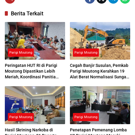
Berita Terkait
Parigi Moutong
Parigi Moutong
Peringatan HUT RI di Parigi
Cegah Banjir Susulan, Pemkab
Moutong Dipastikan Lebih
Parigi Moutong Kerahkan 19
Meriah, Koordinasi Panitia
Alat Berat Normalisasi Sungai
Dimatangkan
Air Panas
Parigi Moutong
Parigi Moutong
Hasil Skrining Narkoba di
Penetapan Pemenang Lomba