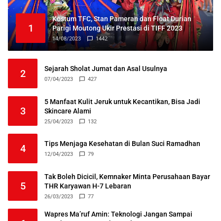
Kostum TFC, Stan Pameran dan Float Durian
1
Parigi Moutong Ukir Prestasi di TIFF 2023
14/08/2023
1442
Sejarah Sholat Jumat dan Asal Usulnya
2
07/04/2023
427
5 Manfaat Kulit Jeruk untuk Kecantikan, Bisa Jadi
3
Skincare Alami
25/04/2023
132
Tips Menjaga Kesehatan di Bulan Suci Ramadhan
4
12/04/2023
79
Tak Boleh Dicicil, Kemnaker Minta Perusahaan Bayar
5
THR Karyawan H-7 Lebaran
26/03/2023
77
Wapres Ma’ruf Amin: Teknologi Jangan Sampai