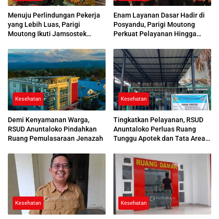
Menuju Perlindungan Pekerja
Enam Layanan Dasar Hadir di
yang Lebih Luas, Parigi
Posyandu, Parigi Moutong
Moutong Ikuti Jamsostek
Perkuat Pelayanan Hingga
Award 2026
Desa
Kesehatan
Kesehatan
Demi Kenyamanan Warga,
Tingkatkan Pelayanan, RSUD
RSUD Anuntaloko Pindahkan
Anuntaloko Perluas Ruang
Ruang Pemulasaraan Jenazah
Tunggu Apotek dan Tata Area
Parkir
Kesehatan
Kesehatan