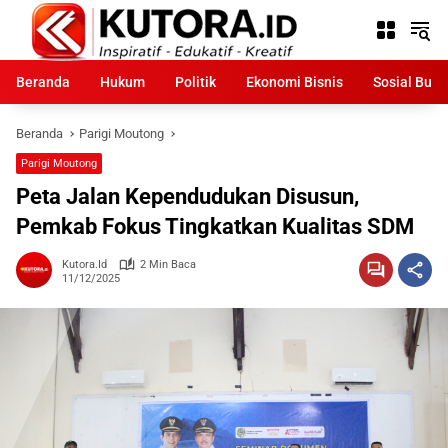
Langsung
ke
konten
Beranda
Hukum
Politik
Ekonomi Bisnis
Sosial Bud
Beranda
Parigi Moutong
Parigi Moutong
Peta Jalan Kependudukan Disusun,
Pemkab Fokus Tingkatkan Kualitas SDM
Kutora.id
2 Min Baca
11/12/2025