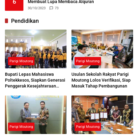
6
Membuat Lupa Membaca Alquran
30/10/2023
73
Pendidikan
Parigi Moutong
Parigi Moutong
Bupati Lepas Mahasiswa
Usulan Sekolah Rakyat Parigi
Poltekkesos, Siapkan Generasi
Moutong Lolos Verifikasi, Siap
Penggerak Kesejahteraan
Masuk Tahap Pembangunan
Sosial
Parigi Moutong
Parigi Moutong