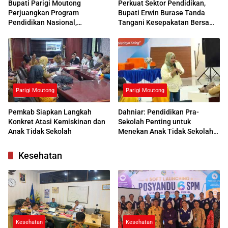
Bupati Parigi Moutong
Perkuat Sektor Pendidikan,
Perjuangkan Program
Bupati Erwin Burase Tanda
Pendidikan Nasional,
Tangani Kesepakatan Bersama
Kemendikdasmen Beri
dengan UNG
Respons Positif
Parigi Moutong
Parigi Moutong
Pemkab Siapkan Langkah
Dahniar: Pendidikan Pra-
Konkret Atasi Kemiskinan dan
Sekolah Penting untuk
Anak Tidak Sekolah
Menekan Anak Tidak Sekolah
di Parimo
Kesehatan
Kesehatan
Kesehatan