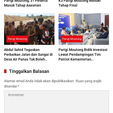
Parigi Moutong, 31 Peserta
K3 Parigi Moutong Masuki
Masuk Tahap Asesmen
Tahap Final
Parigi Moutong
Parigi Moutong
Abdul Sahid Tegaskan
Parigi Moutong Bidik Investasi
Perbaikan Jalan dan Sungai di
Lewat Pendampingan Tim
Desa Air Panas Tak Boleh
Patriot Kementerian
Ditunda
Transmigrasi
Tinggalkan Balasan
Alamat email Anda tidak akan dipublikasikan.
Ruas yang wajib
ditandai
*