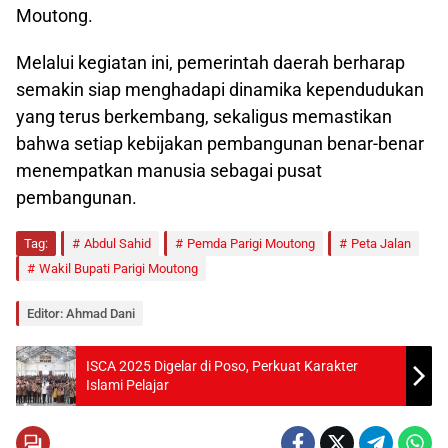
Moutong.
Melalui kegiatan ini, pemerintah daerah berharap
semakin siap menghadapi dinamika kependudukan
yang terus berkembang, sekaligus memastikan
bahwa setiap kebijakan pembangunan benar-benar
menempatkan manusia sebagai pusat
pembangunan.
Tag:
Abdul Sahid
Pemda Parigi Moutong
Peta Jalan
Wakil Bupati Parigi Moutong
Editor: Ahmad Dani
ISCA 2025 Digelar di Poso, Perkuat Karakter
Islami Pelajar