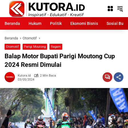
Langsung
ke
konten
Beranda
Hukum
Politik
Ekonomi Bisnis
Sosial Bud
Beranda
Otomotif
Otomotif
Parigi Moutong
Ragam
Balap Motor Bupati Parigi Moutong Cup
2024 Resmi Dimulai
Kutora.id
2 Min Baca
03/05/2024