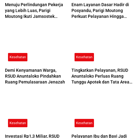
Menuju Perlindungan Pekerja
Enam Layanan Dasar Hadir di
yang Lebih Luas, Parigi
Posyandu, Parigi Moutong
Moutong Ikuti Jamsostek
Perkuat Pelayanan Hingga
Award 2026
Desa
Kesehatan
Kesehatan
Demi Kenyamanan Warga,
Tingkatkan Pelayanan, RSUD
RSUD Anuntaloko Pindahkan
Anuntaloko Perluas Ruang
Ruang Pemulasaraan Jenazah
Tunggu Apotek dan Tata Area
Parkir
Kesehatan
Kesehatan
Investasi Rp1,3 Miliar, RSUD
Pelayanan Ibu dan Bayi Jadi