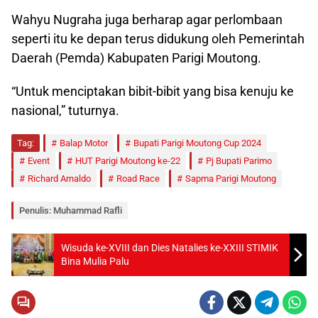
Wahyu Nugraha juga berharap agar perlombaan
seperti itu ke depan terus didukung oleh Pemerintah
Daerah (Pemda) Kabupaten Parigi Moutong.
“Untuk menciptakan bibit-bibit yang bisa kenuju ke
nasional,” tuturnya.
Tag:
Balap Motor
Bupati Parigi Moutong Cup 2024
Event
HUT Parigi Moutong ke-22
Pj Bupati Parimo
Richard Arnaldo
Road Race
Sapma Parigi Moutong
Penulis: Muhammad Rafli
Wisuda ke-XVIII dan Dies Natalies ke-XXIII STIMIK
Bina Mulia Palu