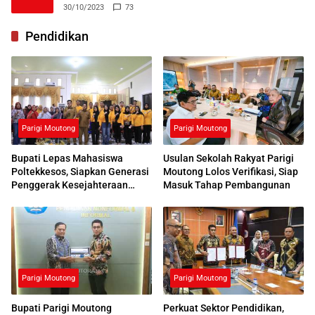
30/10/2023
73
Pendidikan
Parigi Moutong
Parigi Moutong
Bupati Lepas Mahasiswa
Usulan Sekolah Rakyat Parigi
Poltekkesos, Siapkan Generasi
Moutong Lolos Verifikasi, Siap
Penggerak Kesejahteraan
Masuk Tahap Pembangunan
Sosial
Parigi Moutong
Parigi Moutong
Bupati Parigi Moutong
Perkuat Sektor Pendidikan,