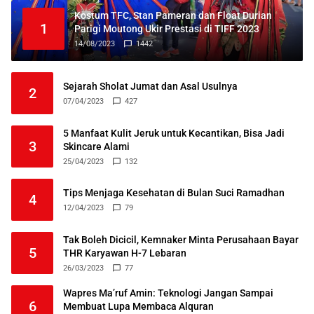
Kostum TFC, Stan Pameran dan Float Durian
1
Parigi Moutong Ukir Prestasi di TIFF 2023
14/08/2023
1442
Sejarah Sholat Jumat dan Asal Usulnya
2
07/04/2023
427
5 Manfaat Kulit Jeruk untuk Kecantikan, Bisa Jadi
3
Skincare Alami
25/04/2023
132
Tips Menjaga Kesehatan di Bulan Suci Ramadhan
4
12/04/2023
79
Tak Boleh Dicicil, Kemnaker Minta Perusahaan Bayar
5
THR Karyawan H-7 Lebaran
26/03/2023
77
Wapres Ma’ruf Amin: Teknologi Jangan Sampai
6
Membuat Lupa Membaca Alquran