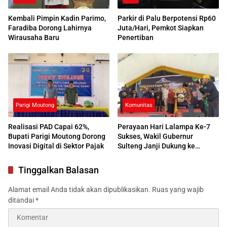
Kembali Pimpin Kadin Parimo,
Parkir di Palu Berpotensi Rp60
Faradiba Dorong Lahirnya
Juta/Hari, Pemkot Siapkan
Wirausaha Baru
Penertiban
Parigi Moutong
Komunitas
Realisasi PAD Capai 62%,
Perayaan Hari Lalampa Ke-7
Bupati Parigi Moutong Dorong
Sukses, Wakil Gubernur
Inovasi Digital di Sektor Pajak
Sulteng Janji Dukung ke
Tingkat Nasional
Tinggalkan Balasan
Alamat email Anda tidak akan dipublikasikan.
Ruas yang wajib
ditandai
*