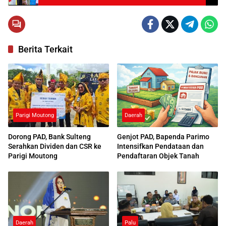
Berita Terkait
Parigi Moutong
Daerah
Dorong PAD, Bank Sulteng
Genjot PAD, Bapenda Parimo
Serahkan Dividen dan CSR ke
Intensifkan Pendataan dan
Parigi Moutong
Pendaftaran Objek Tanah
Daerah
Palu