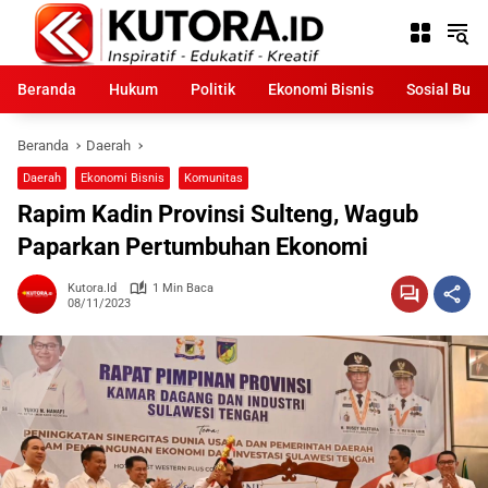
Langsung
ke
konten
Beranda
Hukum
Politik
Ekonomi Bisnis
Sosial Bud
Beranda
Daerah
Daerah
Ekonomi Bisnis
Komunitas
Rapim Kadin Provinsi Sulteng, Wagub
Paparkan Pertumbuhan Ekonomi
Kutora.id
1 Min Baca
08/11/2023