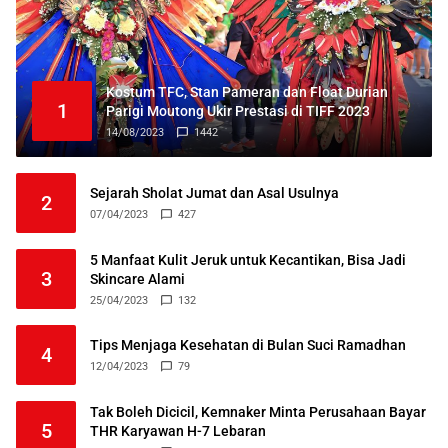
Kostum TFC, Stan Pameran dan Float Durian
1
Parigi Moutong Ukir Prestasi di TIFF 2023
14/08/2023
1442
Sejarah Sholat Jumat dan Asal Usulnya
2
07/04/2023
427
5 Manfaat Kulit Jeruk untuk Kecantikan, Bisa Jadi
3
Skincare Alami
25/04/2023
132
Tips Menjaga Kesehatan di Bulan Suci Ramadhan
4
12/04/2023
79
Tak Boleh Dicicil, Kemnaker Minta Perusahaan Bayar
5
THR Karyawan H-7 Lebaran