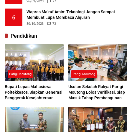
26/03/2023
77
Wapres Ma’ruf Amin: Teknologi Jangan Sampai
6
Membuat Lupa Membaca Alquran
30/10/2023
73
Pendidikan
Parigi Moutong
Parigi Moutong
Bupati Lepas Mahasiswa
Usulan Sekolah Rakyat Parigi
Poltekkesos, Siapkan Generasi
Moutong Lolos Verifikasi, Siap
Penggerak Kesejahteraan
Masuk Tahap Pembangunan
Sosial