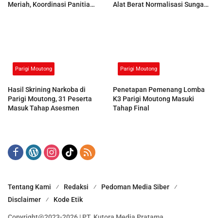
Meriah, Koordinasi Panitia
Alat Berat Normalisasi Sungai
Dimatangkan
Air Panas
Parigi Moutong
Parigi Moutong
Hasil Skrining Narkoba di
Penetapan Pemenang Lomba
Parigi Moutong, 31 Peserta
K3 Parigi Moutong Masuki
Masuk Tahap Asesmen
Tahap Final
Tentang Kami
Redaksi
Pedoman Media Siber
Disclaimer
Kode Etik
Copyright@2023-2026 | PT. Kutora Media Pratama