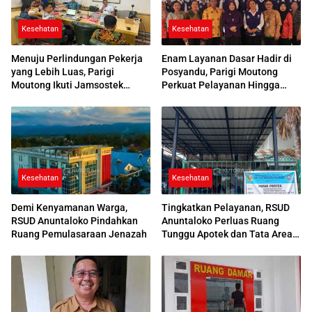
Kesehatan
Kesehatan
Menuju Perlindungan Pekerja
Enam Layanan Dasar Hadir di
yang Lebih Luas, Parigi
Posyandu, Parigi Moutong
Moutong Ikuti Jamsostek
Perkuat Pelayanan Hingga
Award 2026
Desa
Kesehatan
Kesehatan
Demi Kenyamanan Warga,
Tingkatkan Pelayanan, RSUD
RSUD Anuntaloko Pindahkan
Anuntaloko Perluas Ruang
Ruang Pemulasaraan Jenazah
Tunggu Apotek dan Tata Area
Parkir