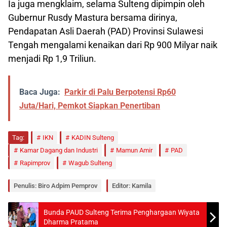
Ia juga mengklaim, selama Sulteng dipimpin oleh
Gubernur Rusdy Mastura bersama dirinya,
Pendapatan Asli Daerah (PAD) Provinsi Sulawesi
Tengah mengalami kenaikan dari Rp 900 Milyar naik
menjadi Rp 1,9 Triliun.
Baca Juga:
Parkir di Palu Berpotensi Rp60
Juta/Hari, Pemkot Siapkan Penertiban
Tag:
IKN
KADIN Sulteng
Kamar Dagang dan Industri
Mamun Amir
PAD
Rapimprov
Wagub Sulteng
Penulis: Biro Adpim Pemprov
Editor: Kamila
Bunda PAUD Sulteng Terima Penghargaan Wiyata
Dharma Pratama