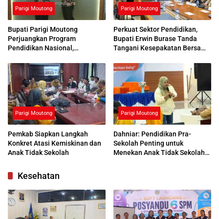
Parigi Moutong
Parigi Moutong
Bupati Parigi Moutong
Perkuat Sektor Pendidikan,
Perjuangkan Program
Bupati Erwin Burase Tanda
Pendidikan Nasional,
Tangani Kesepakatan Bersama
Kemendikdasmen Beri
dengan UNG
Respons Positif
Parigi Moutong
Parigi Moutong
Pemkab Siapkan Langkah
Dahniar: Pendidikan Pra-
Konkret Atasi Kemiskinan dan
Sekolah Penting untuk
Anak Tidak Sekolah
Menekan Anak Tidak Sekolah
di Parimo
Kesehatan