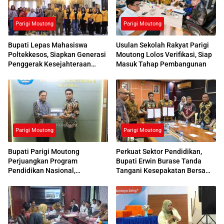
Parigi Moutong
Parigi Moutong
Bupati Lepas Mahasiswa
Usulan Sekolah Rakyat Parigi
Poltekkesos, Siapkan Generasi
Moutong Lolos Verifikasi, Siap
Penggerak Kesejahteraan
Masuk Tahap Pembangunan
Sosial
Parigi Moutong
Parigi Moutong
Bupati Parigi Moutong
Perkuat Sektor Pendidikan,
Perjuangkan Program
Bupati Erwin Burase Tanda
Pendidikan Nasional,
Tangani Kesepakatan Bersama
Kemendikdasmen Beri
dengan UNG
Respons Positif