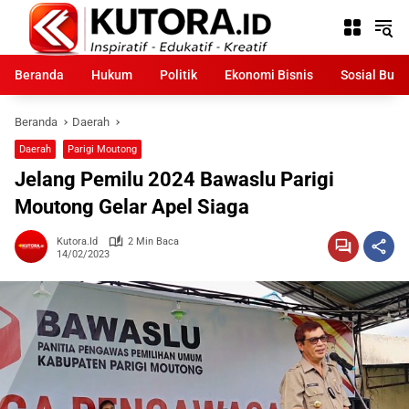
Langsung
ke
konten
Beranda
Hukum
Politik
Ekonomi Bisnis
Sosial Bud
Beranda
Daerah
Daerah
Parigi Moutong
Jelang Pemilu 2024 Bawaslu Parigi
Moutong Gelar Apel Siaga
Kutora.id
2 Min Baca
14/02/2023