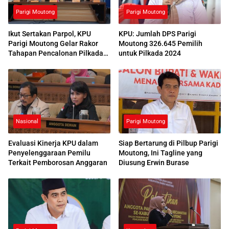
Parigi Moutong
Parigi Moutong
Ikut Sertakan Parpol, KPU
KPU: Jumlah DPS Parigi
Parigi Moutong Gelar Rakor
Moutong 326.645 Pemilih
Tahapan Pencalonan Pilkada
untuk Pilkada 2024
2024
Nasional
Parigi Moutong
Evaluasi Kinerja KPU dalam
Siap Bertarung di Pilbup Parigi
Penyelenggaraan Pemilu
Moutong, Ini Tagline yang
Terkait Pemborosan Anggaran
Diusung Erwin Burase