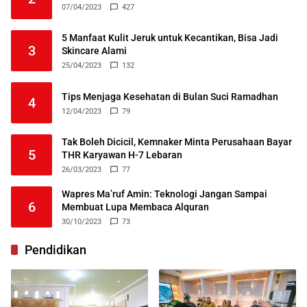
07/04/2023
427
5 Manfaat Kulit Jeruk untuk Kecantikan, Bisa Jadi
3
Skincare Alami
25/04/2023
132
Tips Menjaga Kesehatan di Bulan Suci Ramadhan
4
12/04/2023
79
Tak Boleh Dicicil, Kemnaker Minta Perusahaan Bayar
5
THR Karyawan H-7 Lebaran
26/03/2023
77
Wapres Ma’ruf Amin: Teknologi Jangan Sampai
6
Membuat Lupa Membaca Alquran
30/10/2023
73
Pendidikan