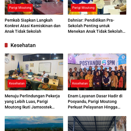
Parigi Moutong
Parigi Moutong
Pemkab Siapkan Langkah
Dahniar: Pendidikan Pra-
Konkret Atasi Kemiskinan dan
Sekolah Penting untuk
Anak Tidak Sekolah
Menekan Anak Tidak Sekolah
di Parimo
Kesehatan
Kesehatan
Kesehatan
Menuju Perlindungan Pekerja
Enam Layanan Dasar Hadir di
yang Lebih Luas, Parigi
Posyandu, Parigi Moutong
Moutong Ikuti Jamsostek
Perkuat Pelayanan Hingga
Award 2026
Desa