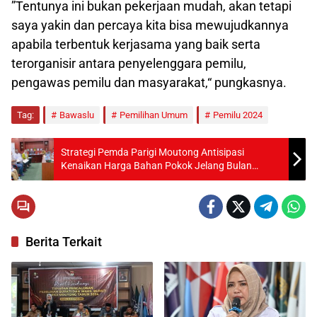
”Tentunya ini bukan pekerjaan mudah, akan tetapi
saya yakin dan percaya kita bisa mewujudkannya
apabila terbentuk kerjasama yang baik serta
terorganisir antara penyelenggara pemilu,
pengawas pemilu dan masyarakat,“ pungkasnya.
Tag:
Bawaslu
Pemilihan Umum
Pemilu 2024
Strategi Pemda Parigi Moutong Antisipasi
Kenaikan Harga Bahan Pokok Jelang Bulan
Ramadhan
Berita Terkait