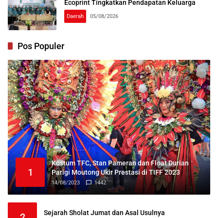
Ecoprint Tingkatkan Pendapatan Keluarga
Daerah
05/08/2026
Pos Populer
Kostum TFC, Stan Pameran dan Float Durian
1
Parigi Moutong Ukir Prestasi di TIFF 2023
14/08/2023
1442
Sejarah Sholat Jumat dan Asal Usulnya
2