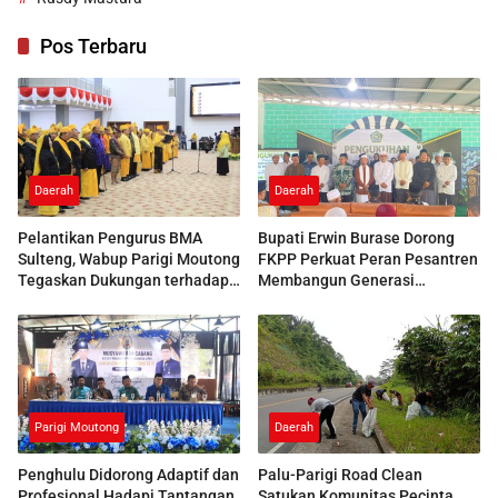
Pos Terbaru
Daerah
Daerah
Pelantikan Pengurus BMA
Bupati Erwin Burase Dorong
Sulteng, Wabup Parigi Moutong
FKPP Perkuat Peran Pesantren
Tegaskan Dukungan terhadap
Membangun Generasi
Pelestarian Adat
Berkarakter
Parigi Moutong
Daerah
Penghulu Didorong Adaptif dan
Palu-Parigi Road Clean
Profesional Hadapi Tantangan
Satukan Komunitas Pecinta