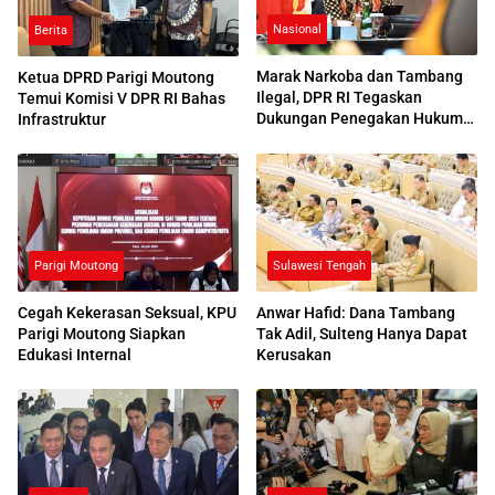
Nasional
Berita
Marak Narkoba dan Tambang
Ketua DPRD Parigi Moutong
Ilegal, DPR RI Tegaskan
Temui Komisi V DPR RI Bahas
Dukungan Penegakan Hukum
Infrastruktur
di Sulteng
Parigi Moutong
Sulawesi Tengah
Cegah Kekerasan Seksual, KPU
Anwar Hafid: Dana Tambang
Parigi Moutong Siapkan
Tak Adil, Sulteng Hanya Dapat
Edukasi Internal
Kerusakan