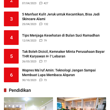
2
07/04/2023
427
5 Manfaat Kulit Jeruk untuk Kecantikan, Bisa Jadi
3
Skincare Alami
25/04/2023
132
Tips Menjaga Kesehatan di Bulan Suci Ramadhan
4
12/04/2023
79
Tak Boleh Dicicil, Kemnaker Minta Perusahaan Bayar
5
THR Karyawan H-7 Lebaran
26/03/2023
77
Wapres Ma’ruf Amin: Teknologi Jangan Sampai
6
Membuat Lupa Membaca Alquran
30/10/2023
73
Pendidikan