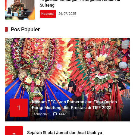
Sulteng
Nasional
26/07/2025
Pos Populer
Kostum TFC, Stan Pameran dan Float Durian
1
Parigi Moutong Ukir Prestasi di TIFF 2023
14/08/2023
1442
Sejarah Sholat Jumat dan Asal Usulnya