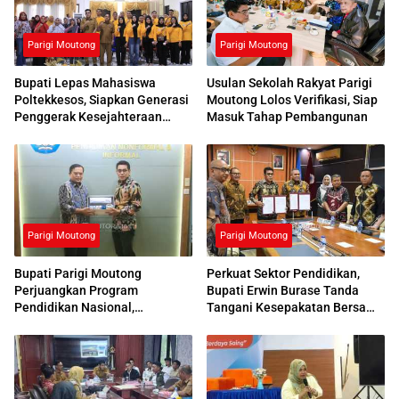
Parigi Moutong
Parigi Moutong
Bupati Lepas Mahasiswa
Usulan Sekolah Rakyat Parigi
Poltekkesos, Siapkan Generasi
Moutong Lolos Verifikasi, Siap
Penggerak Kesejahteraan
Masuk Tahap Pembangunan
Sosial
Parigi Moutong
Parigi Moutong
Bupati Parigi Moutong
Perkuat Sektor Pendidikan,
Perjuangkan Program
Bupati Erwin Burase Tanda
Pendidikan Nasional,
Tangani Kesepakatan Bersama
Kemendikdasmen Beri
dengan UNG
Respons Positif