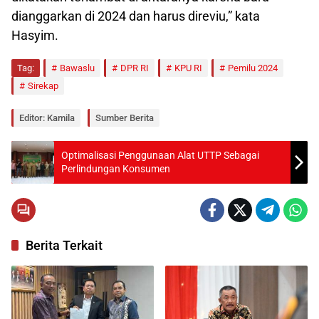
dianggarkan di 2024 dan harus direviu,” kata
Hasyim.
Tag:
Bawaslu
DPR RI
KPU RI
Pemilu 2024
Sirekap
Editor: Kamila
Sumber Berita
Optimalisasi Penggunaan Alat UTTP Sebagai
Perlindungan Konsumen
Berita Terkait