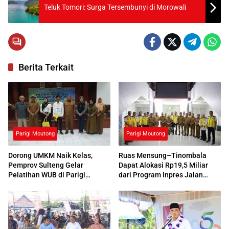
Teluk Tomori: Surga Tersembunyi di Morowali
Berita Terkait
Parigi Moutong
Parigi Moutong
Dorong UMKM Naik Kelas,
Ruas Mensung–Tinombala
Pemprov Sulteng Gelar
Dapat Alokasi Rp19,5 Miliar
Pelatihan WUB di Parigi
dari Program Inpres Jalan
Moutong
Daerah