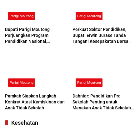
Parigi Moutong
Parigi Moutong
Bupati Parigi Moutong
Perkuat Sektor Pendidikan,
Perjuangkan Program
Bupati Erwin Burase Tanda
Pendidikan Nasional,
Tangani Kesepakatan Bersama
Kemendikdasmen Beri
dengan UNG
Respons Positif
Parigi Moutong
Parigi Moutong
Pemkab Siapkan Langkah
Dahniar: Pendidikan Pra-
Konkret Atasi Kemiskinan dan
Sekolah Penting untuk
Anak Tidak Sekolah
Menekan Anak Tidak Sekolah
di Parimo
Kesehatan