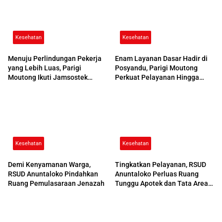
Kesehatan
Kesehatan
Menuju Perlindungan Pekerja
Enam Layanan Dasar Hadir di
yang Lebih Luas, Parigi
Posyandu, Parigi Moutong
Moutong Ikuti Jamsostek
Perkuat Pelayanan Hingga
Award 2026
Desa
Kesehatan
Kesehatan
Demi Kenyamanan Warga,
Tingkatkan Pelayanan, RSUD
RSUD Anuntaloko Pindahkan
Anuntaloko Perluas Ruang
Ruang Pemulasaraan Jenazah
Tunggu Apotek dan Tata Area
Parkir