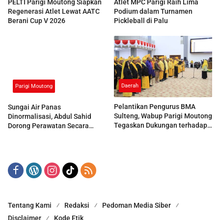
PELTI Parigi Moutong Siapkan
Atlet MPC Parigi Raih Lima
Regenerasi Atlet Lewat AATC
Podium dalam Turnamen
Berani Cup V 2026
Pickleball di Palu
Daerah
Parigi Moutong
Pelantikan Pengurus BMA
Sungai Air Panas
Sulteng, Wabup Parigi Moutong
Dinormalisasi, Abdul Sahid
Tegaskan Dukungan terhadap
Dorong Perawatan Secara
Pelestarian Adat
Berkala
Tentang Kami
Redaksi
Pedoman Media Siber
Disclaimer
Kode Etik