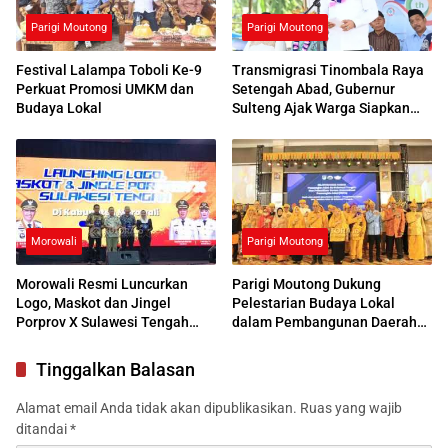
Parigi Moutong
Parigi Moutong
Festival Lalampa Toboli Ke-9
Transmigrasi Tinombala Raya
Perkuat Promosi UMKM dan
Setengah Abad, Gubernur
Budaya Lokal
Sulteng Ajak Warga Siapkan
Generasi Unggul
Morowali
Parigi Moutong
Morowali Resmi Luncurkan
Parigi Moutong Dukung
Logo, Maskot dan Jingel
Pelestarian Budaya Lokal
Porprov X Sulawesi Tengah
dalam Pembangunan Daerah
2026
Sulteng
Tinggalkan Balasan
Alamat email Anda tidak akan dipublikasikan.
Ruas yang wajib
ditandai
*