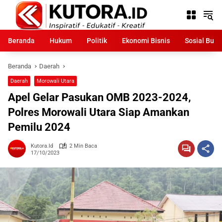
Langsung
ke
konten
Beranda
Hukum
Politik
Ekonomi Bisnis
Sosial Bud
Beranda
Daerah
Daerah
Morowali Utara
Apel Gelar Pasukan OMB 2023-2024,
Polres Morowali Utara Siap Amankan
Pemilu 2024
Kutora.id
2 Min Baca
17/10/2023