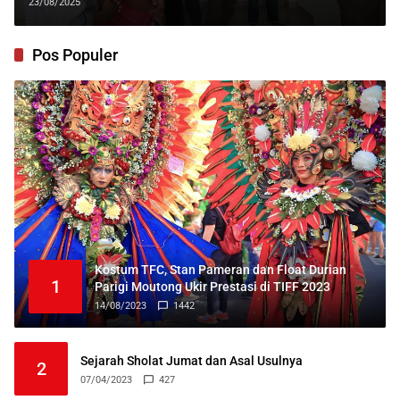
23/08/2025
Pos Populer
Kostum TFC, Stan Pameran dan Float Durian
1
Parigi Moutong Ukir Prestasi di TIFF 2023
14/08/2023
1442
Sejarah Sholat Jumat dan Asal Usulnya
2
07/04/2023
427