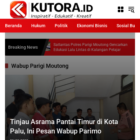
Langsung
ke
konten
Beranda
Hukum
Politik
Ekonomi Bisnis
Sosial Bud
porkan
Satlantas Polres Parigi Moutong Gencarkan
Sekda
Breaking News
Sesuai
Edukasi Lalu Lintas di Kalangan Pelajar
Pari
2026
Wabup Parigi Moutong
Tinjau Asrama Pantai Timur di Kota
Palu, Ini Pesan Wabup Parimo