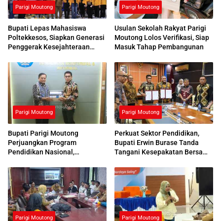
Parigi Moutong
Parigi Moutong
Bupati Lepas Mahasiswa
Usulan Sekolah Rakyat Parigi
Poltekkesos, Siapkan Generasi
Moutong Lolos Verifikasi, Siap
Penggerak Kesejahteraan
Masuk Tahap Pembangunan
Sosial
Parigi Moutong
Parigi Moutong
Bupati Parigi Moutong
Perkuat Sektor Pendidikan,
Perjuangkan Program
Bupati Erwin Burase Tanda
Pendidikan Nasional,
Tangani Kesepakatan Bersama
Kemendikdasmen Beri
dengan UNG
Respons Positif
Parigi Moutong
Parigi Moutong