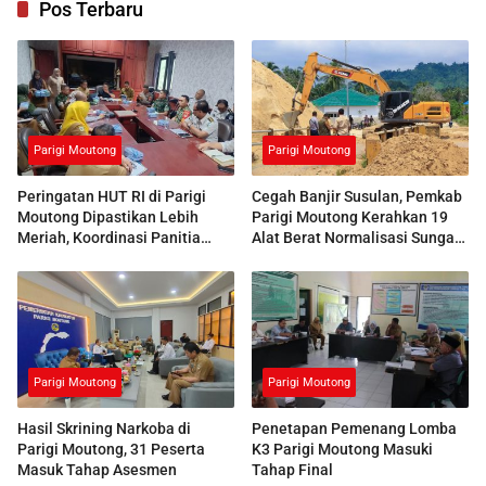
Pos Terbaru
Parigi Moutong
Parigi Moutong
Peringatan HUT RI di Parigi
Cegah Banjir Susulan, Pemkab
Moutong Dipastikan Lebih
Parigi Moutong Kerahkan 19
Meriah, Koordinasi Panitia
Alat Berat Normalisasi Sungai
Dimatangkan
Air Panas
Parigi Moutong
Parigi Moutong
Hasil Skrining Narkoba di
Penetapan Pemenang Lomba
Parigi Moutong, 31 Peserta
K3 Parigi Moutong Masuki
Masuk Tahap Asesmen
Tahap Final