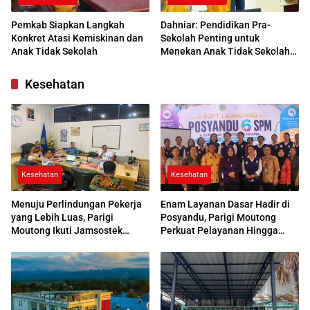
Pemkab Siapkan Langkah
Dahniar: Pendidikan Pra-
Konkret Atasi Kemiskinan dan
Sekolah Penting untuk
Anak Tidak Sekolah
Menekan Anak Tidak Sekolah
di Parimo
Kesehatan
Kesehatan
Kesehatan
Menuju Perlindungan Pekerja
Enam Layanan Dasar Hadir di
yang Lebih Luas, Parigi
Posyandu, Parigi Moutong
Moutong Ikuti Jamsostek
Perkuat Pelayanan Hingga
Award 2026
Desa