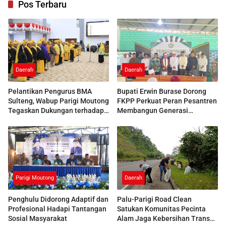
Pos Terbaru
Daerah
Daerah
Pelantikan Pengurus BMA
Bupati Erwin Burase Dorong
Sulteng, Wabup Parigi Moutong
FKPP Perkuat Peran Pesantren
Tegaskan Dukungan terhadap
Membangun Generasi
Pelestarian Adat
Berkarakter
Parigi Moutong
Daerah
Penghulu Didorong Adaptif dan
Palu-Parigi Road Clean
Profesional Hadapi Tantangan
Satukan Komunitas Pecinta
Sosial Masyarakat
Alam Jaga Kebersihan Trans