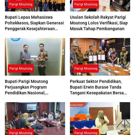
Parigi Moutong
Parigi Moutong
Bupati Lepas Mahasiswa
Usulan Sekolah Rakyat Parigi
Poltekkesos, Siapkan Generasi
Moutong Lolos Verifikasi, Siap
Penggerak Kesejahteraan
Masuk Tahap Pembangunan
Sosial
Parigi Moutong
Parigi Moutong
Bupati Parigi Moutong
Perkuat Sektor Pendidikan,
Perjuangkan Program
Bupati Erwin Burase Tanda
Pendidikan Nasional,
Tangani Kesepakatan Bersama
Kemendikdasmen Beri
dengan UNG
Respons Positif
Parigi Moutong
Parigi Moutong