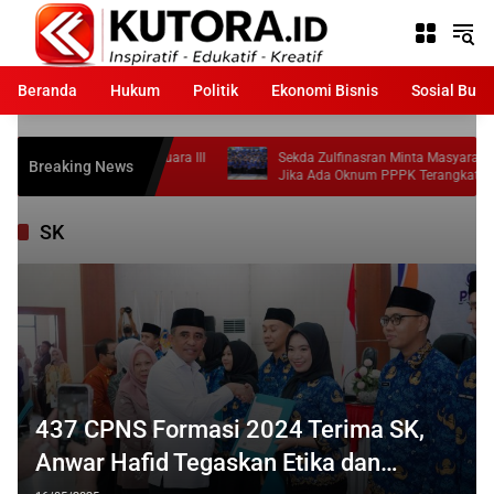
Langsung
ke
konten
Beranda
Hukum
Politik
Ekonomi Bisnis
Sosial Bud
Moutong Raih Juara III
Sekda Zulfinasran Minta Masyarakat Laporkan
Breaking News
26
Jika Ada Oknum PPPK Terangkat Tidak Sesuai
Ketentuan
SK
437 CPNS Formasi 2024 Terima SK,
Anwar Hafid Tegaskan Etika dan