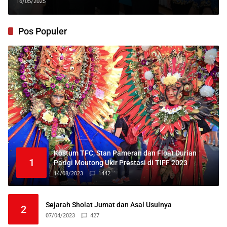
Disiplin Birokrasi
16/05/2025
Pos Populer
Kostum TFC, Stan Pameran dan Float Durian
1
Parigi Moutong Ukir Prestasi di TIFF 2023
14/08/2023
1442
Sejarah Sholat Jumat dan Asal Usulnya
2
07/04/2023
427