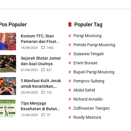
Bertek
Pos Populer
Populer Tag
Parigi Moutong
Kostum TFC, Stan
Pameran dan Float
Pemda Parigi Moutong
Durian Parigi Moutong
14/08/2023
1442
Ukir Prestasi di TIFF
Sulawesi Tengah
2023
Sejarah Sholat Jumat
Erwin Burase
dan Asal Usulnya
07/04/2023
427
Bupati Parigi Moutong
5 Manfaat Kulit Jeruk
Pemprov Sulteng
untuk Kecantikan,
Abdul Sahid
Bisa Jadi Skincare
25/04/2023
132
Alami
Richard Arnaldo
Tips Menjaga
Zulfinasran Tiangso
Kesehatan di Bulan
Suci Ramadhan
12/04/2023
79
Rusdy Mastura