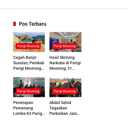
nologi Tinggi
Pos Terbaru
Parigi Moutong
Parigi Moutong
Cegah Banjir
Hasil Skrining
Susulan, Pemkab
Narkoba di Parigi
Parigi Moutong
Moutong, 31
Kerahkan 19 Alat
Peserta Masuk
Berat
Tahap Asesmen
Normalisasi
Sungai Air Panas
Parigi Moutong
Parigi Moutong
Penetapan
Abdul Sahid
Pemenang
Tegaskan
Lomba K3 Parigi
Perbaikan Jalan
Moutong Masuki
dan Sungai di
Tahap Final
Desa Air Panas