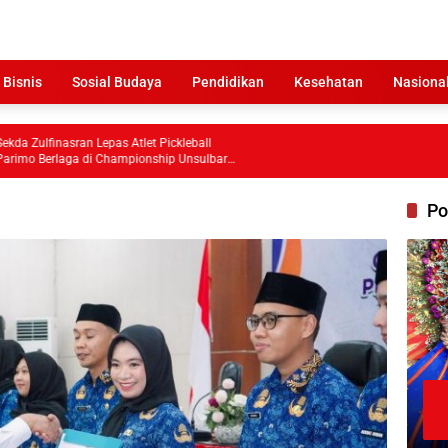
 Bisnis
Sosial Budaya
Pendidikan
Kesehatan
Nasiona
sran Lepas Atlet Pickleball
ga di Championship Unsulbar
Po