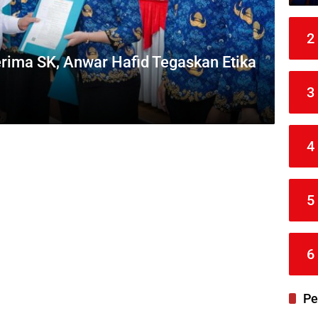
2
ima SK, Anwar Hafid Tegaskan Etika
3
4
5
6
Pe