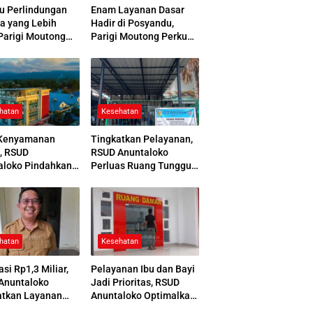
u Perlindungan
Enam Layanan Dasar
a yang Lebih
Hadir di Posyandu,
Parigi Moutong
Parigi Moutong Perkuat
 Jamsostek Award
Pelayanan Hingga Desa
hatan
Kesehatan
Kenyamanan
Tingkatkan Pelayanan,
, RSUD
RSUD Anuntaloko
aloko Pindahkan
Perluas Ruang Tunggu
 Pemulasaraan
Apotek dan Tata Area
ah
Parkir
hatan
Kesehatan
asi Rp1,3 Miliar,
Pelayanan Ibu dan Bayi
Anuntaloko
Jadi Prioritas, RSUD
atkan Layanan
Anuntaloko Optimalkan
 Saraf
Gedung Ruang Damar