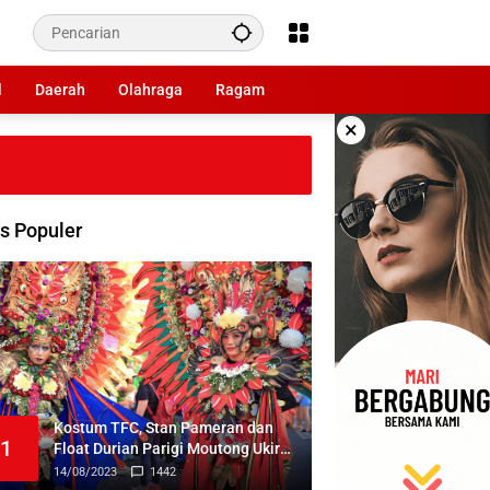
l
Daerah
Olahraga
Ragam
×
s Populer
Kostum TFC, Stan Pameran dan
1
Float Durian Parigi Moutong Ukir
Prestasi di TIFF 2023
14/08/2023
1442