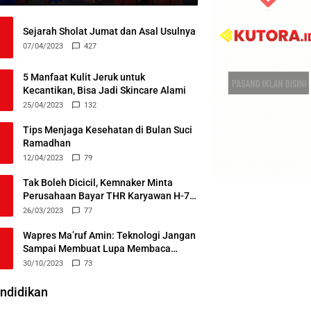
Sejarah Sholat Jumat dan Asal Usulnya
07/04/2023
427
5 Manfaat Kulit Jeruk untuk
Kecantikan, Bisa Jadi Skincare Alami
25/04/2023
132
Tips Menjaga Kesehatan di Bulan Suci
Ramadhan
12/04/2023
79
Tak Boleh Dicicil, Kemnaker Minta
Perusahaan Bayar THR Karyawan H-7
Lebaran
26/03/2023
77
Wapres Ma’ruf Amin: Teknologi Jangan
Sampai Membuat Lupa Membaca
Alquran
30/10/2023
73
ndidikan