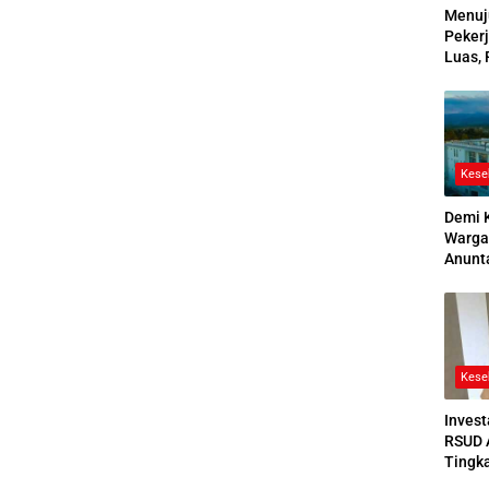
Menuj
Pekerj
Luas, 
Ikuti
2026
Kese
Demi 
Warga
Anunt
Ruang
Jenaz
Kese
Invest
RSUD 
Tingk
Bedah