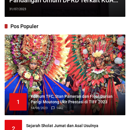
Pandangan Umum DPRD Terkait KUA
PPAS
31/07/2023
Pos Populer
Kostum TFC, Stan Pameran dan Float Durian
1
Parigi Moutong Ukir Prestasi di TIFF 2023
14/08/2023
1442
Sejarah Sholat Jumat dan Asal Usulnya
2