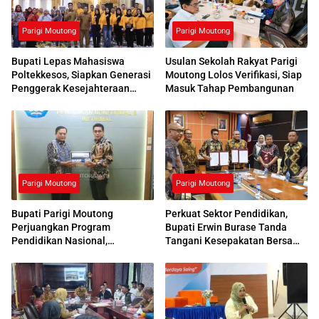
Parigi Moutong
Parigi Moutong
Bupati Lepas Mahasiswa
Usulan Sekolah Rakyat Parigi
Poltekkesos, Siapkan Generasi
Moutong Lolos Verifikasi, Siap
Penggerak Kesejahteraan
Masuk Tahap Pembangunan
Sosial
Parigi Moutong
Parigi Moutong
Bupati Parigi Moutong
Perkuat Sektor Pendidikan,
Perjuangkan Program
Bupati Erwin Burase Tanda
Pendidikan Nasional,
Tangani Kesepakatan Bersama
Kemendikdasmen Beri
dengan UNG
Respons Positif