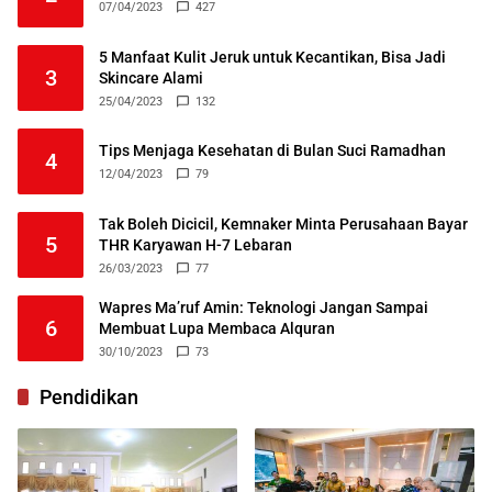
07/04/2023
427
5 Manfaat Kulit Jeruk untuk Kecantikan, Bisa Jadi
3
Skincare Alami
25/04/2023
132
Tips Menjaga Kesehatan di Bulan Suci Ramadhan
4
12/04/2023
79
Tak Boleh Dicicil, Kemnaker Minta Perusahaan Bayar
5
THR Karyawan H-7 Lebaran
26/03/2023
77
Wapres Ma’ruf Amin: Teknologi Jangan Sampai
6
Membuat Lupa Membaca Alquran
30/10/2023
73
Pendidikan