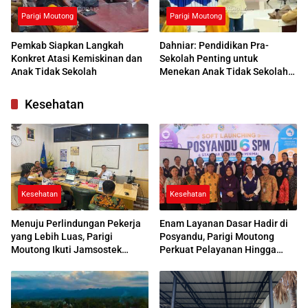
Parigi Moutong
Parigi Moutong
Pemkab Siapkan Langkah
Dahniar: Pendidikan Pra-
Konkret Atasi Kemiskinan dan
Sekolah Penting untuk
Anak Tidak Sekolah
Menekan Anak Tidak Sekolah
di Parimo
Kesehatan
Kesehatan
Kesehatan
Menuju Perlindungan Pekerja
Enam Layanan Dasar Hadir di
yang Lebih Luas, Parigi
Posyandu, Parigi Moutong
Moutong Ikuti Jamsostek
Perkuat Pelayanan Hingga
Award 2026
Desa