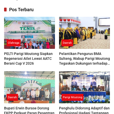
Pos Terbaru
Olahraga
Daerah
PELTI Parigi Moutong Siapkan
Pelantikan Pengurus BMA
Regenerasi Atlet Lewat AATC
Sulteng, Wabup Parigi Moutong
Berani Cup V 2026
Tegaskan Dukungan terhadap
Pelestarian Adat
Daerah
Parigi Moutong
Bupati Erwin Burase Dorong
Penghulu Didorong Adaptif dan
FKPP Perkuat Peran Pesantren
Profesional Hadapi Tantangan