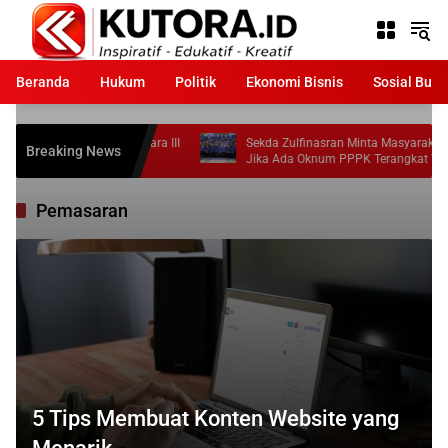
Langsung
ke
konten
Beranda
Hukum
Politik
Ekonomi Bisnis
Sosial Bud
outong Raih Juara III
Sekda Zulfinasran Minta Masyarakat Laporkan
Breaking News
6
Jika Ada Oknum PPPK Terangkat Tidak Sesuai
Ketentuan
Pemasaran
5 Tips Membuat Konten Website yang