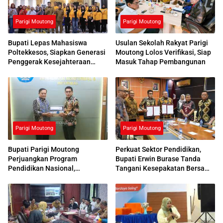
Parigi Moutong
Parigi Moutong
Bupati Lepas Mahasiswa
Usulan Sekolah Rakyat Parigi
Poltekkesos, Siapkan Generasi
Moutong Lolos Verifikasi, Siap
Penggerak Kesejahteraan
Masuk Tahap Pembangunan
Sosial
Parigi Moutong
Parigi Moutong
Bupati Parigi Moutong
Perkuat Sektor Pendidikan,
Perjuangkan Program
Bupati Erwin Burase Tanda
Pendidikan Nasional,
Tangani Kesepakatan Bersama
Kemendikdasmen Beri
dengan UNG
Respons Positif