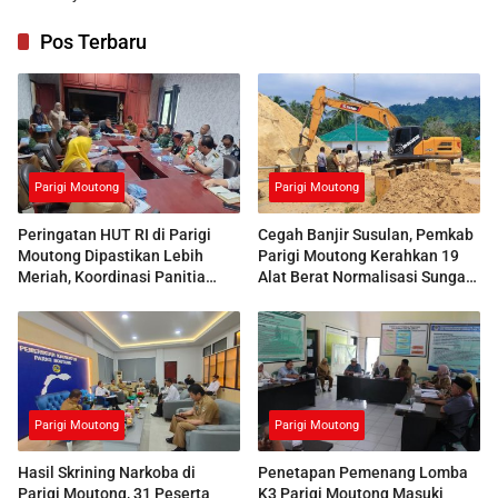
Pos Terbaru
Parigi Moutong
Parigi Moutong
Peringatan HUT RI di Parigi
Cegah Banjir Susulan, Pemkab
Moutong Dipastikan Lebih
Parigi Moutong Kerahkan 19
Meriah, Koordinasi Panitia
Alat Berat Normalisasi Sungai
Dimatangkan
Air Panas
Parigi Moutong
Parigi Moutong
Hasil Skrining Narkoba di
Penetapan Pemenang Lomba
Parigi Moutong, 31 Peserta
K3 Parigi Moutong Masuki