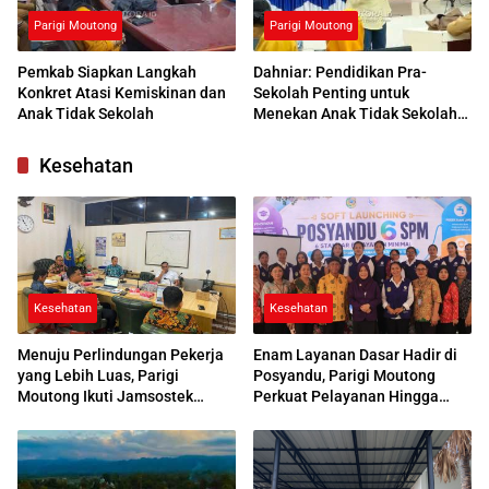
Parigi Moutong
Parigi Moutong
Pemkab Siapkan Langkah
Dahniar: Pendidikan Pra-
Konkret Atasi Kemiskinan dan
Sekolah Penting untuk
Anak Tidak Sekolah
Menekan Anak Tidak Sekolah
di Parimo
Kesehatan
Kesehatan
Kesehatan
Menuju Perlindungan Pekerja
Enam Layanan Dasar Hadir di
yang Lebih Luas, Parigi
Posyandu, Parigi Moutong
Moutong Ikuti Jamsostek
Perkuat Pelayanan Hingga
Award 2026
Desa