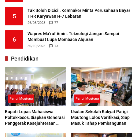
Tak Boleh Dicicil, Kemnaker Minta Perusahaan Bayar
5
THR Karyawan H-7 Lebaran
26/03/2023
77
Wapres Ma’ruf Amin: Teknologi Jangan Sampai
6
Membuat Lupa Membaca Alquran
30/10/2023
73
Pendidikan
Parigi Moutong
Parigi Moutong
Bupati Lepas Mahasiswa
Usulan Sekolah Rakyat Parigi
Poltekkesos, Siapkan Generasi
Moutong Lolos Verifikasi, Siap
Penggerak Kesejahteraan
Masuk Tahap Pembangunan
Sosial