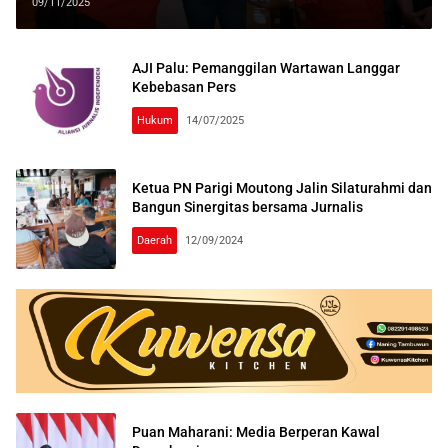
Moutong
09/11/2025
AJI Palu: Pemanggilan Wartawan Langgar
Kebebasan Pers
Hukum
14/07/2025
Ketua PN Parigi Moutong Jalin Silaturahmi dan
Bangun Sinergitas bersama Jurnalis
Daerah
12/09/2024
Puan Maharani: Media Berperan Kawal