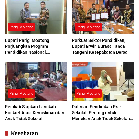
Parigi Moutong
Parigi Moutong
Bupati Parigi Moutong
Perkuat Sektor Pendidikan,
Perjuangkan Program
Bupati Erwin Burase Tanda
Pendidikan Nasional,
Tangani Kesepakatan Bersama
Kemendikdasmen Beri
dengan UNG
Respons Positif
Parigi Moutong
Parigi Moutong
Pemkab Siapkan Langkah
Dahniar: Pendidikan Pra-
Konkret Atasi Kemiskinan dan
Sekolah Penting untuk
Anak Tidak Sekolah
Menekan Anak Tidak Sekolah
di Parimo
Kesehatan