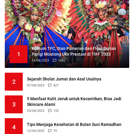
Kostum TFC, Stan Pameran dan Float Durian
1
Parigi Moutong Ukir Prestasi di TIFF 2023
14/08/2023
1442
Sejarah Sholat Jumat dan Asal Usulnya
2
07/04/2023
427
5 Manfaat Kulit Jeruk untuk Kecantikan, Bisa Jadi
3
Skincare Alami
25/04/2023
132
Tips Menjaga Kesehatan di Bulan Suci Ramadhan
4
12/04/2023
79