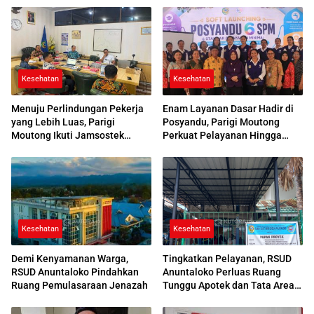
Kesehatan
Kesehatan
Menuju Perlindungan Pekerja
Enam Layanan Dasar Hadir di
yang Lebih Luas, Parigi
Posyandu, Parigi Moutong
Moutong Ikuti Jamsostek
Perkuat Pelayanan Hingga
Award 2026
Desa
Kesehatan
Kesehatan
Demi Kenyamanan Warga,
Tingkatkan Pelayanan, RSUD
RSUD Anuntaloko Pindahkan
Anuntaloko Perluas Ruang
Ruang Pemulasaraan Jenazah
Tunggu Apotek dan Tata Area
Parkir