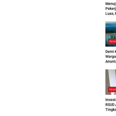
Menuj
Pekerj
Luas, 
Ikuti
2026
Kese
Demi 
Warga
Anunt
Ruang
Jenaz
Kese
Invest
RSUD 
Tingk
Bedah