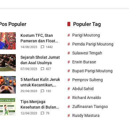
Bertek
Pos Populer
Populer Tag
Parigi Moutong
Kostum TFC, Stan
Pameran dan Float
Pemda Parigi Moutong
Durian Parigi Moutong
14/08/2023
1442
Ukir Prestasi di TIFF
Sulawesi Tengah
2023
Sejarah Sholat Jumat
Erwin Burase
dan Asal Usulnya
07/04/2023
427
Bupati Parigi Moutong
5 Manfaat Kulit Jeruk
Pemprov Sulteng
untuk Kecantikan,
Abdul Sahid
Bisa Jadi Skincare
25/04/2023
132
Alami
Richard Arnaldo
Tips Menjaga
Zulfinasran Tiangso
Kesehatan di Bulan
Suci Ramadhan
12/04/2023
79
Rusdy Mastura