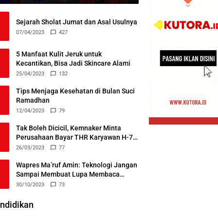
Sejarah Sholat Jumat dan Asal Usulnya
07/04/2023
427
5 Manfaat Kulit Jeruk untuk
Kecantikan, Bisa Jadi Skincare Alami
25/04/2023
132
Tips Menjaga Kesehatan di Bulan Suci
Ramadhan
12/04/2023
79
Tak Boleh Dicicil, Kemnaker Minta
Perusahaan Bayar THR Karyawan H-7
Lebaran
26/03/2023
77
Wapres Ma’ruf Amin: Teknologi Jangan
Sampai Membuat Lupa Membaca
Alquran
30/10/2023
73
ndidikan