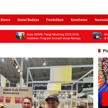
 Bisnis
Sosial Budaya
Pendidikan
Kesehatan
Nasiona
Duta GENRE Parigi Moutong 2025-2026
Atlet Ganda Put
Hadirkan Program Inovatif untuk Remaja
di Pickleball U
Po