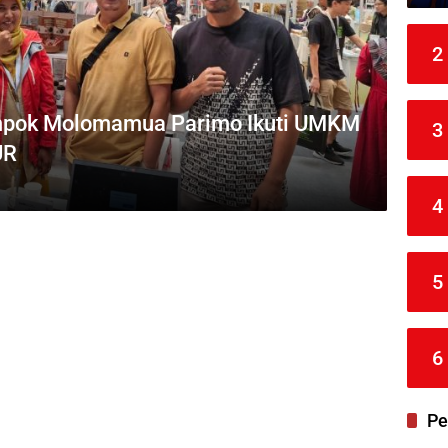
2
ompok Molomamua Parimo Ikuti UMKM
3
UR
4
5
6
Pe