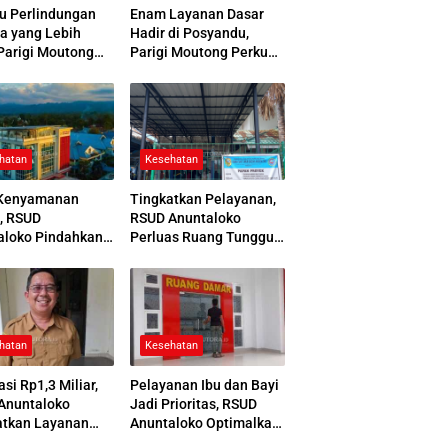
u Perlindungan
Enam Layanan Dasar
a yang Lebih
Hadir di Posyandu,
Parigi Moutong
Parigi Moutong Perkuat
 Jamsostek Award
Pelayanan Hingga Desa
hatan
Kesehatan
Kenyamanan
Tingkatkan Pelayanan,
, RSUD
RSUD Anuntaloko
aloko Pindahkan
Perluas Ruang Tunggu
 Pemulasaraan
Apotek dan Tata Area
ah
Parkir
hatan
Kesehatan
asi Rp1,3 Miliar,
Pelayanan Ibu dan Bayi
Anuntaloko
Jadi Prioritas, RSUD
atkan Layanan
Anuntaloko Optimalkan
 Saraf
Gedung Ruang Damar