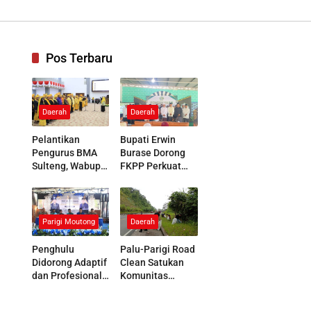
nologi Tinggi
Pos Terbaru
Daerah
Daerah
Pelantikan
Bupati Erwin
Pengurus BMA
Burase Dorong
Sulteng, Wabup
FKPP Perkuat
Parigi Moutong
Peran Pesantren
Tegaskan
Membangun
Dukungan
Generasi
terhadap
Berkarakter
Parigi Moutong
Daerah
Pelestarian Adat
Penghulu
Palu-Parigi Road
Didorong Adaptif
Clean Satukan
dan Profesional
Komunitas
Hadapi
Pecinta Alam
Tantangan Sosial
Jaga Kebersihan