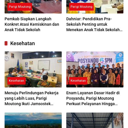
Parigi Moutong
Parigi Moutong
Pemkab Siapkan Langkah
Dahniar: Pendidikan Pra-
Konkret Atasi Kemiskinan dan
Sekolah Penting untuk
Anak Tidak Sekolah
Menekan Anak Tidak Sekolah
di Parimo
Kesehatan
Kesehatan
Kesehatan
Menuju Perlindungan Pekerja
Enam Layanan Dasar Hadir di
yang Lebih Luas, Parigi
Posyandu, Parigi Moutong
Moutong Ikuti Jamsostek
Perkuat Pelayanan Hingga
Award 2026
Desa