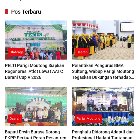
Pos Terbaru
Olahraga
Daerah
PELTI Parigi Moutong Siapkan
Pelantikan Pengurus BMA
Regenerasi Atlet Lewat AATC
Sulteng, Wabup Parigi Moutong
Berani Cup V 2026
Tegaskan Dukungan terhadap
Pelestarian Adat
Daerah
Parigi Moutong
Bupati Erwin Burase Dorong
Penghulu Didorong Adaptif dan
FKPP Perkuat Peran Pesantren
Profesional Hadapi Tantangan