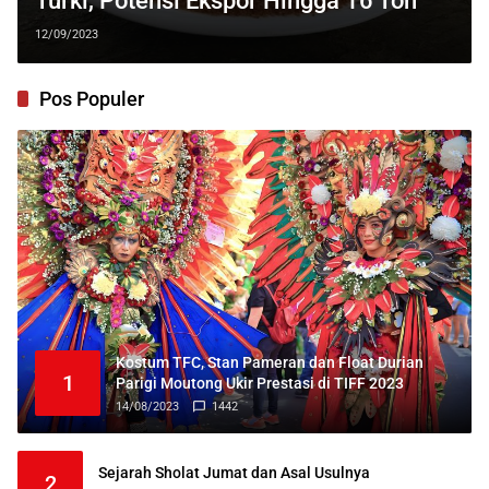
Turki, Potensi Ekspor Hingga 16 Ton
12/09/2023
Pos Populer
Kostum TFC, Stan Pameran dan Float Durian
1
Parigi Moutong Ukir Prestasi di TIFF 2023
14/08/2023
1442
Sejarah Sholat Jumat dan Asal Usulnya
2