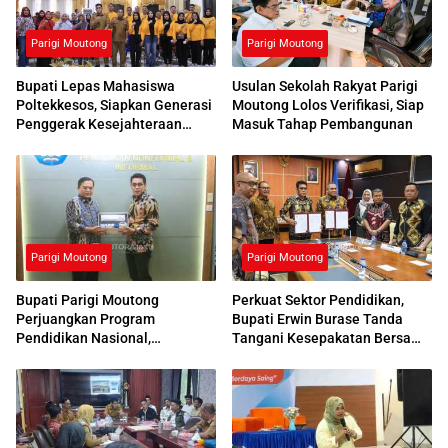
Parigi Moutong
Parigi Moutong
Bupati Lepas Mahasiswa
Usulan Sekolah Rakyat Parigi
Poltekkesos, Siapkan Generasi
Moutong Lolos Verifikasi, Siap
Penggerak Kesejahteraan
Masuk Tahap Pembangunan
Sosial
Parigi Moutong
Parigi Moutong
Bupati Parigi Moutong
Perkuat Sektor Pendidikan,
Perjuangkan Program
Bupati Erwin Burase Tanda
Pendidikan Nasional,
Tangani Kesepakatan Bersama
Kemendikdasmen Beri
dengan UNG
Respons Positif