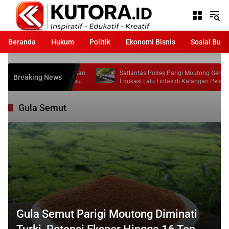
Langsung
ke
konten
Beranda
Hukum
Politik
Ekonomi Bisnis
Sosial Bud
yarakat Laporkan
Satlantas Polres Parigi Moutong Gencarkan
Breaking News
kat Tidak Sesuai
Edukasi Lalu Lintas di Kalangan Pelajar
Gula Semut
Gula Semut Parigi Moutong Diminati