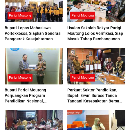
Parigi Moutong
Parigi Moutong
Bupati Lepas Mahasiswa
Usulan Sekolah Rakyat Parigi
Poltekkesos, Siapkan Generasi
Moutong Lolos Verifikasi, Siap
Penggerak Kesejahteraan
Masuk Tahap Pembangunan
Sosial
Parigi Moutong
Parigi Moutong
Bupati Parigi Moutong
Perkuat Sektor Pendidikan,
Perjuangkan Program
Bupati Erwin Burase Tanda
Pendidikan Nasional,
Tangani Kesepakatan Bersama
Kemendikdasmen Beri
dengan UNG
Respons Positif