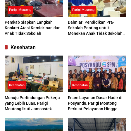
Parigi Moutong
Parigi Moutong
Pemkab Siapkan Langkah
Dahniar: Pendidikan Pra-
Konkret Atasi Kemiskinan dan
Sekolah Penting untuk
Anak Tidak Sekolah
Menekan Anak Tidak Sekolah
di Parimo
Kesehatan
Kesehatan
Kesehatan
Menuju Perlindungan Pekerja
Enam Layanan Dasar Hadir di
yang Lebih Luas, Parigi
Posyandu, Parigi Moutong
Moutong Ikuti Jamsostek
Perkuat Pelayanan Hingga
Award 2026
Desa