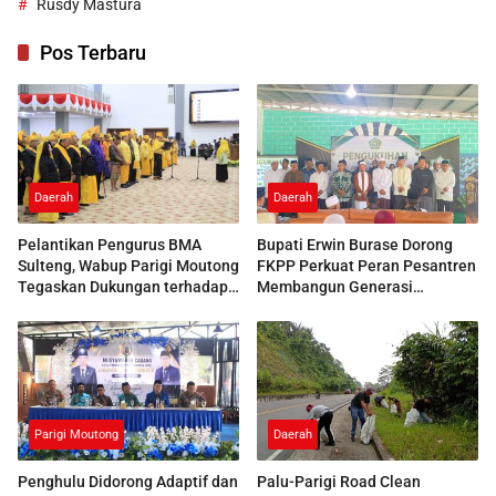
Rusdy Mastura
Pos Terbaru
Daerah
Daerah
Pelantikan Pengurus BMA
Bupati Erwin Burase Dorong
Sulteng, Wabup Parigi Moutong
FKPP Perkuat Peran Pesantren
Tegaskan Dukungan terhadap
Membangun Generasi
Pelestarian Adat
Berkarakter
Parigi Moutong
Daerah
Penghulu Didorong Adaptif dan
Palu-Parigi Road Clean