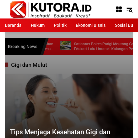
Langsung
ke
konten
Beranda
Hukum
Politik
Ekonomi Bisnis
Sosial Bud
asyarakat Laporkan
Satlantas Polres Parigi Moutong Gencarkan
Breaking News
ngkat Tidak Sesuai
Edukasi Lalu Lintas di Kalangan Pelajar
Gigi dan Mulut
Tips Menjaga Kesehatan Gigi dan