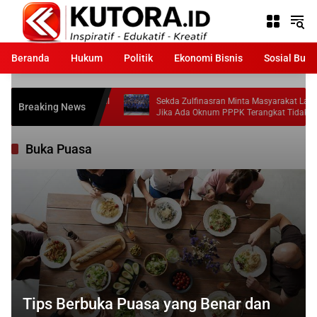
Langsung
ke
konten
Beranda
Hukum
Politik
Ekonomi Bisnis
Sosial Bud
 Raih Juara III
Sekda Zulfinasran Minta Masyarakat Laporkan
Breaking News
Jika Ada Oknum PPPK Terangkat Tidak Sesuai
Ketentuan
Buka Puasa
Tips Berbuka Puasa yang Benar dan