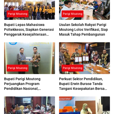
Parigi Moutong
Parigi Moutong
Bupati Lepas Mahasiswa
Usulan Sekolah Rakyat Parigi
Poltekkesos, Siapkan Generasi
Moutong Lolos Verifikasi, Siap
Penggerak Kesejahteraan
Masuk Tahap Pembangunan
Sosial
Parigi Moutong
Parigi Moutong
Bupati Parigi Moutong
Perkuat Sektor Pendidikan,
Perjuangkan Program
Bupati Erwin Burase Tanda
Pendidikan Nasional,
Tangani Kesepakatan Bersama
Kemendikdasmen Beri
dengan UNG
Respons Positif