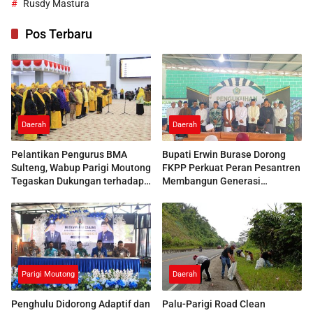
Rusdy Mastura
Pos Terbaru
Daerah
Daerah
Pelantikan Pengurus BMA
Bupati Erwin Burase Dorong
Sulteng, Wabup Parigi Moutong
FKPP Perkuat Peran Pesantren
Tegaskan Dukungan terhadap
Membangun Generasi
Pelestarian Adat
Berkarakter
Parigi Moutong
Daerah
Penghulu Didorong Adaptif dan
Palu-Parigi Road Clean