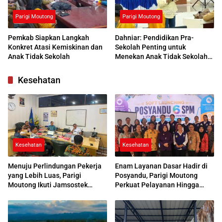
Parigi Moutong
Parigi Moutong
Pemkab Siapkan Langkah
Dahniar: Pendidikan Pra-
Konkret Atasi Kemiskinan dan
Sekolah Penting untuk
Anak Tidak Sekolah
Menekan Anak Tidak Sekolah
di Parimo
Kesehatan
Kesehatan
Kesehatan
Menuju Perlindungan Pekerja
Enam Layanan Dasar Hadir di
yang Lebih Luas, Parigi
Posyandu, Parigi Moutong
Moutong Ikuti Jamsostek
Perkuat Pelayanan Hingga
Award 2026
Desa