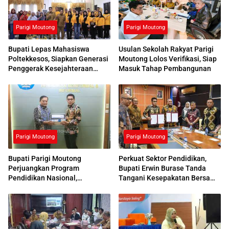
Parigi Moutong
Parigi Moutong
Bupati Lepas Mahasiswa
Usulan Sekolah Rakyat Parigi
Poltekkesos, Siapkan Generasi
Moutong Lolos Verifikasi, Siap
Penggerak Kesejahteraan
Masuk Tahap Pembangunan
Sosial
Parigi Moutong
Parigi Moutong
Bupati Parigi Moutong
Perkuat Sektor Pendidikan,
Perjuangkan Program
Bupati Erwin Burase Tanda
Pendidikan Nasional,
Tangani Kesepakatan Bersama
Kemendikdasmen Beri
dengan UNG
Respons Positif