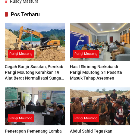
Rusdy Mastura
Pos Terbaru
Parigi Moutong
Parigi Moutong
Cegah Banjir Susulan, Pemkab
Hasil Skrining Narkoba di
Parigi Moutong Kerahkan 19
Parigi Moutong, 31 Peserta
Alat Berat Normalisasi Sungai
Masuk Tahap Asesmen
Air Panas
Parigi Moutong
Parigi Moutong
Penetapan Pemenang Lomba
Abdul Sahid Tegaskan