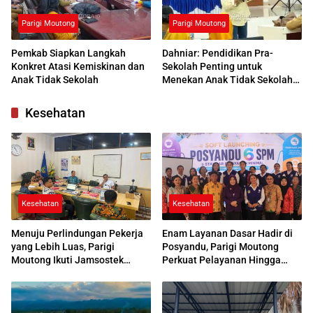
Parigi Moutong
Parigi Moutong
Pemkab Siapkan Langkah
Dahniar: Pendidikan Pra-
Konkret Atasi Kemiskinan dan
Sekolah Penting untuk
Anak Tidak Sekolah
Menekan Anak Tidak Sekolah
di Parimo
Kesehatan
Kesehatan
Kesehatan
Menuju Perlindungan Pekerja
Enam Layanan Dasar Hadir di
yang Lebih Luas, Parigi
Posyandu, Parigi Moutong
Moutong Ikuti Jamsostek
Perkuat Pelayanan Hingga
Award 2026
Desa