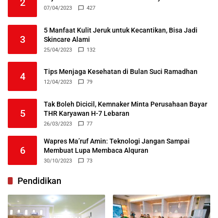
2
07/04/2023
427
5 Manfaat Kulit Jeruk untuk Kecantikan, Bisa Jadi
3
Skincare Alami
25/04/2023
132
Tips Menjaga Kesehatan di Bulan Suci Ramadhan
4
12/04/2023
79
Tak Boleh Dicicil, Kemnaker Minta Perusahaan Bayar
5
THR Karyawan H-7 Lebaran
26/03/2023
77
Wapres Ma’ruf Amin: Teknologi Jangan Sampai
6
Membuat Lupa Membaca Alquran
30/10/2023
73
Pendidikan