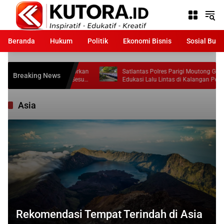
Langsung
ke
konten
Beranda
Hukum
Politik
Ekonomi Bisnis
Sosial Bud
asyarakat Laporkan
Satlantas Polres Parigi Moutong Gencarkan
Breaking News
ngkat Tidak Sesuai
Edukasi Lalu Lintas di Kalangan Pelajar
Asia
Rekomendasi Tempat Terindah di Asia