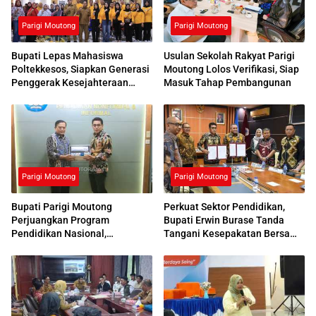
Parigi Moutong
Parigi Moutong
Bupati Lepas Mahasiswa
Usulan Sekolah Rakyat Parigi
Poltekkesos, Siapkan Generasi
Moutong Lolos Verifikasi, Siap
Penggerak Kesejahteraan
Masuk Tahap Pembangunan
Sosial
Parigi Moutong
Parigi Moutong
Bupati Parigi Moutong
Perkuat Sektor Pendidikan,
Perjuangkan Program
Bupati Erwin Burase Tanda
Pendidikan Nasional,
Tangani Kesepakatan Bersama
Kemendikdasmen Beri
dengan UNG
Respons Positif