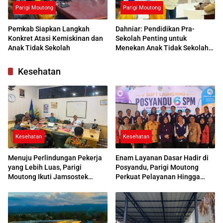
Parigi Moutong
Parigi Moutong
Pemkab Siapkan Langkah
Dahniar: Pendidikan Pra-
Konkret Atasi Kemiskinan dan
Sekolah Penting untuk
Anak Tidak Sekolah
Menekan Anak Tidak Sekolah
di Parimo
Kesehatan
Kesehatan
Kesehatan
Menuju Perlindungan Pekerja
Enam Layanan Dasar Hadir di
yang Lebih Luas, Parigi
Posyandu, Parigi Moutong
Moutong Ikuti Jamsostek
Perkuat Pelayanan Hingga
Award 2026
Desa