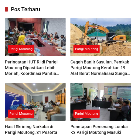
Pos Terbaru
Parigi Moutong
Parigi Moutong
Peringatan HUT RI di Parigi
Cegah Banjir Susulan, Pemkab
Moutong Dipastikan Lebih
Parigi Moutong Kerahkan 19
Meriah, Koordinasi Panitia
Alat Berat Normalisasi Sungai
Dimatangkan
Air Panas
Parigi Moutong
Parigi Moutong
Hasil Skrining Narkoba di
Penetapan Pemenang Lomba
Parigi Moutong, 31 Peserta
K3 Parigi Moutong Masuki