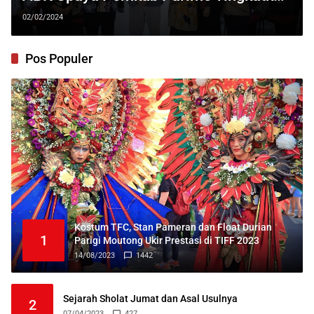
Kualitas SDM ASN
02/02/2024
Pos Populer
Kostum TFC, Stan Pameran dan Float Durian
1
Parigi Moutong Ukir Prestasi di TIFF 2023
14/08/2023
1442
Sejarah Sholat Jumat dan Asal Usulnya
2
07/04/2023
427