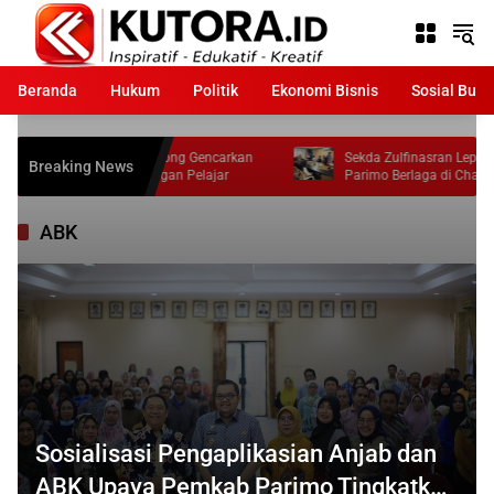
Langsung
ke
konten
Beranda
Hukum
Politik
Ekonomi Bisnis
Sosial Bud
s Parigi Moutong Gencarkan
Sekda Zulfinasran Lepas Atlet Pickleball
Breaking News
tas di Kalangan Pelajar
Parimo Berlaga di Championship Unsul
2026
ABK
Sosialisasi Pengaplikasian Anjab dan
ABK Upaya Pemkab Parimo Tingkatkan