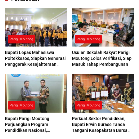
Parigi Moutong
Parigi Moutong
Bupati Lepas Mahasiswa
Usulan Sekolah Rakyat Parigi
Poltekkesos, Siapkan Generasi
Moutong Lolos Verifikasi, Siap
Penggerak Kesejahteraan
Masuk Tahap Pembangunan
Sosial
Parigi Moutong
Parigi Moutong
Bupati Parigi Moutong
Perkuat Sektor Pendidikan,
Perjuangkan Program
Bupati Erwin Burase Tanda
Pendidikan Nasional,
Tangani Kesepakatan Bersama
Kemendikdasmen Beri
dengan UNG