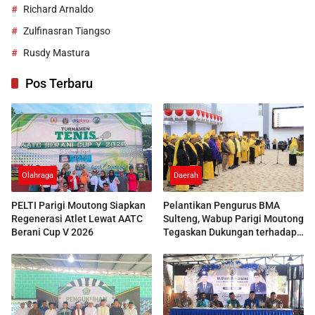
Richard Arnaldo
Zulfinasran Tiangso
Rusdy Mastura
Pos Terbaru
Olahraga
Daerah
PELTI Parigi Moutong Siapkan
Pelantikan Pengurus BMA
Regenerasi Atlet Lewat AATC
Sulteng, Wabup Parigi Moutong
Berani Cup V 2026
Tegaskan Dukungan terhadap
Pelestarian Adat