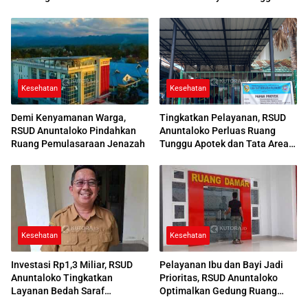
Award 2026
Desa
Kesehatan
Kesehatan
Demi Kenyamanan Warga,
Tingkatkan Pelayanan, RSUD
RSUD Anuntaloko Pindahkan
Anuntaloko Perluas Ruang
Ruang Pemulasaraan Jenazah
Tunggu Apotek dan Tata Area
Parkir
Kesehatan
Kesehatan
Investasi Rp1,3 Miliar, RSUD
Pelayanan Ibu dan Bayi Jadi
Anuntaloko Tingkatkan
Prioritas, RSUD Anuntaloko
Layanan Bedah Saraf
Optimalkan Gedung Ruang
Berteknologi Tinggi
Damar