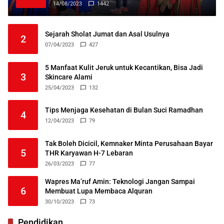
14/08/2023
1442
Sejarah Sholat Jumat dan Asal Usulnya
2
07/04/2023
427
5 Manfaat Kulit Jeruk untuk Kecantikan, Bisa Jadi
3
Skincare Alami
25/04/2023
132
Tips Menjaga Kesehatan di Bulan Suci Ramadhan
4
12/04/2023
79
Tak Boleh Dicicil, Kemnaker Minta Perusahaan Bayar
5
THR Karyawan H-7 Lebaran
26/03/2023
77
Wapres Ma’ruf Amin: Teknologi Jangan Sampai
6
Membuat Lupa Membaca Alquran
30/10/2023
73
Pendidikan