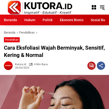
Langsung
ke
konten
Beranda
Hukum
Politik
Ekonomi Bisnis
Sosial Bud
Beranda
Pendidikan
Pendidikan
Cara Eksfoliasi Wajah Berminyak, Sensitif,
Kering & Normal
Kutora.id
4 Min Baca
20/03/2023