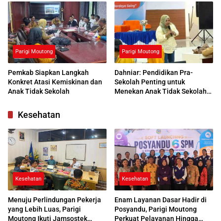
Respons Positif
Parigi Moutong
Parigi Moutong
Pemkab Siapkan Langkah
Dahniar: Pendidikan Pra-
Konkret Atasi Kemiskinan dan
Sekolah Penting untuk
Anak Tidak Sekolah
Menekan Anak Tidak Sekolah
di Parimo
Kesehatan
Kesehatan
Kesehatan
Menuju Perlindungan Pekerja
Enam Layanan Dasar Hadir di
yang Lebih Luas, Parigi
Posyandu, Parigi Moutong
Moutong Ikuti Jamsostek
Perkuat Pelayanan Hingga