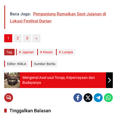
Baca Juga:
Pengunjung Ramaikan Spot Jajanan di
Lokasi Festival Durian
1
2
3
»
Tag:
Jajanan
Kreasi
Lumpia
Editor: KMLA
Sumber Berita
Mengenal Asal usul Toraja, Kepercayaan dan
Budayanya
Tinggalkan Balasan