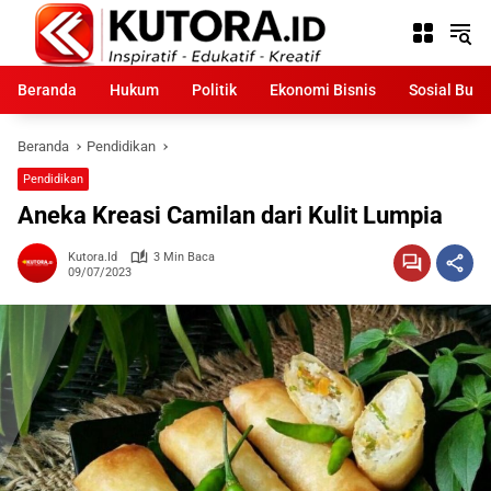
Langsung
ke
konten
Beranda
Hukum
Politik
Ekonomi Bisnis
Sosial Bud
Beranda
Pendidikan
Pendidikan
Aneka Kreasi Camilan dari Kulit Lumpia
Kutora.id
3 Min Baca
09/07/2023