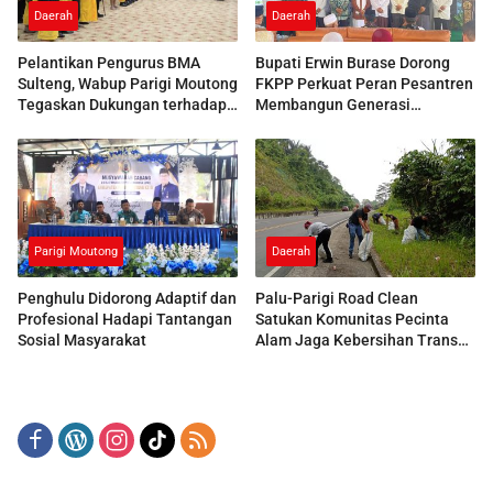
Daerah
Daerah
Pelantikan Pengurus BMA
Bupati Erwin Burase Dorong
Sulteng, Wabup Parigi Moutong
FKPP Perkuat Peran Pesantren
Tegaskan Dukungan terhadap
Membangun Generasi
Pelestarian Adat
Berkarakter
Parigi Moutong
Daerah
Penghulu Didorong Adaptif dan
Palu-Parigi Road Clean
Profesional Hadapi Tantangan
Satukan Komunitas Pecinta
Sosial Masyarakat
Alam Jaga Kebersihan Trans
Sulawesi