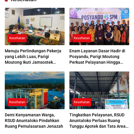
Kesehatan
Kesehatan
Menuju Perlindungan Pekerja
Enam Layanan Dasar Hadir di
yang Lebih Luas, Parigi
Posyandu, Parigi Moutong
Moutong Ikuti Jamsostek
Perkuat Pelayanan Hingga
Award 2026
Desa
Kesehatan
Kesehatan
Demi Kenyamanan Warga,
Tingkatkan Pelayanan, RSUD
RSUD Anuntaloko Pindahkan
Anuntaloko Perluas Ruang
Ruang Pemulasaraan Jenazah
Tunggu Apotek dan Tata Area
Parkir