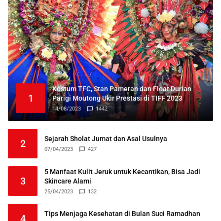
Kostum TFC, Stan Pameran dan Float Durian
1
Parigi Moutong Ukir Prestasi di TIFF 2023
14/08/2023
1442
Sejarah Sholat Jumat dan Asal Usulnya
2
07/04/2023
427
5 Manfaat Kulit Jeruk untuk Kecantikan, Bisa Jadi
3
Skincare Alami
25/04/2023
132
Tips Menjaga Kesehatan di Bulan Suci Ramadhan
4