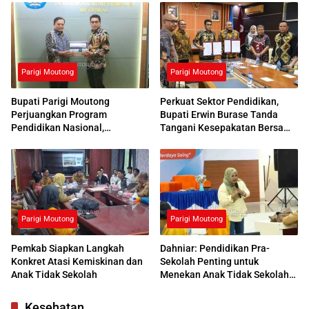
Parigi Moutong
Parigi Moutong
Bupati Parigi Moutong
Perkuat Sektor Pendidikan,
Perjuangkan Program
Bupati Erwin Burase Tanda
Pendidikan Nasional,
Tangani Kesepakatan Bersama
Kemendikdasmen Beri
dengan UNG
Respons Positif
Parigi Moutong
Parigi Moutong
Pemkab Siapkan Langkah
Dahniar: Pendidikan Pra-
Konkret Atasi Kemiskinan dan
Sekolah Penting untuk
Anak Tidak Sekolah
Menekan Anak Tidak Sekolah
di Parimo
Kesehatan