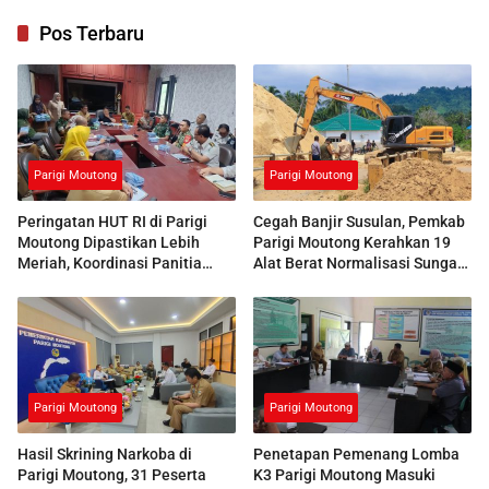
Pos Terbaru
Parigi Moutong
Parigi Moutong
Peringatan HUT RI di Parigi
Cegah Banjir Susulan, Pemkab
Moutong Dipastikan Lebih
Parigi Moutong Kerahkan 19
Meriah, Koordinasi Panitia
Alat Berat Normalisasi Sungai
Dimatangkan
Air Panas
Parigi Moutong
Parigi Moutong
Hasil Skrining Narkoba di
Penetapan Pemenang Lomba
Parigi Moutong, 31 Peserta
K3 Parigi Moutong Masuki