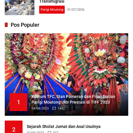
Transmigrasi
Parigi Moutong
31/07/2026
Pos Populer
Kostum TFC, Stan Pameran dan Float Durian
1
Parigi Moutong Ukir Prestasi di TIFF 2023
14/08/2023
1442
Sejarah Sholat Jumat dan Asal Usulnya
2
07/04/2023
427