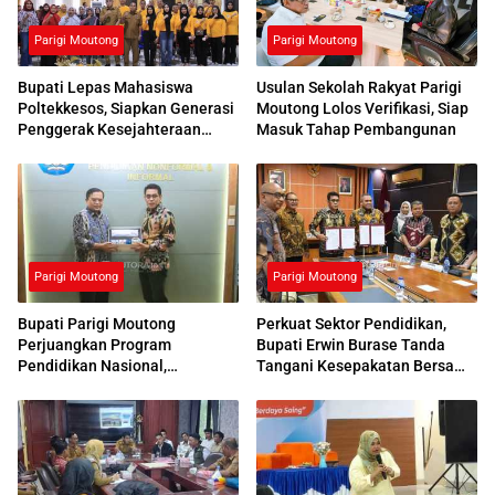
Parigi Moutong
Parigi Moutong
Bupati Lepas Mahasiswa
Usulan Sekolah Rakyat Parigi
Poltekkesos, Siapkan Generasi
Moutong Lolos Verifikasi, Siap
Penggerak Kesejahteraan
Masuk Tahap Pembangunan
Sosial
Parigi Moutong
Parigi Moutong
Bupati Parigi Moutong
Perkuat Sektor Pendidikan,
Perjuangkan Program
Bupati Erwin Burase Tanda
Pendidikan Nasional,
Tangani Kesepakatan Bersama
Kemendikdasmen Beri
dengan UNG
Respons Positif