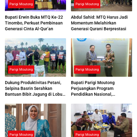
Parigi Moutong
Parigi Moutong
Bupati Erwin Buka MTQ Ke-22
Abdul Sahid: MTQ Harus Jadi
Tinombo, Perkuat Pembinaan
Momentum Melahirkan
Generasi Cinta Al-Qur’an
Generasi Qurani Berprestasi
Parigi Moutong
Parigi Moutong
Dukung Produktivitas Petani,
Bupati Parigi Moutong
Selpina Basrin Serahkan
Perjuangkan Program
Bantuan Bibit Jagung di Lobu
Pendidikan Nasional,
Mandiri
Kemendikdasmen Beri
Respons Positif
Parigi Moutong
Parigi Moutong