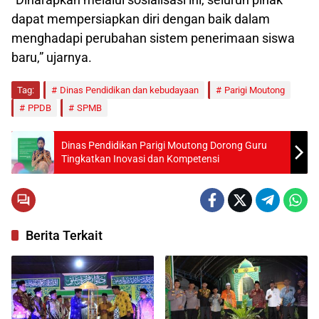
dapat mempersiapkan diri dengan baik dalam
menghadapi perubahan sistem penerimaan siswa
baru,” ujarnya.
Tag:
Dinas Pendidikan dan kebudayaan
Parigi Moutong
PPDB
SPMB
Dinas Pendidikan Parigi Moutong Dorong Guru
Tingkatkan Inovasi dan Kompetensi
Berita Terkait