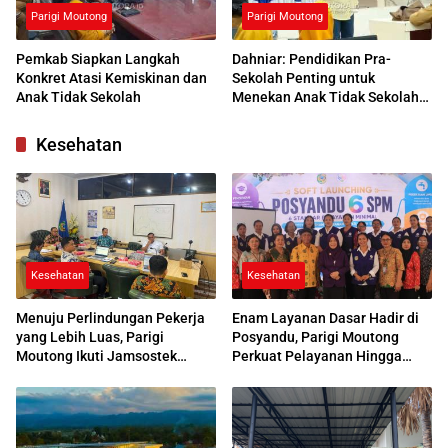
Parigi Moutong
Parigi Moutong
Pemkab Siapkan Langkah
Dahniar: Pendidikan Pra-
Konkret Atasi Kemiskinan dan
Sekolah Penting untuk
Anak Tidak Sekolah
Menekan Anak Tidak Sekolah
di Parimo
Kesehatan
Kesehatan
Kesehatan
Menuju Perlindungan Pekerja
Enam Layanan Dasar Hadir di
yang Lebih Luas, Parigi
Posyandu, Parigi Moutong
Moutong Ikuti Jamsostek
Perkuat Pelayanan Hingga
Award 2026
Desa