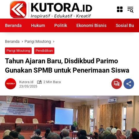
Langsung
ke
konten
Beranda
Hukum
Politik
Ekonomi Bisnis
Sosial Bud
Beranda
Parigi Moutong
Parigi Moutong
Pendidikan
Tahun Ajaran Baru, Disdikbud Parimo
Gunakan SPMB untuk Penerimaan Siswa
Kutora.id
2 Min Baca
23/05/2025