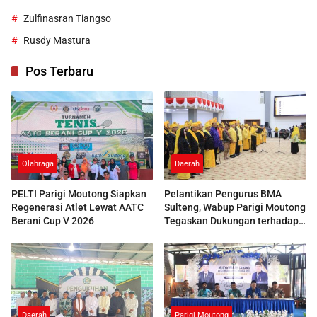
Zulfinasran Tiangso
Rusdy Mastura
Pos Terbaru
Olahraga
Daerah
PELTI Parigi Moutong Siapkan
Pelantikan Pengurus BMA
Regenerasi Atlet Lewat AATC
Sulteng, Wabup Parigi Moutong
Berani Cup V 2026
Tegaskan Dukungan terhadap
Pelestarian Adat
Daerah
Parigi Moutong