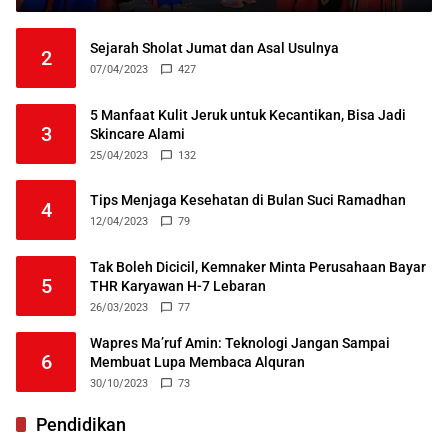
Sejarah Sholat Jumat dan Asal Usulnya
2
07/04/2023
427
5 Manfaat Kulit Jeruk untuk Kecantikan, Bisa Jadi
3
Skincare Alami
25/04/2023
132
Tips Menjaga Kesehatan di Bulan Suci Ramadhan
4
12/04/2023
79
Tak Boleh Dicicil, Kemnaker Minta Perusahaan Bayar
5
THR Karyawan H-7 Lebaran
26/03/2023
77
Wapres Ma’ruf Amin: Teknologi Jangan Sampai
6
Membuat Lupa Membaca Alquran
30/10/2023
73
Pendidikan