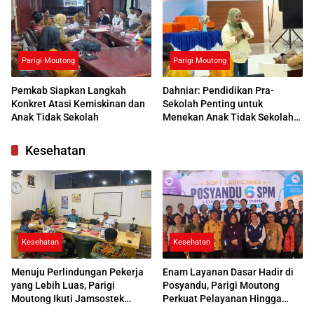
Parigi Moutong
Parigi Moutong
Pemkab Siapkan Langkah
Dahniar: Pendidikan Pra-
Konkret Atasi Kemiskinan dan
Sekolah Penting untuk
Anak Tidak Sekolah
Menekan Anak Tidak Sekolah
di Parimo
Kesehatan
Kesehatan
Kesehatan
Menuju Perlindungan Pekerja
Enam Layanan Dasar Hadir di
yang Lebih Luas, Parigi
Posyandu, Parigi Moutong
Moutong Ikuti Jamsostek
Perkuat Pelayanan Hingga
Award 2026
Desa