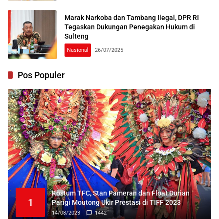
Marak Narkoba dan Tambang Ilegal, DPR RI
Tegaskan Dukungan Penegakan Hukum di
Sulteng
Nasional
26/07/2025
Pos Populer
Kostum TFC, Stan Pameran dan Float Durian
1
Parigi Moutong Ukir Prestasi di TIFF 2023
14/08/2023
1442