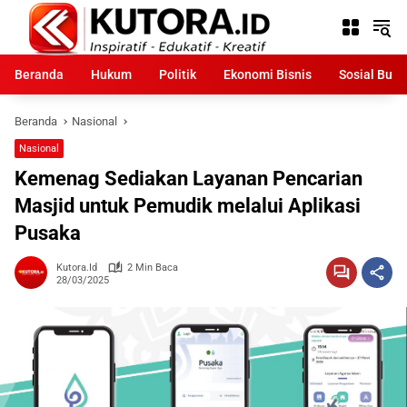
Langsung
ke
konten
Beranda
Hukum
Politik
Ekonomi Bisnis
Sosial Bud
Beranda
Nasional
Nasional
Kemenag Sediakan Layanan Pencarian
Masjid untuk Pemudik melalui Aplikasi
Pusaka
Kutora.id
2 Min Baca
28/03/2025