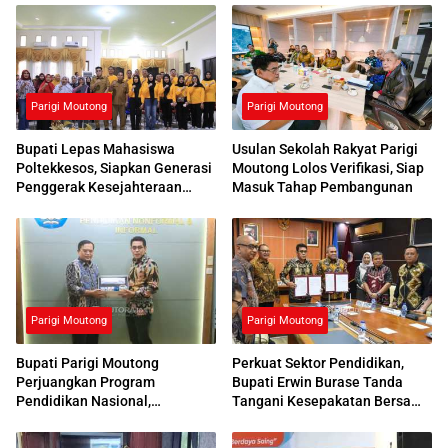
Parigi Moutong
Parigi Moutong
Bupati Lepas Mahasiswa
Usulan Sekolah Rakyat Parigi
Poltekkesos, Siapkan Generasi
Moutong Lolos Verifikasi, Siap
Penggerak Kesejahteraan
Masuk Tahap Pembangunan
Sosial
Parigi Moutong
Parigi Moutong
Bupati Parigi Moutong
Perkuat Sektor Pendidikan,
Perjuangkan Program
Bupati Erwin Burase Tanda
Pendidikan Nasional,
Tangani Kesepakatan Bersama
Kemendikdasmen Beri
dengan UNG
Respons Positif