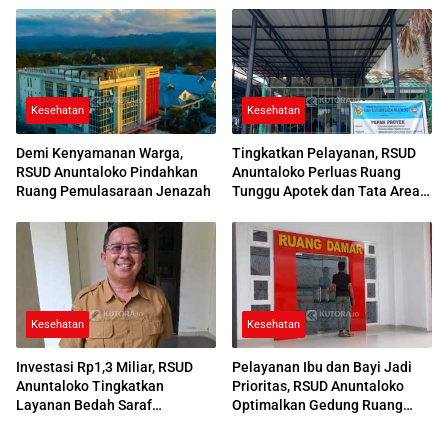
Kesehatan
Kesehatan
Demi Kenyamanan Warga,
Tingkatkan Pelayanan, RSUD
RSUD Anuntaloko Pindahkan
Anuntaloko Perluas Ruang
Ruang Pemulasaraan Jenazah
Tunggu Apotek dan Tata Area
Parkir
Kesehatan
Kesehatan
Investasi Rp1,3 Miliar, RSUD
Pelayanan Ibu dan Bayi Jadi
Anuntaloko Tingkatkan
Prioritas, RSUD Anuntaloko
Layanan Bedah Saraf
Optimalkan Gedung Ruang
Berteknologi Tinggi
Damar