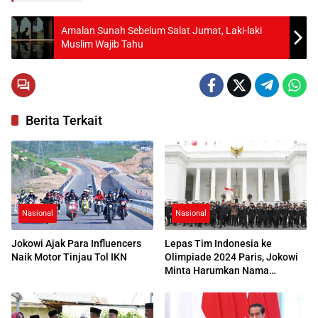
Amalan Sunah Sebelum Salat Jumat, Laki-laki
Muslim Wajib Tahu
Berita Terkait
Nasional
Nasional
Jokowi Ajak Para Influencers
Lepas Tim Indonesia ke
Naik Motor Tinjau Tol IKN
Olimpiade 2024 Paris, Jokowi
Minta Harumkan Nama
Indonesia di Mata Dunia