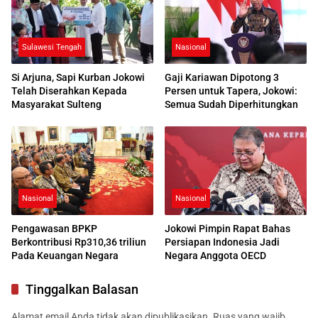
Sulawesi Tengah
Nasional
Si Arjuna, Sapi Kurban Jokowi
Gaji Kariawan Dipotong 3
Telah Diserahkan Kepada
Persen untuk Tapera, Jokowi:
Masyarakat Sulteng
Semua Sudah Diperhitungkan
Nasional
Nasional
Pengawasan BPKP
Jokowi Pimpin Rapat Bahas
Berkontribusi Rp310,36 triliun
Persiapan Indonesia Jadi
Pada Keuangan Negara
Negara Anggota OECD
Tinggalkan Balasan
Alamat email Anda tidak akan dipublikasikan.
Ruas yang wajib