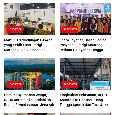
Kesehatan
Kesehatan
Menuju Perlindungan Pekerja
Enam Layanan Dasar Hadir di
yang Lebih Luas, Parigi
Posyandu, Parigi Moutong
Moutong Ikuti Jamsostek
Perkuat Pelayanan Hingga
Award 2026
Desa
Kesehatan
Kesehatan
Demi Kenyamanan Warga,
Tingkatkan Pelayanan, RSUD
RSUD Anuntaloko Pindahkan
Anuntaloko Perluas Ruang
Ruang Pemulasaraan Jenazah
Tunggu Apotek dan Tata Area
Parkir