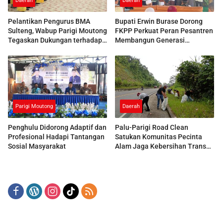
Daerah
Daerah
Pelantikan Pengurus BMA
Bupati Erwin Burase Dorong
Sulteng, Wabup Parigi Moutong
FKPP Perkuat Peran Pesantren
Tegaskan Dukungan terhadap
Membangun Generasi
Pelestarian Adat
Berkarakter
Parigi Moutong
Daerah
Penghulu Didorong Adaptif dan
Palu-Parigi Road Clean
Profesional Hadapi Tantangan
Satukan Komunitas Pecinta
Sosial Masyarakat
Alam Jaga Kebersihan Trans
Sulawesi