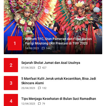
Kostum TFC, Stan Pameran dan Float Durian
1
Parigi Moutong Ukir Prestasi di TIFF 2023
14/08/2023
1442
Sejarah Sholat Jumat dan Asal Usulnya
2
07/04/2023
427
5 Manfaat Kulit Jeruk untuk Kecantikan, Bisa Jadi
3
Skincare Alami
25/04/2023
132
Tips Menjaga Kesehatan di Bulan Suci Ramadhan
4
12/04/2023
79