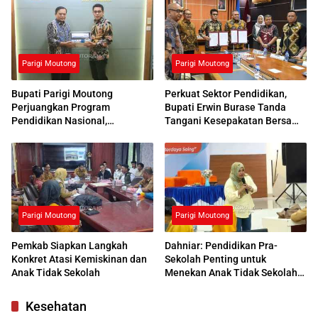
Parigi Moutong
Parigi Moutong
Bupati Parigi Moutong
Perkuat Sektor Pendidikan,
Perjuangkan Program
Bupati Erwin Burase Tanda
Pendidikan Nasional,
Tangani Kesepakatan Bersama
Kemendikdasmen Beri
dengan UNG
Respons Positif
Parigi Moutong
Parigi Moutong
Pemkab Siapkan Langkah
Dahniar: Pendidikan Pra-
Konkret Atasi Kemiskinan dan
Sekolah Penting untuk
Anak Tidak Sekolah
Menekan Anak Tidak Sekolah
di Parimo
Kesehatan