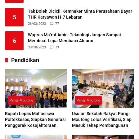
Tak Boleh Dicicil, Kemnaker Minta Perusahaan Bayar
5
THR Karyawan H-7 Lebaran
26/03/2023
77
Wapres Ma’ruf Amin: Teknologi Jangan Sampai
6
Membuat Lupa Membaca Alquran
30/10/2023
73
Pendidikan
Parigi Moutong
Parigi Moutong
Bupati Lepas Mahasiswa
Usulan Sekolah Rakyat Parigi
Poltekkesos, Siapkan Generasi
Moutong Lolos Verifikasi, Siap
Penggerak Kesejahteraan
Masuk Tahap Pembangunan
Sosial