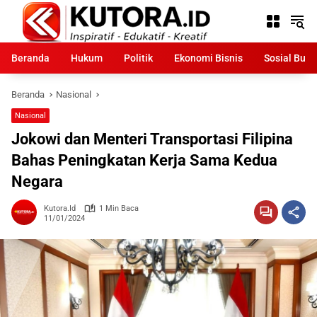
Langsung
ke
konten
Beranda
Hukum
Politik
Ekonomi Bisnis
Sosial Bud
Beranda
Nasional
Nasional
Jokowi dan Menteri Transportasi Filipina
Bahas Peningkatan Kerja Sama Kedua
Negara
Kutora.id
1 Min Baca
11/01/2024