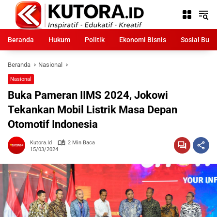
Langsung
ke
konten
Beranda
Hukum
Politik
Ekonomi Bisnis
Sosial Bud
Beranda
Nasional
Nasional
Buka Pameran IIMS 2024, Jokowi
Tekankan Mobil Listrik Masa Depan
Otomotif Indonesia
Kutora.id
2 Min Baca
15/03/2024