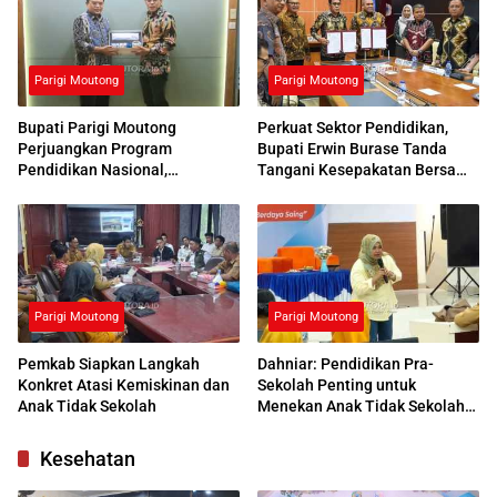
Parigi Moutong
Parigi Moutong
Bupati Parigi Moutong
Perkuat Sektor Pendidikan,
Perjuangkan Program
Bupati Erwin Burase Tanda
Pendidikan Nasional,
Tangani Kesepakatan Bersama
Kemendikdasmen Beri
dengan UNG
Respons Positif
Parigi Moutong
Parigi Moutong
Pemkab Siapkan Langkah
Dahniar: Pendidikan Pra-
Konkret Atasi Kemiskinan dan
Sekolah Penting untuk
Anak Tidak Sekolah
Menekan Anak Tidak Sekolah
di Parimo
Kesehatan