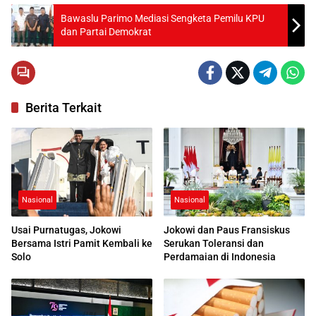
Bawaslu Parimo Mediasi Sengketa Pemilu KPU
dan Partai Demokrat
Berita Terkait
Nasional
Nasional
Usai Purnatugas, Jokowi
Jokowi dan Paus Fransiskus
Bersama Istri Pamit Kembali ke
Serukan Toleransi dan
Solo
Perdamaian di Indonesia