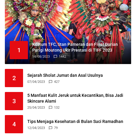
Kostum TFC, Stan Pameran dan Float Durian
1
Parigi Moutong Ukir Prestasi di TIFF 2023
14/08/2023
1442
Sejarah Sholat Jumat dan Asal Usulnya
2
07/04/2023
427
5 Manfaat Kulit Jeruk untuk Kecantikan, Bisa Jadi
3
Skincare Alami
25/04/2023
132
Tips Menjaga Kesehatan di Bulan Suci Ramadhan
4
12/04/2023
79