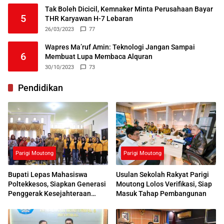
Tak Boleh Dicicil, Kemnaker Minta Perusahaan Bayar
5
THR Karyawan H-7 Lebaran
26/03/2023
77
Wapres Ma’ruf Amin: Teknologi Jangan Sampai
6
Membuat Lupa Membaca Alquran
30/10/2023
73
Pendidikan
Parigi Moutong
Parigi Moutong
Bupati Lepas Mahasiswa
Usulan Sekolah Rakyat Parigi
Poltekkesos, Siapkan Generasi
Moutong Lolos Verifikasi, Siap
Penggerak Kesejahteraan
Masuk Tahap Pembangunan
Sosial