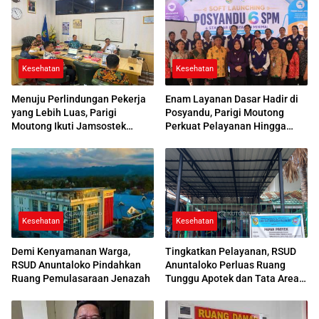
Kesehatan
Kesehatan
Menuju Perlindungan Pekerja
Enam Layanan Dasar Hadir di
yang Lebih Luas, Parigi
Posyandu, Parigi Moutong
Moutong Ikuti Jamsostek
Perkuat Pelayanan Hingga
Award 2026
Desa
Kesehatan
Kesehatan
Demi Kenyamanan Warga,
Tingkatkan Pelayanan, RSUD
RSUD Anuntaloko Pindahkan
Anuntaloko Perluas Ruang
Ruang Pemulasaraan Jenazah
Tunggu Apotek dan Tata Area
Parkir