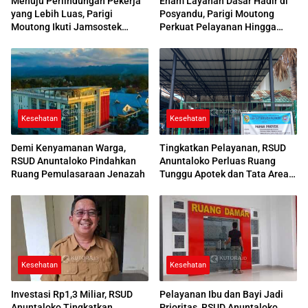
Menuju Perlindungan Pekerja
Enam Layanan Dasar Hadir di
yang Lebih Luas, Parigi
Posyandu, Parigi Moutong
Moutong Ikuti Jamsostek
Perkuat Pelayanan Hingga
Award 2026
Desa
Kesehatan
Kesehatan
Demi Kenyamanan Warga,
Tingkatkan Pelayanan, RSUD
RSUD Anuntaloko Pindahkan
Anuntaloko Perluas Ruang
Ruang Pemulasaraan Jenazah
Tunggu Apotek dan Tata Area
Parkir
Kesehatan
Kesehatan
Investasi Rp1,3 Miliar, RSUD
Pelayanan Ibu dan Bayi Jadi
Anuntaloko Tingkatkan
Prioritas, RSUD Anuntaloko