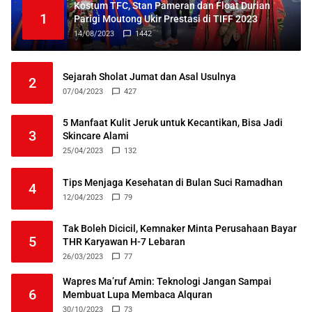
Kostum TFC, Stan Pameran dan Float Durian
1
Parigi Moutong Ukir Prestasi di TIFF 2023
14/08/2023
1442
Sejarah Sholat Jumat dan Asal Usulnya
2
07/04/2023
427
5 Manfaat Kulit Jeruk untuk Kecantikan, Bisa Jadi
3
Skincare Alami
25/04/2023
132
Tips Menjaga Kesehatan di Bulan Suci Ramadhan
4
12/04/2023
79
Tak Boleh Dicicil, Kemnaker Minta Perusahaan Bayar
5
THR Karyawan H-7 Lebaran
26/03/2023
77
Wapres Ma’ruf Amin: Teknologi Jangan Sampai
6
Membuat Lupa Membaca Alquran
30/10/2023
73