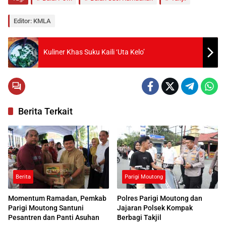
Editor: KMLA
Kuliner Khas Suku Kaili ‘Uta Kelo’
Berita Terkait
Berita
Parigi Moutong
Momentum Ramadan, Pemkab
Polres Parigi Moutong dan
Parigi Moutong Santuni
Jajaran Polsek Kompak
Pesantren dan Panti Asuhan
Berbagi Takjil