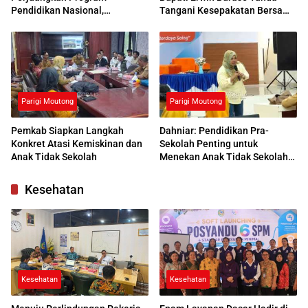
Pendidikan Nasional,
Tangani Kesepakatan Bersama
Kemendikdasmen Beri
dengan UNG
Respons Positif
Parigi Moutong
Parigi Moutong
Pemkab Siapkan Langkah
Dahniar: Pendidikan Pra-
Konkret Atasi Kemiskinan dan
Sekolah Penting untuk
Anak Tidak Sekolah
Menekan Anak Tidak Sekolah
di Parimo
Kesehatan
Kesehatan
Kesehatan