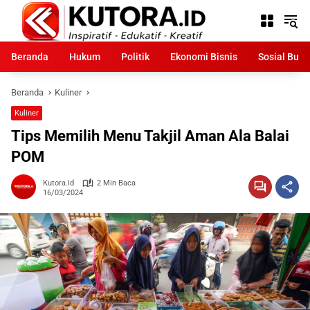
Langsung
ke
konten
Beranda
Hukum
Politik
Ekonomi Bisnis
Sosial Bud
Beranda
Kuliner
Kuliner
Tips Memilih Menu Takjil Aman Ala Balai
POM
Kutora.id
2 Min Baca
16/03/2024