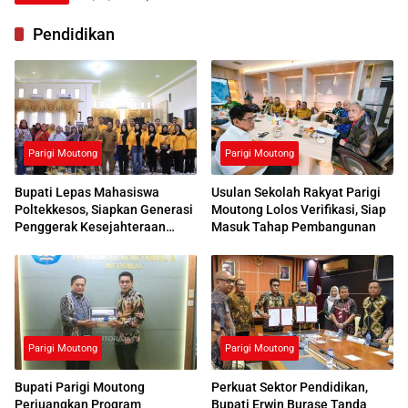
Pendidikan
Parigi Moutong
Parigi Moutong
Bupati Lepas Mahasiswa
Usulan Sekolah Rakyat Parigi
Poltekkesos, Siapkan Generasi
Moutong Lolos Verifikasi, Siap
Penggerak Kesejahteraan
Masuk Tahap Pembangunan
Sosial
Parigi Moutong
Parigi Moutong
Bupati Parigi Moutong
Perkuat Sektor Pendidikan,
Perjuangkan Program
Bupati Erwin Burase Tanda