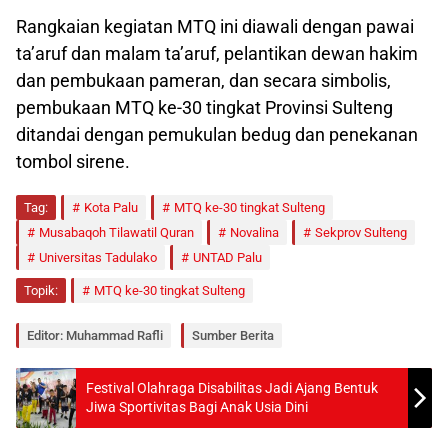
Rangkaian kegiatan MTQ ini diawali dengan pawai
ta’aruf dan malam ta’aruf, pelantikan dewan hakim
dan pembukaan pameran, dan secara simbolis,
pembukaan MTQ ke-30 tingkat Provinsi Sulteng
ditandai dengan pemukulan bedug dan penekanan
tombol sirene.
Tag:
Kota Palu
MTQ ke-30 tingkat Sulteng
Musabaqoh Tilawatil Quran
Novalina
Sekprov Sulteng
Universitas Tadulako
UNTAD Palu
Topik:
MTQ ke-30 tingkat Sulteng
Editor: Muhammad Rafli
Sumber Berita
Festival Olahraga Disabilitas Jadi Ajang Bentuk
Jiwa Sportivitas Bagi Anak Usia Dini