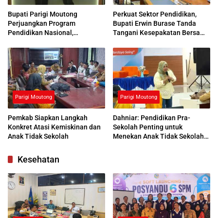
Bupati Parigi Moutong
Perkuat Sektor Pendidikan,
Perjuangkan Program
Bupati Erwin Burase Tanda
Pendidikan Nasional,
Tangani Kesepakatan Bersama
Kemendikdasmen Beri
dengan UNG
Respons Positif
Parigi Moutong
Parigi Moutong
Pemkab Siapkan Langkah
Dahniar: Pendidikan Pra-
Konkret Atasi Kemiskinan dan
Sekolah Penting untuk
Anak Tidak Sekolah
Menekan Anak Tidak Sekolah
di Parimo
Kesehatan