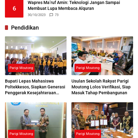
Wapres Ma’ruf Amin: Teknologi Jangan Sampai
6
Membuat Lupa Membaca Alquran
30/10/2023
73
Pendidikan
Parigi Moutong
Parigi Moutong
Bupati Lepas Mahasiswa
Usulan Sekolah Rakyat Parigi
Poltekkesos, Siapkan Generasi
Moutong Lolos Verifikasi, Siap
Penggerak Kesejahteraan
Masuk Tahap Pembangunan
Sosial
Parigi Moutong
Parigi Moutong