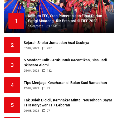
Kostum TFC, Stan Pameran dan Float Durian
1
Parigi Moutong Ukir Prestasi di TIFF 2023
14/08/2023
1442
Sejarah Sholat Jumat dan Asal Usulnya
2
07/04/2023
427
5 Manfaat Kulit Jeruk untuk Kecantikan, Bisa Jadi
3
Skincare Alami
25/04/2023
132
Tips Menjaga Kesehatan di Bulan Suci Ramadhan
4
12/04/2023
79
Tak Boleh Dicicil, Kemnaker Minta Perusahaan Bayar
5
THR Karyawan H-7 Lebaran
26/03/2023
77