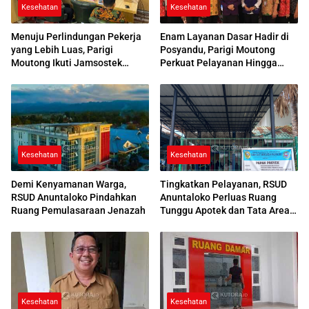
Kesehatan
Kesehatan
Menuju Perlindungan Pekerja
Enam Layanan Dasar Hadir di
yang Lebih Luas, Parigi
Posyandu, Parigi Moutong
Moutong Ikuti Jamsostek
Perkuat Pelayanan Hingga
Award 2026
Desa
Kesehatan
Kesehatan
Demi Kenyamanan Warga,
Tingkatkan Pelayanan, RSUD
RSUD Anuntaloko Pindahkan
Anuntaloko Perluas Ruang
Ruang Pemulasaraan Jenazah
Tunggu Apotek dan Tata Area
Parkir
Kesehatan
Kesehatan