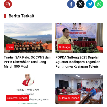
Berita Terkait
Palu
Olahraga
Tradisi SAR Palu: SK CPNS dan
POPDA Sulteng 2025 Digelar
PPPK Diserahkan Usai Long
Agustus, Kadispora Tegaskan
March 800 Mdpl
Pentingnya Kesiapan Teknis
Sulawesi Tengah
Sulawesi Tengah