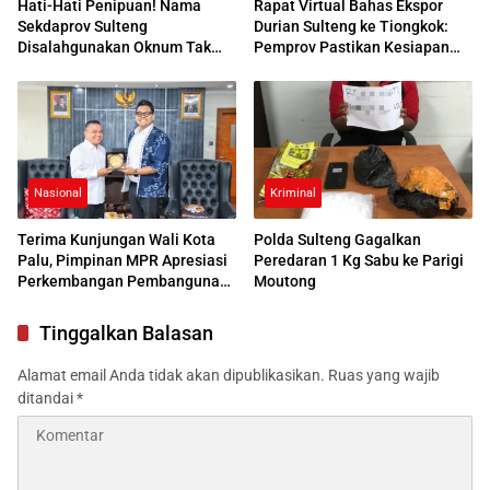
Hati-Hati Penipuan! Nama
Rapat Virtual Bahas Ekspor
Sekdaprov Sulteng
Durian Sulteng ke Tiongkok:
Disalahgunakan Oknum Tak
Pemprov Pastikan Kesiapan
Dikenal
Protokol
Nasional
Kriminal
Terima Kunjungan Wali Kota
Polda Sulteng Gagalkan
Palu, Pimpinan MPR Apresiasi
Peredaran 1 Kg Sabu ke Parigi
Perkembangan Pembangunan
Moutong
Palu Pasca Bencana
Tinggalkan Balasan
Alamat email Anda tidak akan dipublikasikan.
Ruas yang wajib
ditandai
*