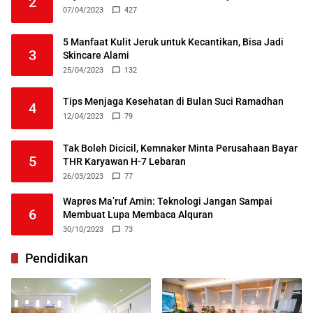
2
07/04/2023
427
5 Manfaat Kulit Jeruk untuk Kecantikan, Bisa Jadi
3
Skincare Alami
25/04/2023
132
Tips Menjaga Kesehatan di Bulan Suci Ramadhan
4
12/04/2023
79
Tak Boleh Dicicil, Kemnaker Minta Perusahaan Bayar
5
THR Karyawan H-7 Lebaran
26/03/2023
77
Wapres Ma’ruf Amin: Teknologi Jangan Sampai
6
Membuat Lupa Membaca Alquran
30/10/2023
73
Pendidikan