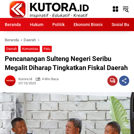
Langsung
ke
konten
Beranda
Hukum
Politik
Ekonomi Bisnis
Sosial Bud
Beranda
Daerah
Daerah
Komunitas
Palu
Pencanangan Sulteng Negeri Seribu
Megalit Diharap Tingkatkan Fiskal Daerah
Kutora.id
4 Min Baca
07/10/2023