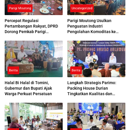
Parigi Moutong
Uncategorized
Percepat Regulasi
Parigi Moutong Usulkan
Pertambangan Rakyat, DPRD
Penguatan Industri
Dorong Pemkab Parigi
Pengolahan Komoditas ke
Moutong Rampungkan Perda
Bappenas
IPERA
Berita
Berita
Halal Bi Halal di Tomini,
Langkah Strategis Parimo:
Gubernur dan Bupati Ajak
Packing House Durian
Warga Perkuat Persatuan
Tingkatkan Kualitas dan
Ekspor