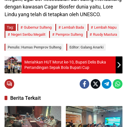
dengan kawasan Cagar Biosfer dunia yaitu, Lore
Lindu yang telah di tetapkan oleh UNESCO.
Tag:
Gubernur Sulteng
Lembah Bada
Lembah Napu
Negeri Seribu Megalit
Pemprov Sulteng
Rusdy Mastura
Penulis: Humas Pemprov Sulteng
Editor: Galang Anarki
Meriahkan HUT Morut ke-10, Bupati Delis Buka
Pertandingan Sepak Bola Bupati Cup
Berita Terkait