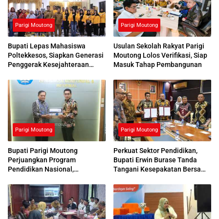
Parigi Moutong
Parigi Moutong
Bupati Lepas Mahasiswa
Usulan Sekolah Rakyat Parigi
Poltekkesos, Siapkan Generasi
Moutong Lolos Verifikasi, Siap
Penggerak Kesejahteraan
Masuk Tahap Pembangunan
Sosial
Parigi Moutong
Parigi Moutong
Bupati Parigi Moutong
Perkuat Sektor Pendidikan,
Perjuangkan Program
Bupati Erwin Burase Tanda
Pendidikan Nasional,
Tangani Kesepakatan Bersama
Kemendikdasmen Beri
dengan UNG
Respons Positif