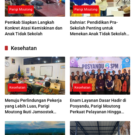
Parigi Moutong
Parigi Moutong
Pemkab Siapkan Langkah
Dahniar: Pendidikan Pra-
Konkret Atasi Kemiskinan dan
Sekolah Penting untuk
Anak Tidak Sekolah
Menekan Anak Tidak Sekolah
di Parimo
Kesehatan
Kesehatan
Kesehatan
Menuju Perlindungan Pekerja
Enam Layanan Dasar Hadir di
yang Lebih Luas, Parigi
Posyandu, Parigi Moutong
Moutong Ikuti Jamsostek
Perkuat Pelayanan Hingga
Award 2026
Desa