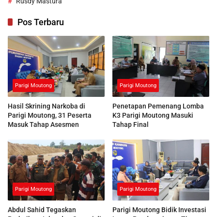
Rusdy Mastura
Pos Terbaru
Parigi Moutong
Parigi Moutong
Hasil Skrining Narkoba di
Penetapan Pemenang Lomba
Parigi Moutong, 31 Peserta
K3 Parigi Moutong Masuki
Masuk Tahap Asesmen
Tahap Final
Parigi Moutong
Parigi Moutong
Abdul Sahid Tegaskan
Parigi Moutong Bidik Investasi