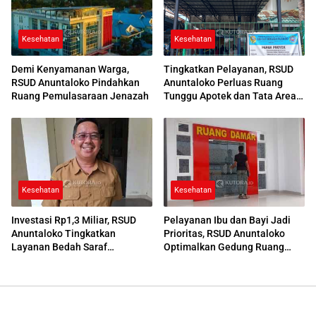
Kesehatan
Kesehatan
Demi Kenyamanan Warga,
Tingkatkan Pelayanan, RSUD
RSUD Anuntaloko Pindahkan
Anuntaloko Perluas Ruang
Ruang Pemulasaraan Jenazah
Tunggu Apotek dan Tata Area
Parkir
Kesehatan
Kesehatan
Investasi Rp1,3 Miliar, RSUD
Pelayanan Ibu dan Bayi Jadi
Anuntaloko Tingkatkan
Prioritas, RSUD Anuntaloko
Layanan Bedah Saraf
Optimalkan Gedung Ruang
Berteknologi Tinggi
Damar