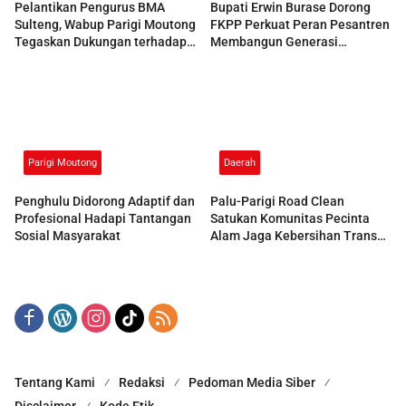
Pelantikan Pengurus BMA
Bupati Erwin Burase Dorong
Sulteng, Wabup Parigi Moutong
FKPP Perkuat Peran Pesantren
Tegaskan Dukungan terhadap
Membangun Generasi
Pelestarian Adat
Berkarakter
Parigi Moutong
Daerah
Penghulu Didorong Adaptif dan
Palu-Parigi Road Clean
Profesional Hadapi Tantangan
Satukan Komunitas Pecinta
Sosial Masyarakat
Alam Jaga Kebersihan Trans
Sulawesi
Tentang Kami
Redaksi
Pedoman Media Siber
Disclaimer
Kode Etik