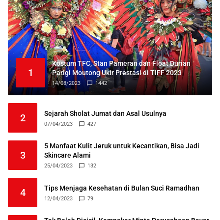
Kostum TFC, Stan Pameran dan Float Durian
1
Parigi Moutong Ukir Prestasi di TIFF 2023
14/08/2023
1442
Sejarah Sholat Jumat dan Asal Usulnya
2
07/04/2023
427
5 Manfaat Kulit Jeruk untuk Kecantikan, Bisa Jadi
3
Skincare Alami
25/04/2023
132
Tips Menjaga Kesehatan di Bulan Suci Ramadhan
4
12/04/2023
79