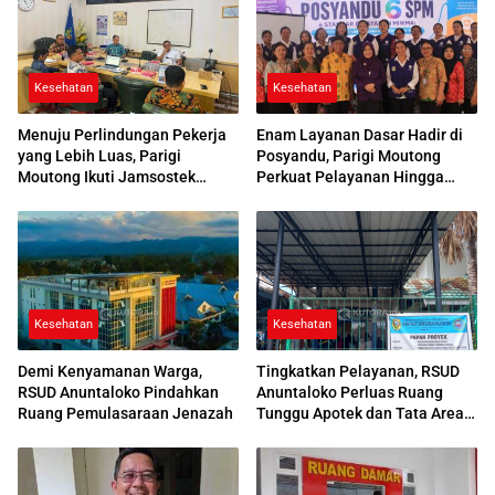
Kesehatan
Kesehatan
Menuju Perlindungan Pekerja
Enam Layanan Dasar Hadir di
yang Lebih Luas, Parigi
Posyandu, Parigi Moutong
Moutong Ikuti Jamsostek
Perkuat Pelayanan Hingga
Award 2026
Desa
Kesehatan
Kesehatan
Demi Kenyamanan Warga,
Tingkatkan Pelayanan, RSUD
RSUD Anuntaloko Pindahkan
Anuntaloko Perluas Ruang
Ruang Pemulasaraan Jenazah
Tunggu Apotek dan Tata Area
Parkir