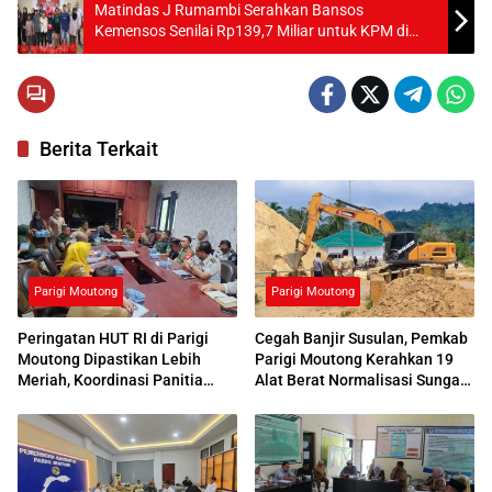
Matindas J Rumambi Serahkan Bansos
Kemensos Senilai Rp139,7 Miliar untuk KPM di
Parimo
Berita Terkait
Parigi Moutong
Parigi Moutong
Peringatan HUT RI di Parigi
Cegah Banjir Susulan, Pemkab
Moutong Dipastikan Lebih
Parigi Moutong Kerahkan 19
Meriah, Koordinasi Panitia
Alat Berat Normalisasi Sungai
Dimatangkan
Air Panas