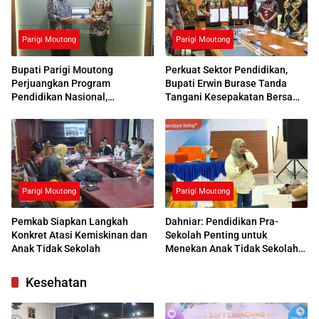
Parigi Moutong
Parigi Moutong
Bupati Parigi Moutong
Perkuat Sektor Pendidikan,
Perjuangkan Program
Bupati Erwin Burase Tanda
Pendidikan Nasional,
Tangani Kesepakatan Bersama
Kemendikdasmen Beri
dengan UNG
Respons Positif
Parigi Moutong
Parigi Moutong
Pemkab Siapkan Langkah
Dahniar: Pendidikan Pra-
Konkret Atasi Kemiskinan dan
Sekolah Penting untuk
Anak Tidak Sekolah
Menekan Anak Tidak Sekolah
di Parimo
Kesehatan