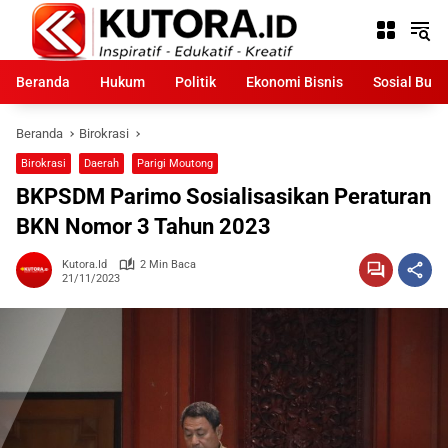
Langsung
ke
konten
Beranda
Hukum
Politik
Ekonomi Bisnis
Sosial Bud
Beranda
Birokrasi
Birokrasi
Daerah
Parigi Moutong
BKPSDM Parimo Sosialisasikan Peraturan
BKN Nomor 3 Tahun 2023
Kutora.id
2 Min Baca
21/11/2023