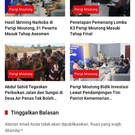
Parigi Moutong
Parigi Moutong
Hasil Skrining Narkoba di
Penetapan Pemenang Lomba
Parigi Moutong, 31 Peserta
K3 Parigi Moutong Masuki
Masuk Tahap Asesmen
Tahap Final
Parigi Moutong
Parigi Moutong
Abdul Sahid Tegaskan
Parigi Moutong Bidik Investasi
Perbaikan Jalan dan Sungai di
Lewat Pendampingan Tim
Desa Air Panas Tak Boleh
Patriot Kementerian
Ditunda
Transmigrasi
Tinggalkan Balasan
Alamat email Anda tidak akan dipublikasikan.
Ruas yang wajib
ditandai
*