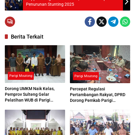
Penurunan Stunting 2025
Berita Terkait
Parigi Moutong
Parigi Moutong
Dorong UMKM Naik Kelas,
Percepat Regulasi
Pemprov Sulteng Gelar
Pertambangan Rakyat, DPRD
Pelatihan WUB di Parigi
Dorong Pemkab Parigi
Moutong
Moutong Rampungkan Perda
IPERA