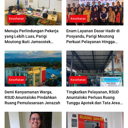
Kesehatan
Kesehatan
Menuju Perlindungan Pekerja
Enam Layanan Dasar Hadir di
yang Lebih Luas, Parigi
Posyandu, Parigi Moutong
Moutong Ikuti Jamsostek
Perkuat Pelayanan Hingga
Award 2026
Desa
Kesehatan
Kesehatan
Demi Kenyamanan Warga,
Tingkatkan Pelayanan, RSUD
RSUD Anuntaloko Pindahkan
Anuntaloko Perluas Ruang
Ruang Pemulasaraan Jenazah
Tunggu Apotek dan Tata Area
Parkir