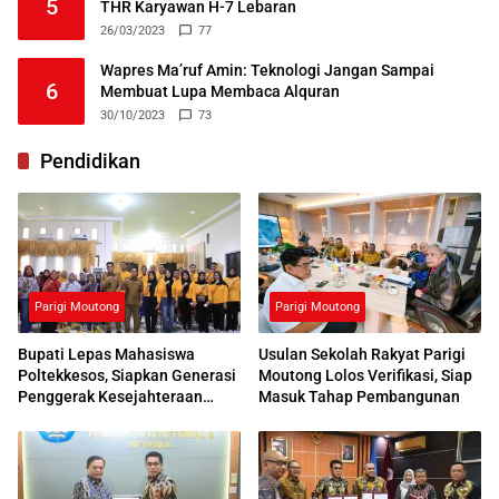
5
THR Karyawan H-7 Lebaran
26/03/2023
77
Wapres Ma’ruf Amin: Teknologi Jangan Sampai
6
Membuat Lupa Membaca Alquran
30/10/2023
73
Pendidikan
Parigi Moutong
Parigi Moutong
Bupati Lepas Mahasiswa
Usulan Sekolah Rakyat Parigi
Poltekkesos, Siapkan Generasi
Moutong Lolos Verifikasi, Siap
Penggerak Kesejahteraan
Masuk Tahap Pembangunan
Sosial