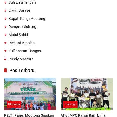
Sulawesi Tengah
Erwin Burase
Bupati Parigi Moutong
Pemprov Sulteng
Abdul Sahid
Richard Arnaldo
Zulfinasran Tiangso
Rusdy Mastura
Pos Terbaru
Olahraga
Olahraga
PELTI Parigi Moutong Siapkan
Atlet MPC Parigi Raih Lima