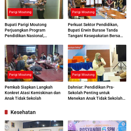
Parigi Moutong
Parigi Moutong
Bupati Parigi Moutong
Perkuat Sektor Pendidikan,
Perjuangkan Program
Bupati Erwin Burase Tanda
Pendidikan Nasional,
Tangani Kesepakatan Bersama
Kemendikdasmen Beri
dengan UNG
Respons Positif
Parigi Moutong
Parigi Moutong
Pemkab Siapkan Langkah
Dahniar: Pendidikan Pra-
Konkret Atasi Kemiskinan dan
Sekolah Penting untuk
Anak Tidak Sekolah
Menekan Anak Tidak Sekolah
di Parimo
Kesehatan