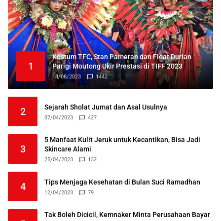
Kostum TFC, Stan Pameran dan Float Durian
1
Parigi Moutong Ukir Prestasi di TIFF 2023
14/08/2023
1442
Sejarah Sholat Jumat dan Asal Usulnya
2
07/04/2023
427
5 Manfaat Kulit Jeruk untuk Kecantikan, Bisa Jadi
3
Skincare Alami
25/04/2023
132
Tips Menjaga Kesehatan di Bulan Suci Ramadhan
4
12/04/2023
79
Tak Boleh Dicicil, Kemnaker Minta Perusahaan Bayar