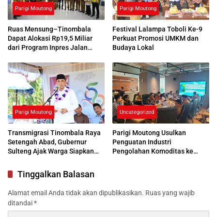
Parigi Moutong
Parigi Moutong
Ruas Mensung–Tinombala
Festival Lalampa Toboli Ke-9
Dapat Alokasi Rp19,5 Miliar
Perkuat Promosi UMKM dan
dari Program Inpres Jalan
Budaya Lokal
Daerah
Parigi Moutong
Uncategorized
Transmigrasi Tinombala Raya
Parigi Moutong Usulkan
Setengah Abad, Gubernur
Penguatan Industri
Sulteng Ajak Warga Siapkan
Pengolahan Komoditas ke
Generasi Unggul
Bappenas
Tinggalkan Balasan
Alamat email Anda tidak akan dipublikasikan.
Ruas yang wajib
ditandai
*