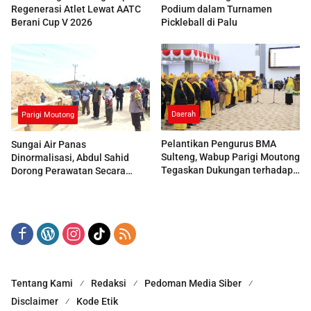
Regenerasi Atlet Lewat AATC
Podium dalam Turnamen
Berani Cup V 2026
Pickleball di Palu
Daerah
Parigi Moutong
Pelantikan Pengurus BMA
Sungai Air Panas
Sulteng, Wabup Parigi Moutong
Dinormalisasi, Abdul Sahid
Tegaskan Dukungan terhadap
Dorong Perawatan Secara
Pelestarian Adat
Berkala
Tentang Kami
Redaksi
Pedoman Media Siber
Disclaimer
Kode Etik