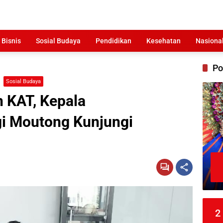
 Bisnis
Sosial Budaya
Pendidikan
Kesehatan
Nasiona
Po
Sosial Budaya
 KAT, Kepala
gi Moutong Kunjungi
2