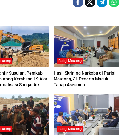
Moutong
Parigi Moutong
njir Susulan, Pemkab
Hasil Skrining Narkoba di Parigi
outong Kerahkan 19 Alat
Moutong, 31 Peserta Masuk
rmalisasi Sungai Air
Tahap Asesmen
Moutong
Parigi Moutong