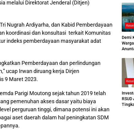
a melalui Direktorat Jenderal (Ditjen)
2026
, Tri Nugrah Ardiyarha, dan Kabid Pemberdayaan
Kese
an koordinasi dan konsultasi terkait Komunitas
Demi 
kur indeks pemberdayaan masyarakat adat
Warga
Anunt
Ruang
Jenaz
gkatkan Pemberdayaan dan perlindungan
” ucap Irwan diruang kerja Dirjen
s 9 Maret 2023.
Kese
pemda Parigi Moutong sejak tahun 2019 telah
Invest
RSUD 
ang pemenuhan akses dasar yaitu biaya
Tingk
evel perguruan tinggi, dimana potensi ini akan
Bedah
Bertek
bagai aset daerah dalam hal peningkatan SDM
epannya.