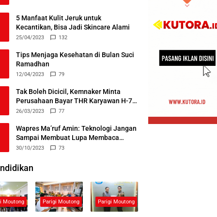
5 Manfaat Kulit Jeruk untuk
Kecantikan, Bisa Jadi Skincare Alami
25/04/2023
132
Tips Menjaga Kesehatan di Bulan Suci
Ramadhan
12/04/2023
79
Tak Boleh Dicicil, Kemnaker Minta
Perusahaan Bayar THR Karyawan H-7
Lebaran
26/03/2023
77
Wapres Ma’ruf Amin: Teknologi Jangan
Sampai Membuat Lupa Membaca
Alquran
30/10/2023
73
ndidikan
gi Moutong
Parigi Moutong
Parigi Moutong