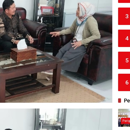
3
4
5
6
Pe
Pari