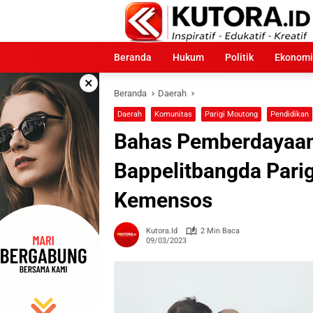
Langsung
ke
konten
Beranda
Hukum
Politik
Ekonomi
×
Beranda
Daerah
Daerah
Komunitas
Parigi Moutong
Pendidikan
Bahas Pemberdayaan
Bappelitbangda Pari
Kemensos
Kutora.id
2 Min Baca
09/03/2023