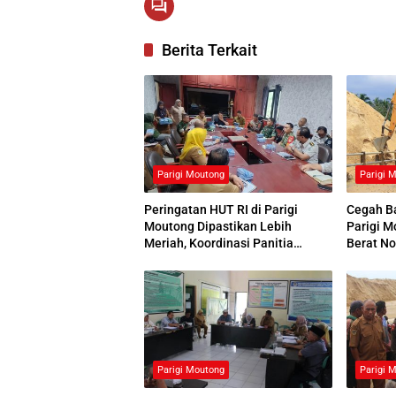
Berita Terkait
Parigi Moutong
Parigi 
Peringatan HUT RI di Parigi
Cegah Ba
Moutong Dipastikan Lebih
Parigi M
Meriah, Koordinasi Panitia
Berat No
Dimatangkan
Panas
Parigi Moutong
Parigi 