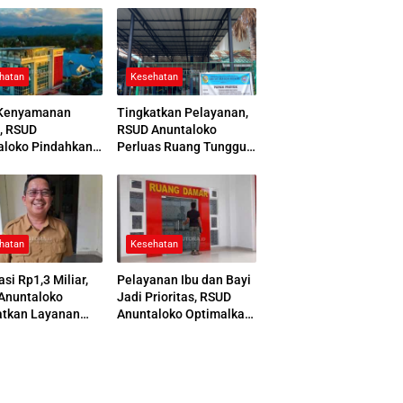
hatan
Kesehatan
Kenyamanan
Tingkatkan Pelayanan,
, RSUD
RSUD Anuntaloko
aloko Pindahkan
Perluas Ruang Tunggu
 Pemulasaraan
Apotek dan Tata Area
ah
Parkir
hatan
Kesehatan
asi Rp1,3 Miliar,
Pelayanan Ibu dan Bayi
Anuntaloko
Jadi Prioritas, RSUD
atkan Layanan
Anuntaloko Optimalkan
 Saraf
Gedung Ruang Damar
nologi Tinggi