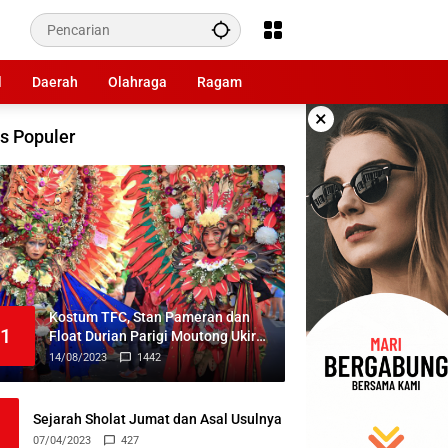
l
Daerah
Olahraga
Ragam
×
s Populer
Kostum TFC, Stan Pameran dan
1
Float Durian Parigi Moutong Ukir
Prestasi di TIFF 2023
14/08/2023
1442
Sejarah Sholat Jumat dan Asal Usulnya
07/04/2023
427