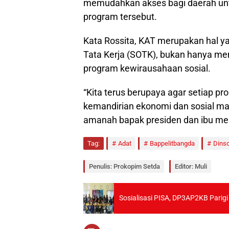
memudahkan akses bagi daerah un
program tersebut.
Kata Rossita, KAT merupakan hal y
Tata Kerja (SOTK), bukan hanya me
program kewirausahaan sosial.
“Kita terus berupaya agar setiap 
kemandirian ekonomi dan sosial mas
amanah bapak presiden dan ibu men
Tag:
Adat
Bappelitbangda
Dins
Penulis: Prokopim Setda
Editor: Muli
Sosialisasi PISA, DP3AP2KB Pari