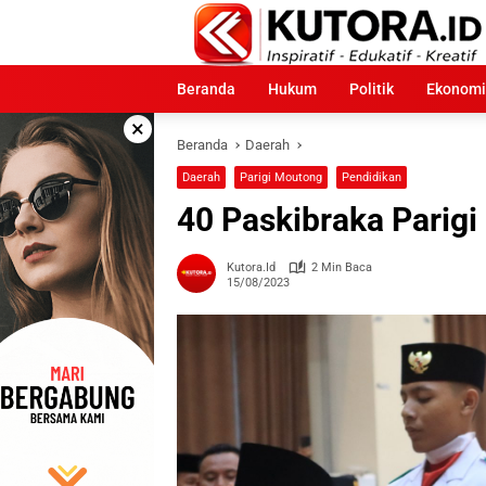
Langsung
ke
konten
Beranda
Hukum
Politik
Ekonomi
×
Beranda
Daerah
Daerah
Parigi Moutong
Pendidikan
40 Paskibraka Parig
Kutora.id
2 Min Baca
15/08/2023