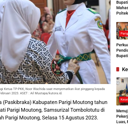
Bupat
Mahas
Poltek
Siapk
Gener
Pengg
Pari
Kesej
Sosial
Perkua
Pendid
Bupati
Buras
Tanga
Ke
Kesep
Bersa
denga
ingi Ketua TP-PKK, Noor Wachida saat menyematkan ikat pinggang kepada
ebruari 2023. ASET : Ail Mustapa/kutora.id.
Kese
 (Paskibraka) Kabupaten Parigi Moutong tahun
ati Parigi Moutong, Samsurizal Tombolotutu di
Menuj
Pekerj
ah Parigi Moutong, Selasa 15 Agustus 2023.
Luas, 
Ikuti