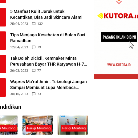
5 Manfaat Kulit Jeruk untuk
Kecantikan, Bisa Jadi Skincare Alami
25/04/2023
132
Tips Menjaga Kesehatan di Bulan Suci
Ramadhan
12/04/2023
79
Tak Boleh Dicicil, Kemnaker Minta
Perusahaan Bayar THR Karyawan H-7
Lebaran
26/03/2023
77
Wapres Ma’ruf Amin: Teknologi Jangan
Sampai Membuat Lupa Membaca
Alquran
30/10/2023
73
ndidikan
gi Moutong
Parigi Moutong
Parigi Moutong