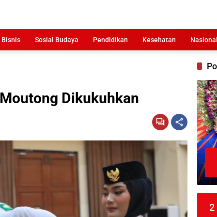
 Bisnis
Sosial Budaya
Pendidikan
Kesehatan
Nasiona
Po
i Moutong Dikukuhkan
2