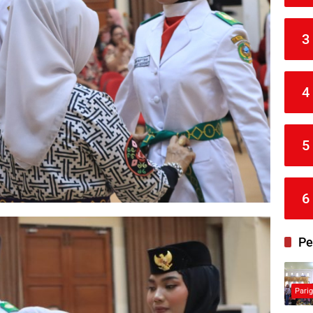
3
4
5
6
Pe
Pari