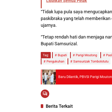
Libatkan Semua Pihak
“Tidak lupa pula saya mengucapkan
paskibraka yang telah memberikan 
ujarnya.
“Tetap rendah hati dan menjaga nama
Bupati Samsurizal.
Tag:
Bupati
Parigi Moutong
Pas
Pengukuhan
Samsurizak Tombolotutu
Baru Dilantik, PBVSI Parigi Mouto
Berita Terkait