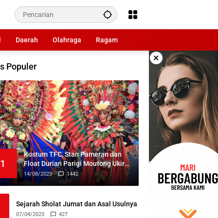
l
Daerah
Olahraga
Ragam
×
s Populer
Kostum TFC, Stan Pameran dan
1
Float Durian Parigi Moutong Ukir
Prestasi di TIFF 2023
14/08/2023
1442
Sejarah Sholat Jumat dan Asal Usulnya
07/04/2023
427