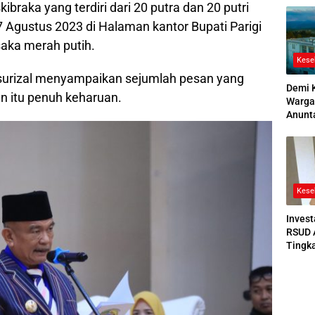
ibraka yang terdiri dari 20 putra dan 20 putri
2026
 Agustus 2023 di Halaman kantor Bupati Parigi
aka merah putih.
Kese
surizal menyampaikan sejumlah pesan yang
Demi 
n itu penuh keharuan.
Warga
Anunt
Ruang
Jenaz
Kese
Invest
RSUD 
Tingk
Bedah
Bertek