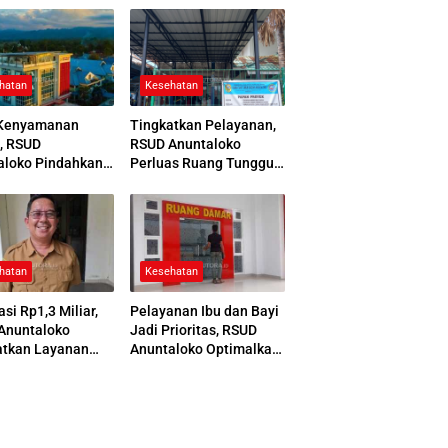
hatan
Kesehatan
Kenyamanan
Tingkatkan Pelayanan,
, RSUD
RSUD Anuntaloko
aloko Pindahkan
Perluas Ruang Tunggu
 Pemulasaraan
Apotek dan Tata Area
ah
Parkir
hatan
Kesehatan
asi Rp1,3 Miliar,
Pelayanan Ibu dan Bayi
Anuntaloko
Jadi Prioritas, RSUD
atkan Layanan
Anuntaloko Optimalkan
 Saraf
Gedung Ruang Damar
nologi Tinggi