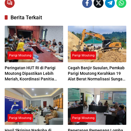
Berita Terkait
Parigi Moutong
Parigi Moutong
Peringatan HUT RI di Parigi
Cegah Banjir Susulan, Pemkab
Moutong Dipastikan Lebih
Parigi Moutong Kerahkan 19
Meriah, Koordinasi Panitia
Alat Berat Normalisasi Sungai
Dimatangkan
Air Panas
Parigi Moutong
Parigi Moutong
Hasil Skrining Narkoba di
Penetapan Pemenang Lomba