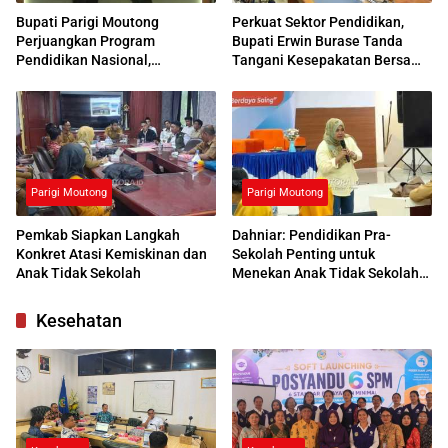
Bupati Parigi Moutong
Perkuat Sektor Pendidikan,
Perjuangkan Program
Bupati Erwin Burase Tanda
Pendidikan Nasional,
Tangani Kesepakatan Bersama
Kemendikdasmen Beri
dengan UNG
Respons Positif
Parigi Moutong
Parigi Moutong
Pemkab Siapkan Langkah
Dahniar: Pendidikan Pra-
Konkret Atasi Kemiskinan dan
Sekolah Penting untuk
Anak Tidak Sekolah
Menekan Anak Tidak Sekolah
di Parimo
Kesehatan