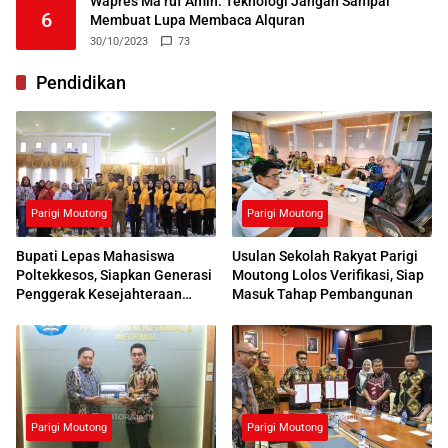
Wapres Ma’ruf Amin: Teknologi Jangan Sampai
6
Membuat Lupa Membaca Alquran
30/10/2023
73
Pendidikan
Parigi Moutong
Parigi Moutong
Bupati Lepas Mahasiswa
Usulan Sekolah Rakyat Parigi
Poltekkesos, Siapkan Generasi
Moutong Lolos Verifikasi, Siap
Penggerak Kesejahteraan
Masuk Tahap Pembangunan
Sosial
Parigi Moutong
Parigi Moutong