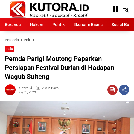
Langsung
ke
konten
Beranda
Hukum
Politik
Ekonomi Bisnis
Sosial Bud
Beranda
Palu
Palu
Pemda Parigi Moutong Paparkan
Persiapan Festival Durian di Hadapan
Wagub Sulteng
Kutora.id
2 Min Baca
27/03/2023