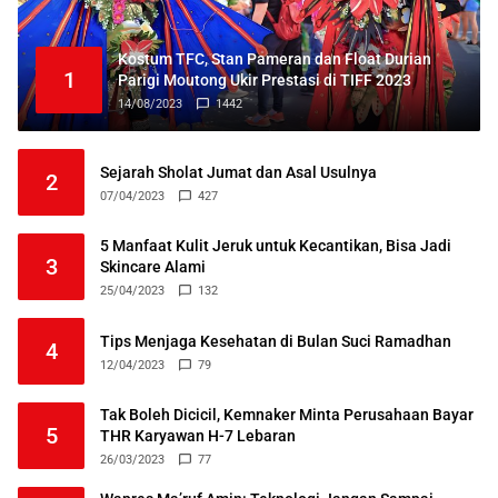
Kostum TFC, Stan Pameran dan Float Durian
1
Parigi Moutong Ukir Prestasi di TIFF 2023
14/08/2023
1442
Sejarah Sholat Jumat dan Asal Usulnya
2
07/04/2023
427
5 Manfaat Kulit Jeruk untuk Kecantikan, Bisa Jadi
3
Skincare Alami
25/04/2023
132
Tips Menjaga Kesehatan di Bulan Suci Ramadhan
4
12/04/2023
79
Tak Boleh Dicicil, Kemnaker Minta Perusahaan Bayar
5
THR Karyawan H-7 Lebaran
26/03/2023
77