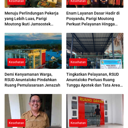
Kesehatan
Kesehatan
Menuju Perlindungan Pekerja
Enam Layanan Dasar Hadir di
yang Lebih Luas, Parigi
Posyandu, Parigi Moutong
Moutong Ikuti Jamsostek
Perkuat Pelayanan Hingga
Award 2026
Desa
Kesehatan
Kesehatan
Demi Kenyamanan Warga,
Tingkatkan Pelayanan, RSUD
RSUD Anuntaloko Pindahkan
Anuntaloko Perluas Ruang
Ruang Pemulasaraan Jenazah
Tunggu Apotek dan Tata Area
Parkir
Kesehatan
Kesehatan