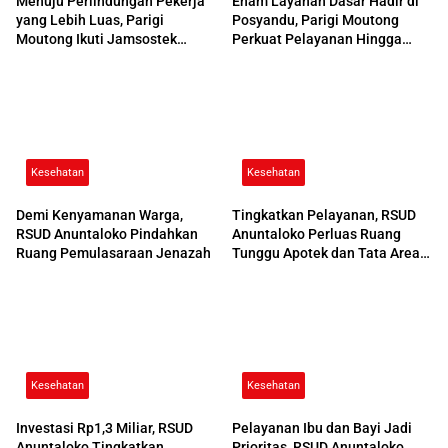
Menuju Perlindungan Pekerja
Enam Layanan Dasar Hadir di
yang Lebih Luas, Parigi
Posyandu, Parigi Moutong
Moutong Ikuti Jamsostek
Perkuat Pelayanan Hingga
Award 2026
Desa
Kesehatan
Kesehatan
Demi Kenyamanan Warga,
Tingkatkan Pelayanan, RSUD
RSUD Anuntaloko Pindahkan
Anuntaloko Perluas Ruang
Ruang Pemulasaraan Jenazah
Tunggu Apotek dan Tata Area
Parkir
Kesehatan
Kesehatan
Investasi Rp1,3 Miliar, RSUD
Pelayanan Ibu dan Bayi Jadi
Anuntaloko Tingkatkan
Prioritas, RSUD Anuntaloko