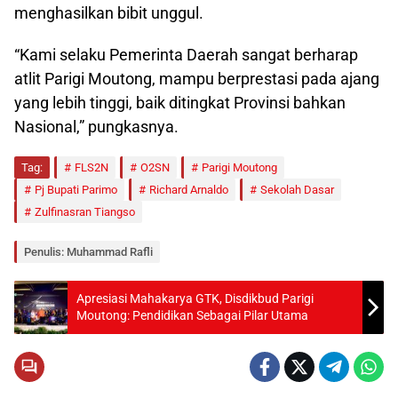
menghasilkan bibit unggul.
“Kami selaku Pemerinta Daerah sangat berharap
atlit Parigi Moutong, mampu berprestasi pada ajang
yang lebih tinggi, baik ditingkat Provinsi bahkan
Nasional,” pungkasnya.
Tag:
FLS2N
O2SN
Parigi Moutong
Pj Bupati Parimo
Richard Arnaldo
Sekolah Dasar
Zulfinasran Tiangso
Penulis: Muhammad Rafli
Apresiasi Mahakarya GTK, Disdikbud Parigi
Moutong: Pendidikan Sebagai Pilar Utama