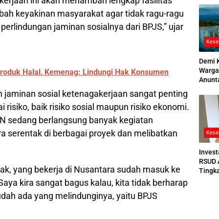
erjaan ini akan menambah lengkap fasilitas
2026
ah keyakinan masyarakat agar tidak ragu-ragu
 perlindungan jaminan sosialnya dari BPJS,” ujar
Kese
Demi 
Warga
oduk Halal, Kemenag: Lindungi Hak Konsumen
Anunt
Ruang
 jaminan sosial ketenagakerjaan sangat penting
Jenaz
i risiko, baik risiko sosial maupun risiko ekonomi.
i IKN sedang berlangsung banyak kegiatan
 serentak di berbagai proyek dan melibatkan
Kese
Invest
RSUD 
 ‘Pak, yang bekerja di Nusantara sudah masuk ke
Tingk
Bedah
ya kira sangat bagus kalau, kita tidak berharap
Bertek
sudah ada yang melindunginya, yaitu BPJS