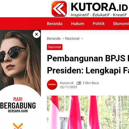
Langsung
ke
konten
Beranda
Hukum
Politik
Ekonomi
×
Beranda
Nasional
Nasional
Pembangunan BPJS K
Presiden: Lengkapi F
Kutora.id
2 Min Baca
02/11/2023