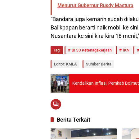
Menurut Gubernur Rusdy Mastura
“Bandara juga kemarin sudah dilaku
Balikpapan berarti naik mobil ke sin
Nusantara ke sini kira-kira 18 menit
Tag:
BPJS Ketenagakerjaan
IKN
Editor: KMLA
Sumber Berita
Kendalikan Inflasi, Pemkab Bolm
Berita Terkait