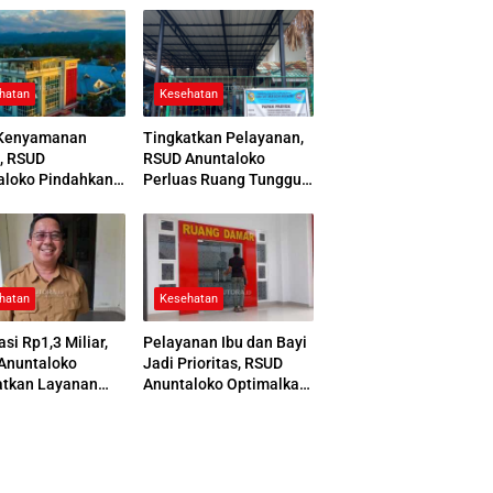
hatan
Kesehatan
Kenyamanan
Tingkatkan Pelayanan,
, RSUD
RSUD Anuntaloko
aloko Pindahkan
Perluas Ruang Tunggu
 Pemulasaraan
Apotek dan Tata Area
ah
Parkir
hatan
Kesehatan
asi Rp1,3 Miliar,
Pelayanan Ibu dan Bayi
Anuntaloko
Jadi Prioritas, RSUD
atkan Layanan
Anuntaloko Optimalkan
 Saraf
Gedung Ruang Damar
nologi Tinggi