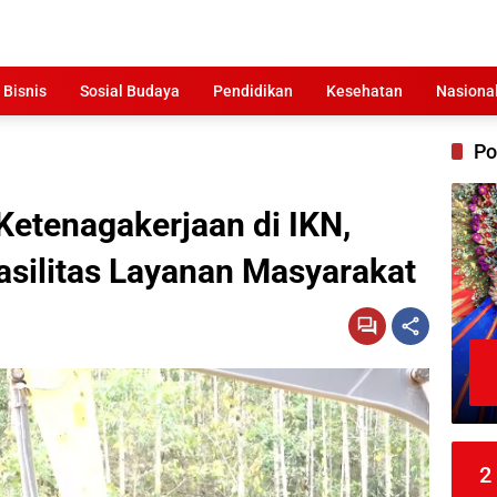
 Bisnis
Sosial Budaya
Pendidikan
Kesehatan
Nasiona
Po
etenagakerjaan di IKN,
asilitas Layanan Masyarakat
2