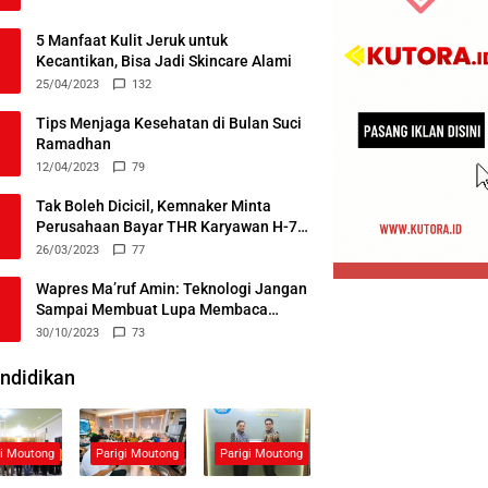
5 Manfaat Kulit Jeruk untuk
Kecantikan, Bisa Jadi Skincare Alami
25/04/2023
132
Tips Menjaga Kesehatan di Bulan Suci
Ramadhan
12/04/2023
79
Tak Boleh Dicicil, Kemnaker Minta
Perusahaan Bayar THR Karyawan H-7
Lebaran
26/03/2023
77
Wapres Ma’ruf Amin: Teknologi Jangan
Sampai Membuat Lupa Membaca
Alquran
30/10/2023
73
ndidikan
gi Moutong
Parigi Moutong
Parigi Moutong