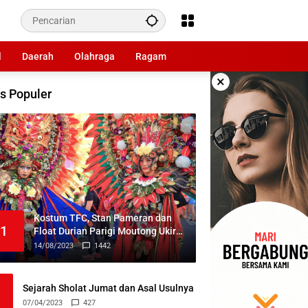
l
Daerah
Olahraga
Ragam
×
s Populer
Kostum TFC, Stan Pameran dan
1
Float Durian Parigi Moutong Ukir
Prestasi di TIFF 2023
14/08/2023
1442
Sejarah Sholat Jumat dan Asal Usulnya
07/04/2023
427