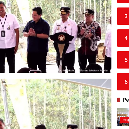
3
4
5
6
Pe
Pari