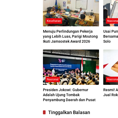
Kesehatan
Nasiona
Menuju Perlindungan Pekerja
Usai Pur
yang Lebih Luas, Parigi Moutong
Bersama 
Ikuti Jamsostek Award 2026
Solo
Nasional
Nasiona
Presiden Jokowi: Gubernur
Resmi! A
Adalah Ujung Tombak
Jual Rok
Penyambung Daerah dan Pusat
Tinggalkan Balasan