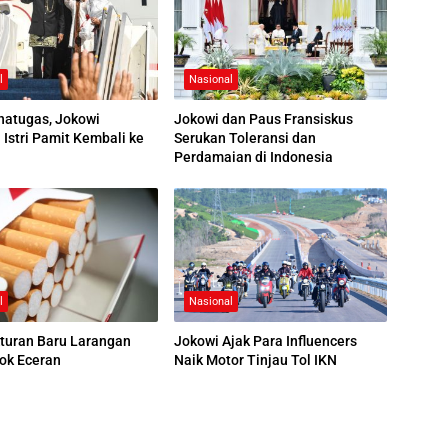
l
Nasional
natugas, Jokowi
Jokowi dan Paus Fransiskus
Istri Pamit Kembali ke
Serukan Toleransi dan
Perdamaian di Indonesia
l
Nasional
turan Baru Larangan
Jokowi Ajak Para Influencers
ok Eceran
Naik Motor Tinjau Tol IKN