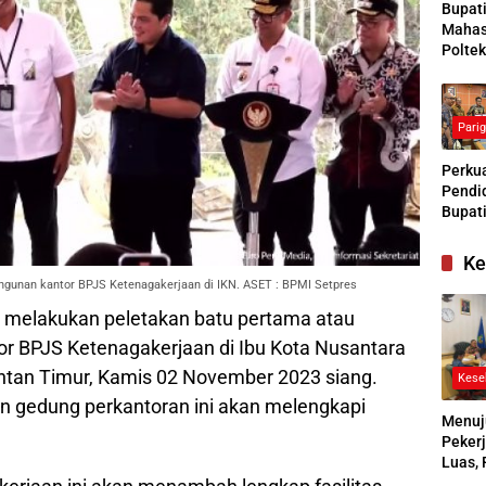
Bupat
Mahas
Poltek
Siapk
Gener
Pengg
Pari
Kesej
Sosial
Perkua
Pendid
Bupati
Buras
Tanga
Ke
Kesep
ngunan kantor BPJS Ketenagakerjaan di IKN. ASET : BPMI Setpres
Bersa
denga
 melakukan peletakan batu pertama atau
 BPJS Ketenagakerjaan di Ibu Kota Nusantara
antan Timur, Kamis 02 November 2023 siang.
Kese
gedung perkantoran ini akan melengkapi
Menuj
Pekerj
Luas, 
Ikuti