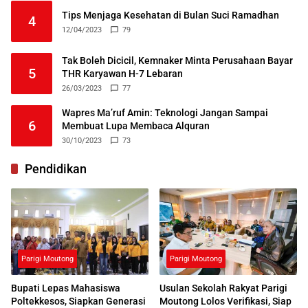
Tips Menjaga Kesehatan di Bulan Suci Ramadhan
4
12/04/2023
79
Tak Boleh Dicicil, Kemnaker Minta Perusahaan Bayar
5
THR Karyawan H-7 Lebaran
26/03/2023
77
Wapres Ma’ruf Amin: Teknologi Jangan Sampai
6
Membuat Lupa Membaca Alquran
30/10/2023
73
Pendidikan
Parigi Moutong
Parigi Moutong
Bupati Lepas Mahasiswa
Usulan Sekolah Rakyat Parigi
Poltekkesos, Siapkan Generasi
Moutong Lolos Verifikasi, Siap