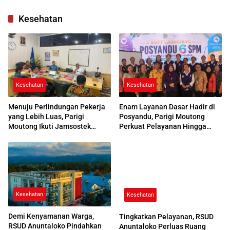
di Parimo
Kesehatan
Kesehatan
Kesehatan
Menuju Perlindungan Pekerja
Enam Layanan Dasar Hadir di
yang Lebih Luas, Parigi
Posyandu, Parigi Moutong
Moutong Ikuti Jamsostek
Perkuat Pelayanan Hingga
Award 2026
Desa
Kesehatan
Kesehatan
Demi Kenyamanan Warga,
Tingkatkan Pelayanan, RSUD
RSUD Anuntaloko Pindahkan
Anuntaloko Perluas Ruang