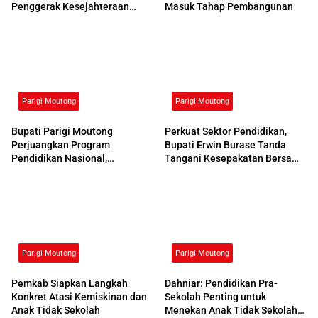
Penggerak Kesejahteraan
Masuk Tahap Pembangunan
Sosial
Parigi Moutong
Parigi Moutong
Bupati Parigi Moutong
Perkuat Sektor Pendidikan,
Perjuangkan Program
Bupati Erwin Burase Tanda
Pendidikan Nasional,
Tangani Kesepakatan Bersama
Kemendikdasmen Beri
dengan UNG
Respons Positif
Parigi Moutong
Parigi Moutong
Pemkab Siapkan Langkah
Dahniar: Pendidikan Pra-
Konkret Atasi Kemiskinan dan
Sekolah Penting untuk
Anak Tidak Sekolah
Menekan Anak Tidak Sekolah