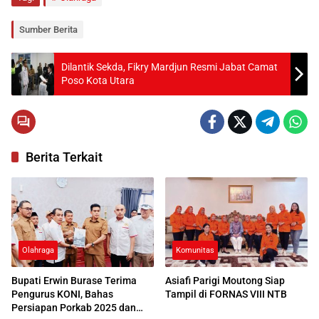
Sumber Berita
Dilantik Sekda, Fikry Mardjun Resmi Jabat Camat
Poso Kota Utara
Berita Terkait
Olahraga
Komunitas
Bupati Erwin Burase Terima
Asiafi Parigi Moutong Siap
Pengurus KONI, Bahas
Tampil di FORNAS VIII NTB
Persiapan Porkab 2025 dan