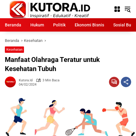
Langsung
ke
konten
Beranda
Hukum
Politik
Ekonomi Bisnis
Sosial Bud
Beranda
Kesehatan
Kesehatan
Manfaat Olahraga Teratur untuk
Kesehatan Tubuh
Kutora.id
3 Min Baca
04/02/2024