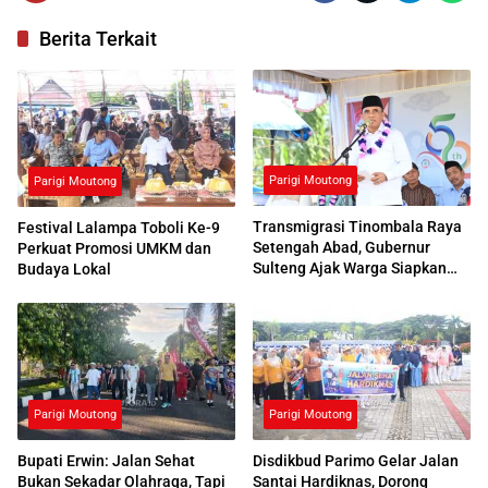
Berita Terkait
Parigi Moutong
Parigi Moutong
Transmigrasi Tinombala Raya
Festival Lalampa Toboli Ke-9
Setengah Abad, Gubernur
Perkuat Promosi UMKM dan
Sulteng Ajak Warga Siapkan
Budaya Lokal
Generasi Unggul
Parigi Moutong
Parigi Moutong
Bupati Erwin: Jalan Sehat
Disdikbud Parimo Gelar Jalan
Bukan Sekadar Olahraga, Tapi
Santai Hardiknas, Dorong