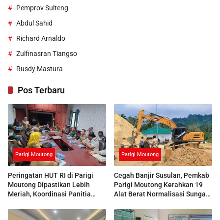
Pemprov Sulteng
Abdul Sahid
Richard Arnaldo
Zulfinasran Tiangso
Rusdy Mastura
Pos Terbaru
Parigi Moutong
Parigi Moutong
Peringatan HUT RI di Parigi
Cegah Banjir Susulan, Pemkab
Moutong Dipastikan Lebih
Parigi Moutong Kerahkan 19
Meriah, Koordinasi Panitia
Alat Berat Normalisasi Sungai
Dimatangkan
Air Panas