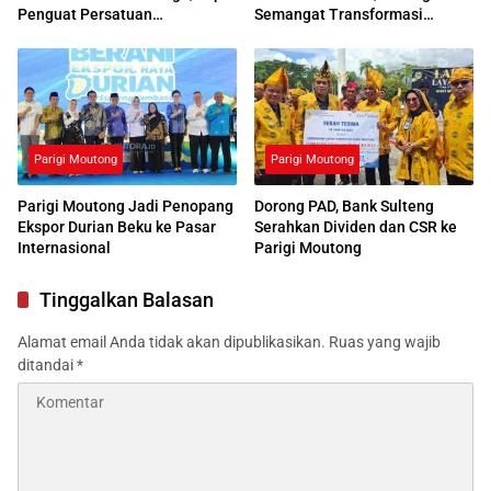
Penguat Persatuan
Semangat Transformasi
Masyarakat
Pendidikan
Parigi Moutong
Parigi Moutong
Parigi Moutong Jadi Penopang
Dorong PAD, Bank Sulteng
Ekspor Durian Beku ke Pasar
Serahkan Dividen dan CSR ke
Internasional
Parigi Moutong
Tinggalkan Balasan
Alamat email Anda tidak akan dipublikasikan.
Ruas yang wajib
ditandai
*