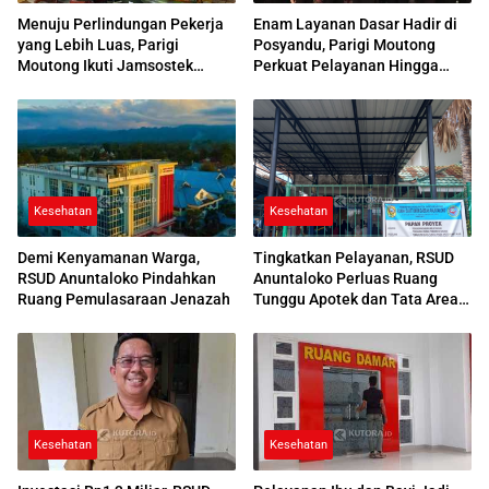
Menuju Perlindungan Pekerja
Enam Layanan Dasar Hadir di
yang Lebih Luas, Parigi
Posyandu, Parigi Moutong
Moutong Ikuti Jamsostek
Perkuat Pelayanan Hingga
Award 2026
Desa
Kesehatan
Kesehatan
Demi Kenyamanan Warga,
Tingkatkan Pelayanan, RSUD
RSUD Anuntaloko Pindahkan
Anuntaloko Perluas Ruang
Ruang Pemulasaraan Jenazah
Tunggu Apotek dan Tata Area
Parkir
Kesehatan
Kesehatan