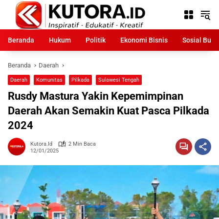
Langsung
ke
konten
Beranda
Hukum
Politik
Ekonomi Bisnis
Sosial Bud
Beranda
Daerah
Daerah
Komunitas
Pilkada
Sulawesi Tengah
Rusdy Mastura Yakin Kepemimpinan
Daerah Akan Semakin Kuat Pasca Pilkada
2024
Kutora.id
2 Min Baca
12/01/2025