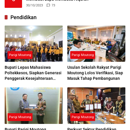
30/10/2023
73
Pendidikan
Parigi Moutong
Parigi Moutong
Bupati Lepas Mahasiswa
Usulan Sekolah Rakyat Parigi
Poltekkesos, Siapkan Generasi
Moutong Lolos Verifikasi, Siap
Penggerak Kesejahteraan
Masuk Tahap Pembangunan
Sosial
Parigi Moutong
Parigi Moutong
Bupati Parigi Moutong
Perkuat Sektor Pendidikan,