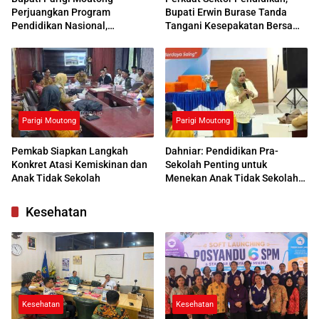
Perjuangkan Program
Bupati Erwin Burase Tanda
Pendidikan Nasional,
Tangani Kesepakatan Bersama
Kemendikdasmen Beri
dengan UNG
Respons Positif
Parigi Moutong
Parigi Moutong
Pemkab Siapkan Langkah
Dahniar: Pendidikan Pra-
Konkret Atasi Kemiskinan dan
Sekolah Penting untuk
Anak Tidak Sekolah
Menekan Anak Tidak Sekolah
di Parimo
Kesehatan
Kesehatan
Kesehatan