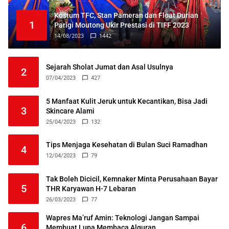
Kostum TFC, Stan Pameran dan Float Durian
1
Parigi Moutong Ukir Prestasi di TIFF 2023
14/08/2023
1442
Sejarah Sholat Jumat dan Asal Usulnya
2
07/04/2023
427
5 Manfaat Kulit Jeruk untuk Kecantikan, Bisa Jadi
3
Skincare Alami
25/04/2023
132
Tips Menjaga Kesehatan di Bulan Suci Ramadhan
4
12/04/2023
79
Tak Boleh Dicicil, Kemnaker Minta Perusahaan Bayar
5
THR Karyawan H-7 Lebaran
26/03/2023
77
Wapres Ma’ruf Amin: Teknologi Jangan Sampai
6
Membuat Lupa Membaca Alquran