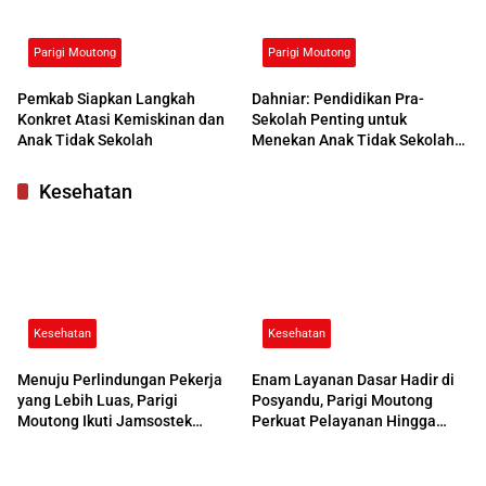
Parigi Moutong
Parigi Moutong
Pemkab Siapkan Langkah
Dahniar: Pendidikan Pra-
Konkret Atasi Kemiskinan dan
Sekolah Penting untuk
Anak Tidak Sekolah
Menekan Anak Tidak Sekolah
di Parimo
Kesehatan
Kesehatan
Kesehatan
Menuju Perlindungan Pekerja
Enam Layanan Dasar Hadir di
yang Lebih Luas, Parigi
Posyandu, Parigi Moutong
Moutong Ikuti Jamsostek
Perkuat Pelayanan Hingga
Award 2026
Desa