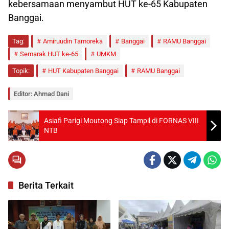
kebersamaan menyambut HUT ke-65 Kabupaten
Banggai.
Tag:
Amiruudin Tamoreka
Banggai
RAMU Banggai
Semarak HUT ke-65
UMKM
Topik:
HUT Kabupaten Banggai
RAMU Banggai
Editor: Ahmad Dani
Asiafi Parigi Moutong Siap Tampil di FORNAS VIII
NTB
Berita Terkait