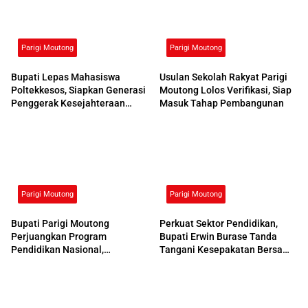
Parigi Moutong
Parigi Moutong
Bupati Lepas Mahasiswa
Usulan Sekolah Rakyat Parigi
Poltekkesos, Siapkan Generasi
Moutong Lolos Verifikasi, Siap
Penggerak Kesejahteraan
Masuk Tahap Pembangunan
Sosial
Parigi Moutong
Parigi Moutong
Bupati Parigi Moutong
Perkuat Sektor Pendidikan,
Perjuangkan Program
Bupati Erwin Burase Tanda
Pendidikan Nasional,
Tangani Kesepakatan Bersama
Kemendikdasmen Beri
dengan UNG
Respons Positif