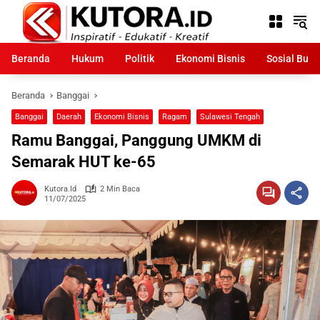
Langsung
ke
konten
Beranda
Hukum
Politik
Ekonomi Bisnis
Sosial Bud
Beranda
Banggai
Banggai
Daerah
Ekonomi Bisnis
Ragam
Sulawesi Tengah
Ramu Banggai, Panggung UMKM di
Semarak HUT ke-65
Kutora.id
2 Min Baca
11/07/2025