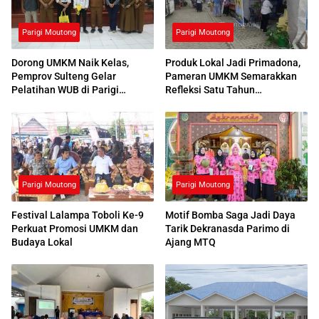
Parigi Moutong
Parigi Moutong
Dorong UMKM Naik Kelas,
Produk Lokal Jadi Primadona,
Pemprov Sulteng Gelar
Pameran UMKM Semarakkan
Pelatihan WUB di Parigi
Refleksi Satu Tahun
Moutong
Pemerintahan
Parigi Moutong
Parigi Moutong
Festival Lalampa Toboli Ke-9
Motif Bomba Saga Jadi Daya
Perkuat Promosi UMKM dan
Tarik Dekranasda Parimo di
Budaya Lokal
Ajang MTQ