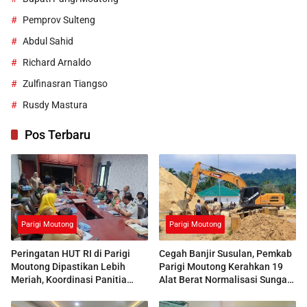
Pemprov Sulteng
Abdul Sahid
Richard Arnaldo
Zulfinasran Tiangso
Rusdy Mastura
Pos Terbaru
Parigi Moutong
Parigi Moutong
Peringatan HUT RI di Parigi
Cegah Banjir Susulan, Pemkab
Moutong Dipastikan Lebih
Parigi Moutong Kerahkan 19
Meriah, Koordinasi Panitia
Alat Berat Normalisasi Sungai
Dimatangkan
Air Panas