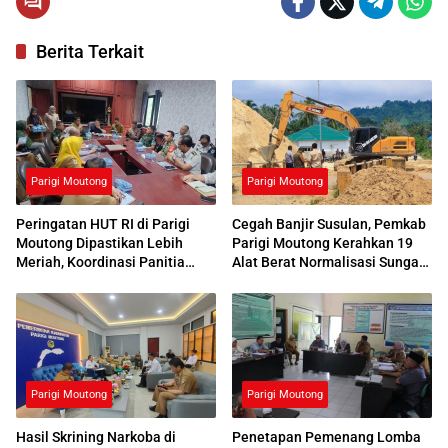
Berita Terkait
Parigi Moutong
Parigi Moutong
Peringatan HUT RI di Parigi
Cegah Banjir Susulan, Pemkab
Moutong Dipastikan Lebih
Parigi Moutong Kerahkan 19
Meriah, Koordinasi Panitia
Alat Berat Normalisasi Sungai
Dimatangkan
Air Panas
Parigi Moutong
Parigi Moutong
Hasil Skrining Narkoba di
Penetapan Pemenang Lomba