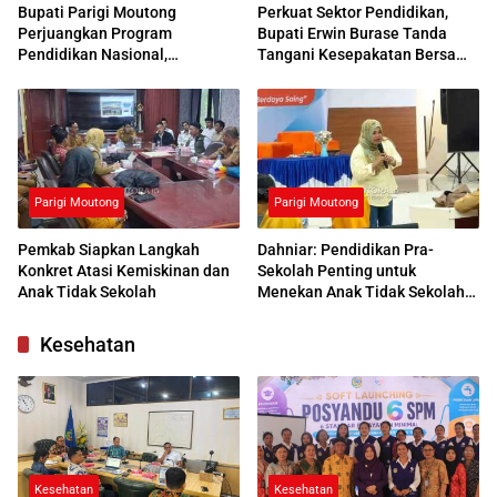
Bupati Parigi Moutong
Perkuat Sektor Pendidikan,
Perjuangkan Program
Bupati Erwin Burase Tanda
Pendidikan Nasional,
Tangani Kesepakatan Bersama
Kemendikdasmen Beri
dengan UNG
Respons Positif
Parigi Moutong
Parigi Moutong
Pemkab Siapkan Langkah
Dahniar: Pendidikan Pra-
Konkret Atasi Kemiskinan dan
Sekolah Penting untuk
Anak Tidak Sekolah
Menekan Anak Tidak Sekolah
di Parimo
Kesehatan
Kesehatan
Kesehatan