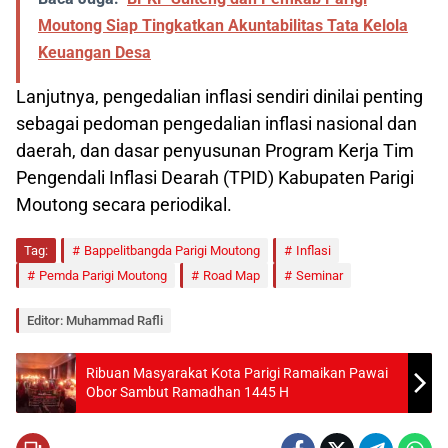
Moutong Siap Tingkatkan Akuntabilitas Tata Kelola
Keuangan Desa
Lanjutnya, pengedalian inflasi sendiri dinilai penting
sebagai pedoman pengedalian inflasi nasional dan
daerah, dan dasar penyusunan Program Kerja Tim
Pengendali Inflasi Dearah (TPID) Kabupaten Parigi
Moutong secara periodikal.
Tag:
Bappelitbangda Parigi Moutong
Inflasi
Pemda Parigi Moutong
Road Map
Seminar
Editor: Muhammad Rafli
Ribuan Masyarakat Kota Parigi Ramaikan Pawai
Obor Sambut Ramadhan 1445 H