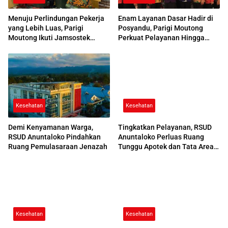
Menuju Perlindungan Pekerja
Enam Layanan Dasar Hadir di
yang Lebih Luas, Parigi
Posyandu, Parigi Moutong
Moutong Ikuti Jamsostek
Perkuat Pelayanan Hingga
Award 2026
Desa
Kesehatan
Kesehatan
Demi Kenyamanan Warga,
Tingkatkan Pelayanan, RSUD
RSUD Anuntaloko Pindahkan
Anuntaloko Perluas Ruang
Ruang Pemulasaraan Jenazah
Tunggu Apotek dan Tata Area
Parkir
Kesehatan
Kesehatan