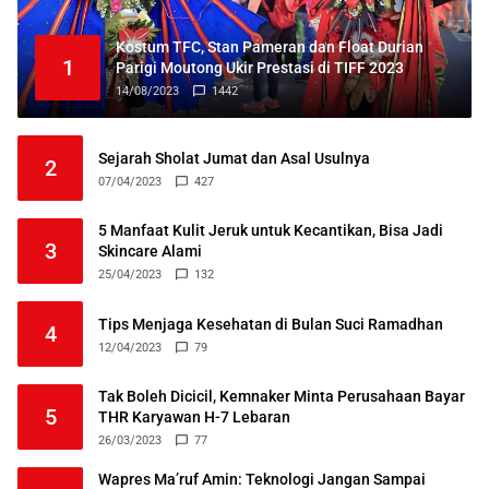
Kostum TFC, Stan Pameran dan Float Durian
1
Parigi Moutong Ukir Prestasi di TIFF 2023
14/08/2023
1442
Sejarah Sholat Jumat dan Asal Usulnya
2
07/04/2023
427
5 Manfaat Kulit Jeruk untuk Kecantikan, Bisa Jadi
3
Skincare Alami
25/04/2023
132
Tips Menjaga Kesehatan di Bulan Suci Ramadhan
4
12/04/2023
79
Tak Boleh Dicicil, Kemnaker Minta Perusahaan Bayar
5
THR Karyawan H-7 Lebaran
26/03/2023
77
Wapres Ma’ruf Amin: Teknologi Jangan Sampai