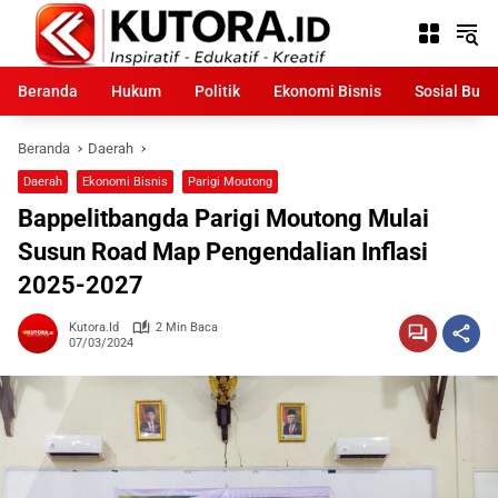
Langsung
ke
konten
Beranda
Hukum
Politik
Ekonomi Bisnis
Sosial Bud
Beranda
Daerah
Daerah
Ekonomi Bisnis
Parigi Moutong
Bappelitbangda Parigi Moutong Mulai
Susun Road Map Pengendalian Inflasi
2025-2027
Kutora.id
2 Min Baca
07/03/2024