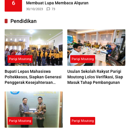
6
Membuat Lupa Membaca Alquran
30/10/2023
73
Pendidikan
Parigi Moutong
Parigi Moutong
Bupati Lepas Mahasiswa
Usulan Sekolah Rakyat Parigi
Poltekkesos, Siapkan Generasi
Moutong Lolos Verifikasi, Siap
Penggerak Kesejahteraan
Masuk Tahap Pembangunan
Sosial
Parigi Moutong
Parigi Moutong