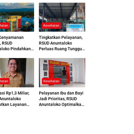
hatan
Kesehatan
Kenyamanan
Tingkatkan Pelayanan,
, RSUD
RSUD Anuntaloko
aloko Pindahkan
Perluas Ruang Tunggu
 Pemulasaraan
Apotek dan Tata Area
ah
Parkir
hatan
Kesehatan
asi Rp1,3 Miliar,
Pelayanan Ibu dan Bayi
Anuntaloko
Jadi Prioritas, RSUD
atkan Layanan
Anuntaloko Optimalkan
 Saraf
Gedung Ruang Damar
nologi Tinggi