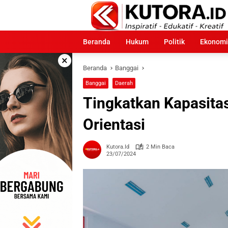
Langsung
ke
konten
Beranda
Hukum
Politik
Ekonomi
×
Beranda
Banggai
Banggai
Daerah
Tingkatkan Kapasitas
Orientasi
Kutora.id
2 Min Baca
23/07/2024