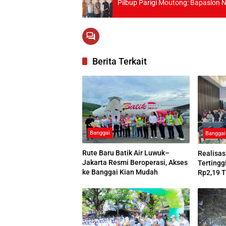
Pilbup Parigi Moutong: Bapaslon 
Berita Terkait
Banggai
Banggai
Rute Baru Batik Air Luwuk–
Realisas
Jakarta Resmi Beroperasi, Akses
Tertingg
ke Banggai Kian Mudah
Rp2,19 T