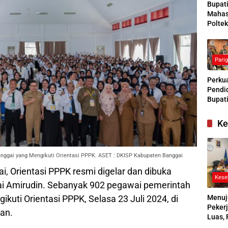
Bupat
Mahas
Poltek
Siapk
Gener
Pengg
Pari
Kesej
Sosial
Perkua
Pendid
Bupati
Buras
Tanga
Ke
Kesep
Bersa
denga
nggai yang Mengikuti Orientasi PPPK. ASET : DKISP Kabupaten Banggai
 Orientasi PPPK resmi digelar dan dibuka
Kese
ai Amirudin. Sebanyak 902 pegawai pemerintah
Menuj
ikuti Orientasi PPPK, Selasa 23 Juli 2024, di
Pekerj
an.
Luas, 
Ikuti