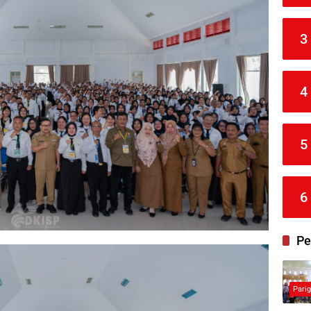
3
4
5
6
Pe
Pari