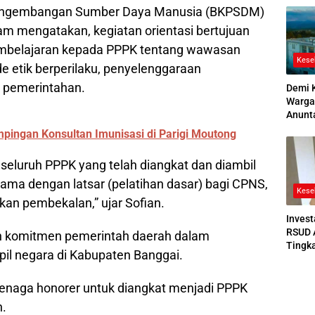
engembangan Sumber Daya Manusia (BKPSDM)
2026
m mengatakan, kegiatan orientasi bertujuan
belajaran kepada PPPK tentang wawasan
Kese
e etik berperilaku, penyelenggaraan
i pemerintahan.
Demi 
Warga
Anunt
Ruang
ingan Konsultan Imunisasi di Parigi Moutong
Jenaz
eh seluruh PPPK yang telah diangkat dan diambil
sama dengan latsar (pelatihan dasar) bagi CPNS,
Kese
n pembekalan,” ujar Sofian.
Invest
RSUD 
n komitmen pemerintah daerah dalam
Tingk
pil negara di Kabupaten Banggai.
Bedah
Bertek
tenaga honorer untuk diangkat menjadi PPPK
h.