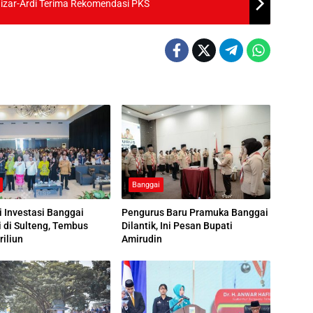
Nizar-Ardi Terima Rekomendasi PKS
Banggai
i Investasi Banggai
Pengurus Baru Pramuka Banggai
i di Sulteng, Tembus
Dilantik, Ini Pesan Bupati
riliun
Amirudin