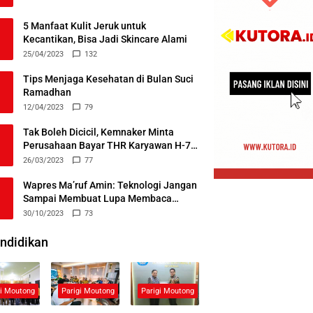
5 Manfaat Kulit Jeruk untuk
Kecantikan, Bisa Jadi Skincare Alami
25/04/2023
132
Tips Menjaga Kesehatan di Bulan Suci
Ramadhan
12/04/2023
79
Tak Boleh Dicicil, Kemnaker Minta
Perusahaan Bayar THR Karyawan H-7
Lebaran
26/03/2023
77
Wapres Ma’ruf Amin: Teknologi Jangan
Sampai Membuat Lupa Membaca
Alquran
30/10/2023
73
ndidikan
gi Moutong
Parigi Moutong
Parigi Moutong