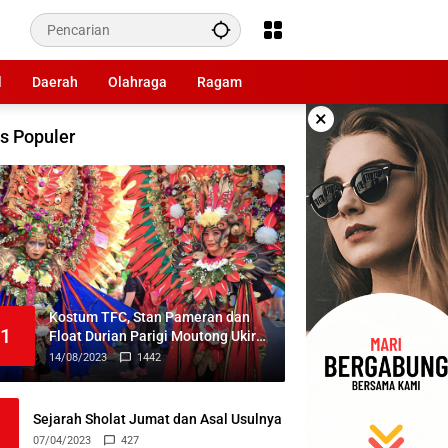
l
Daerah
Olahraga
Ragam
×
s Populer
Kostum TFC, Stan Pameran dan
1
Float Durian Parigi Moutong Ukir
Prestasi di TIFF 2023
14/08/2023
1442
Sejarah Sholat Jumat dan Asal Usulnya
07/04/2023
427